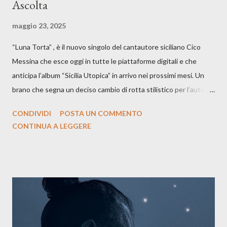
Ascolta
maggio 23, 2025
“Luna Torta” , è il nuovo singolo del cantautore siciliano Cico
Messina che esce oggi in tutte le piattaforme digitali e che
anticipa l’album “Sicilia Utopica” in arrivo nei prossimi mesi. Un
brano che segna un deciso cambio di rotta stilistico per l’autore
siciliano: un groove sospeso tra jazz, funk e canzone d’autore, un
CONDIVIDI
POSTA UN COMMENTO
testo ibrido tra italiano e siciliano, e un’urgenza espressiva che
CONTINUA A LEGGERE
riflette il peso del presente. ASCOLTA IL BRANO SU SPOTIFY
ASCOLTA IL BRANO SU TUTTE LE PIATTAFORME DIGITALI
Il testo di Luna Torta nasce in un momento di blocco creativo, in
un tempo segnato da guerre, disorientamento e tensioni globali.
La canzone racconta la difficoltà di creare, e perfino di esistere,
sotto il peso della realtà. Ma lo fa cercando una via d’uscita, una
forma di assoluzione, nel vivere e nel suonare, nel trovare respiro