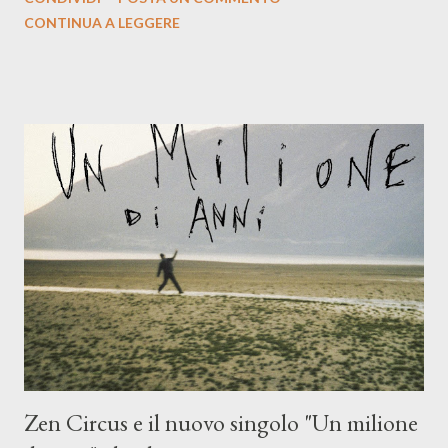
indubbiamente matura e consapevole oltre che con ottimi
CONTINUA A LEGGERE
compagni di avventura: Francesco Moneti (violino), Bob
Mangione (armonica), Michele Mingrone (chitarra), Lele Fontana
(piano e hammond), Elisa Barducci e Claudia Moretti (cori) e con
l'apporto e la voce della cantautrice Silvia Conti. Perdersi.
Dicevamo. Ed è da qui che il nostro inizia questo concept
musicale, con " Che ora è" , raccontando la separazione dalla
moglie, del senso di sconfitta e del caldo afoso che opprime,
giusta condizione di sopraffazione: "Non so che ora è, che giorno
è, di questa estate che...". E' raro fare uscire come singolo una
cover, ma...
Zen Circus e il nuovo singolo "Un milione