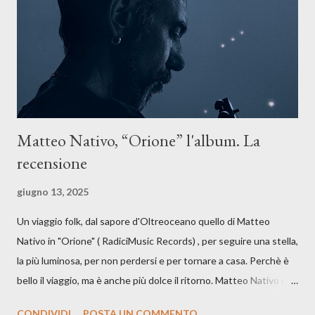
anche quando l’aria sembra farsi più densa. Il brano è anche una
dichiarazione d’intenti: Cico Messina apre il suo nuovo percorso
artistico con una composizi...
Matteo Nativo, “Orione” l'album. La
recensione
giugno 13, 2025
Un viaggio folk, dal sapore d'Oltreoceano quello di Matteo
Nativo in "Orione" ( RadiciMusic Records) , per seguire una stella,
la più luminosa, per non perdersi e per tornare a casa. Perchè è
bello il viaggio, ma è anche più dolce il ritorno. Matteo Nativo per
la prima si cimenta con un album di inediti e ci arriva ad un'età
CONDIVIDI
POSTA UN COMMENTO