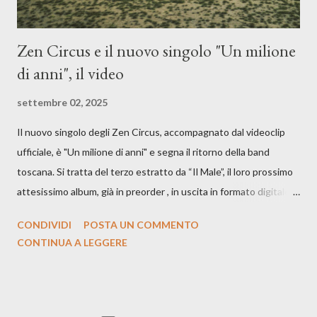
Zen Circus e il nuovo singolo "Un milione
di anni", il video
settembre 02, 2025
Il nuovo singolo degli Zen Circus, accompagnato dal videoclip
ufficiale, è "Un milione di anni" e segna il ritorno della band
toscana. Si tratta del terzo estratto da “Il Male”, il loro prossimo
attesissimo album, già in preorder , in uscita in formato digitale il
25 settembre e formato fisico il 26 settembre, per Carosello
CONDIVIDI
POSTA UN COMMENTO
Records. GUARDA IL VIDEO: CREDITI Produced by A71
CONTINUA A LEGGERE
Studios Directed by Asia J. Lanni x Mòndeis Co-Director:
Francesca Bani DOP: Sergio Bagnoli Camera Op: Francesco
Mancusi Edit: Asia J. Lanni Color: Sergio Bagnoli Thanks to
Boris Pimenov, Sartoria Caronte Photos by: Caroline Tideman,