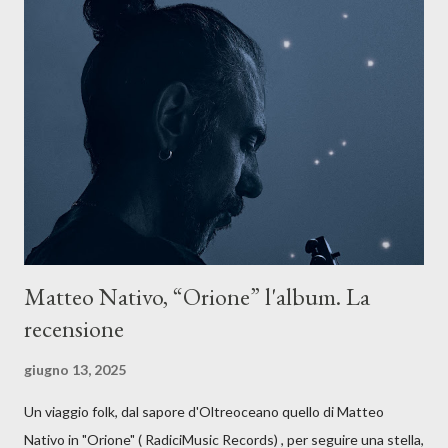
La canzone racconta la difficoltà di creare, e perfino di esistere,
sotto il peso della realtà. Ma lo fa cercando una via d’uscita, una
forma di assoluzione, nel vivere e nel suonare, nel trovare respiro
anche quando l’aria sembra farsi più densa. Il brano è anche una
dichiarazione d’intenti: Cico Messina apre il suo nuovo percorso
artistico con una composizi...
Matteo Nativo, “Orione” l'album. La
recensione
giugno 13, 2025
Un viaggio folk, dal sapore d'Oltreoceano quello di Matteo
Nativo in "Orione" ( RadiciMusic Records) , per seguire una stella,