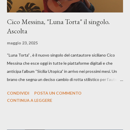
Cico Messina, "Luna Torta" il singolo.
Ascolta
maggio 23, 2025
“Luna Torta” , è il nuovo singolo del cantautore siciliano Cico
Messina che esce oggi in tutte le piattaforme digitali e che
anticipa l’album “Sicilia Utopica” in arrivo nei prossimi mesi. Un
brano che segna un deciso cambio di rotta stilistico per l’autore
siciliano: un groove sospeso tra jazz, funk e canzone d’autore, un
CONDIVIDI
POSTA UN COMMENTO
testo ibrido tra italiano e siciliano, e un’urgenza espressiva che
CONTINUA A LEGGERE
riflette il peso del presente. ASCOLTA IL BRANO SU SPOTIFY
ASCOLTA IL BRANO SU TUTTE LE PIATTAFORME DIGITALI
Il testo di Luna Torta nasce in un momento di blocco creativo, in
un tempo segnato da guerre, disorientamento e tensioni globali.