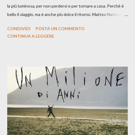
la più luminosa, per non perdersi e per tornare a casa. Perchè è
bello il viaggio, ma è anche più dolce il ritorno. Matteo Nativo per
la prima si cimenta con un album di inediti e ci arriva ad un'età
CONDIVIDI
POSTA UN COMMENTO
indubbiamente matura e consapevole oltre che con ottimi
CONTINUA A LEGGERE
compagni di avventura: Francesco Moneti (violino), Bob
Mangione (armonica), Michele Mingrone (chitarra), Lele Fontana
(piano e hammond), Elisa Barducci e Claudia Moretti (cori) e con
l'apporto e la voce della cantautrice Silvia Conti. Perdersi.
Dicevamo. Ed è da qui che il nostro inizia questo concept
musicale, con " Che ora è" , raccontando la separazione dalla
moglie, del senso di sconfitta e del caldo afoso che opprime,
giusta condizione di sopraffazione: "Non so che ora è, che giorno
è, di questa estate che...". E' raro fare uscire come singolo una
cover, ma...