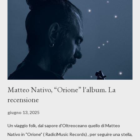
La canzone racconta la difficoltà di creare, e perfino di esistere,
sotto il peso della realtà. Ma lo fa cercando una via d’uscita, una
forma di assoluzione, nel vivere e nel suonare, nel trovare respiro
anche quando l’aria sembra farsi più densa. Il brano è anche una
dichiarazione d’intenti: Cico Messina apre il suo nuovo percorso
artistico con una composizi...
Matteo Nativo, “Orione” l'album. La
recensione
giugno 13, 2025
Un viaggio folk, dal sapore d'Oltreoceano quello di Matteo
Nativo in "Orione" ( RadiciMusic Records) , per seguire una stella,