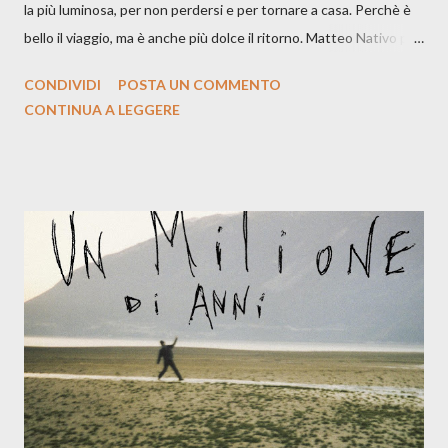
la più luminosa, per non perdersi e per tornare a casa. Perchè è
bello il viaggio, ma è anche più dolce il ritorno. Matteo Nativo per
la prima si cimenta con un album di inediti e ci arriva ad un'età
CONDIVIDI
POSTA UN COMMENTO
indubbiamente matura e consapevole oltre che con ottimi
CONTINUA A LEGGERE
compagni di avventura: Francesco Moneti (violino), Bob
Mangione (armonica), Michele Mingrone (chitarra), Lele Fontana
(piano e hammond), Elisa Barducci e Claudia Moretti (cori) e con
l'apporto e la voce della cantautrice Silvia Conti. Perdersi.
Dicevamo. Ed è da qui che il nostro inizia questo concept
musicale, con " Che ora è" , raccontando la separazione dalla
moglie, del senso di sconfitta e del caldo afoso che opprime,
giusta condizione di sopraffazione: "Non so che ora è, che giorno
è, di questa estate che...". E' raro fare uscire come singolo una
cover, ma...