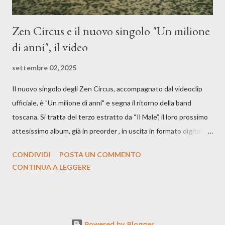
Zen Circus e il nuovo singolo "Un milione
di anni", il video
settembre 02, 2025
Il nuovo singolo degli Zen Circus, accompagnato dal videoclip
ufficiale, è "Un milione di anni" e segna il ritorno della band
toscana. Si tratta del terzo estratto da “Il Male”, il loro prossimo
attesissimo album, già in preorder , in uscita in formato digitale il
25 settembre e formato fisico il 26 settembre, per Carosello
CONDIVIDI
POSTA UN COMMENTO
Records. GUARDA IL VIDEO: CREDITI Produced by A71
CONTINUA A LEGGERE
Studios Directed by Asia J. Lanni x Mòndeis Co-Director:
Francesca Bani DOP: Sergio Bagnoli Camera Op: Francesco
Mancusi Edit: Asia J. Lanni Color: Sergio Bagnoli Thanks to
Boris Pimenov, Sartoria Caronte Photos by: Caroline Tideman,
Powered by Blogger