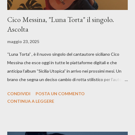
Cico Messina, "Luna Torta" il singolo.
Ascolta
maggio 23, 2025
“Luna Torta” , è il nuovo singolo del cantautore siciliano Cico
Messina che esce oggi in tutte le piattaforme digitali e che
anticipa l’album “Sicilia Utopica” in arrivo nei prossimi mesi. Un
brano che segna un deciso cambio di rotta stilistico per l’autore
siciliano: un groove sospeso tra jazz, funk e canzone d’autore, un
CONDIVIDI
POSTA UN COMMENTO
testo ibrido tra italiano e siciliano, e un’urgenza espressiva che
CONTINUA A LEGGERE
riflette il peso del presente. ASCOLTA IL BRANO SU SPOTIFY
ASCOLTA IL BRANO SU TUTTE LE PIATTAFORME DIGITALI
Il testo di Luna Torta nasce in un momento di blocco creativo, in
un tempo segnato da guerre, disorientamento e tensioni globali.