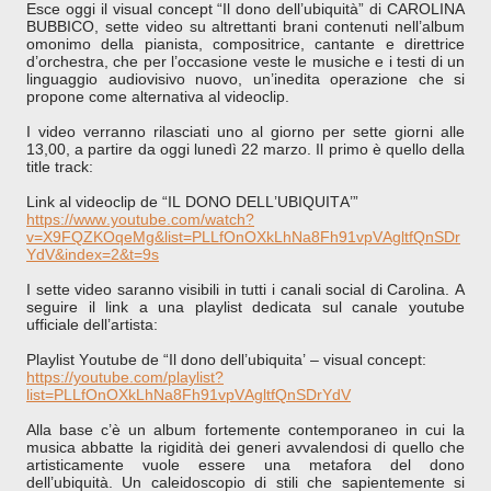
Esce oggi il visual concept “Il dono dell’ubiquità” di CAROLINA
BUBBICO, sette video su altrettanti brani contenuti nell’album
omonimo della pianista, compositrice, cantante e direttrice
d’orchestra, che per l’occasione veste le musiche e i testi di un
linguaggio audiovisivo nuovo, un’inedita operazione che si
propone come alternativa al videoclip.
I video verranno rilasciati uno al giorno per sette giorni alle
13,00, a partire da oggi lunedì 22 marzo. Il primo è quello della
title track:
Link al videoclip de “IL DONO DELL’UBIQUITA’”
https://www.youtube.com/watch?
v=X9FQZKOqeMg&list=PLLfOnOXkLhNa8Fh91vpVAgltfQnSDr
YdV&index=2&t=9s
I sette video saranno visibili in tutti i canali social di Carolina. A
seguire il link a una playlist dedicata sul canale youtube
ufficiale dell’artista:
Playlist Youtube de “Il dono dell’ubiquita’ – visual concept:
https://youtube.com/playlist?
list=PLLfOnOXkLhNa8Fh91vpVAgltfQnSDrYdV
Alla base c’è un album fortemente contemporaneo in cui la
musica abbatte la rigidità dei generi avvalendosi di quello che
artisticamente vuole essere una metafora del dono
dell’ubiquità. Un caleidoscopio di stili che sapientemente si