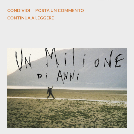
la prima si cimenta con un album di inediti e ci arriva ad un'età
CONDIVIDI
POSTA UN COMMENTO
indubbiamente matura e consapevole oltre che con ottimi
CONTINUA A LEGGERE
compagni di avventura: Francesco Moneti (violino), Bob
Mangione (armonica), Michele Mingrone (chitarra), Lele Fontana
(piano e hammond), Elisa Barducci e Claudia Moretti (cori) e con
l'apporto e la voce della cantautrice Silvia Conti. Perdersi.
Dicevamo. Ed è da qui che il nostro inizia questo concept
musicale, con " Che ora è" , raccontando la separazione dalla
moglie, del senso di sconfitta e del caldo afoso che opprime,
giusta condizione di sopraffazione: "Non so che ora è, che giorno
è, di questa estate che...". E' raro fare uscire come singolo una
cover, ma...