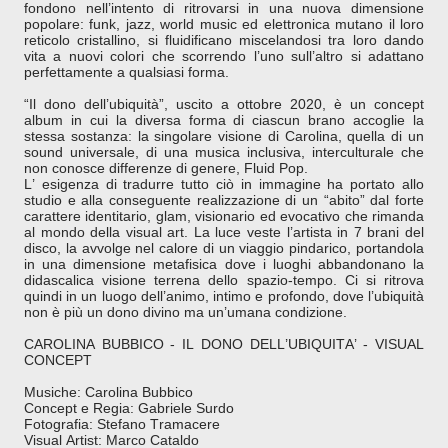
fondono nell’intento di ritrovarsi in una nuova dimensione
popolare: funk, jazz, world music ed elettronica mutano il loro
reticolo cristallino, si fluidificano miscelandosi tra loro dando
vita a nuovi colori che scorrendo l’uno sull’altro si adattano
perfettamente a qualsiasi forma.
“Il dono dell’ubiquità”, uscito a ottobre 2020, è un concept
album in cui la diversa forma di ciascun brano accoglie la
stessa sostanza: la singolare visione di Carolina, quella di un
sound universale, di una musica inclusiva, interculturale che
non conosce differenze di genere, Fluid Pop.
L’ esigenza di tradurre tutto ciò in immagine ha portato allo
studio e alla conseguente realizzazione di un “abito” dal forte
carattere identitario, glam, visionario ed evocativo che rimanda
al mondo della visual art. La luce veste l’artista in 7 brani del
disco, la avvolge nel calore di un viaggio pindarico, portandola
in una dimensione metafisica dove i luoghi abbandonano la
didascalica visione terrena dello spazio-tempo. Ci si ritrova
quindi in un luogo dell’animo, intimo e profondo, dove l’ubiquità
non è più un dono divino ma un’umana condizione.
CAROLINA BUBBICO - IL DONO DELL’UBIQUITA’ - VISUAL
CONCEPT
Musiche: Carolina Bubbico
Concept e Regia: Gabriele Surdo
Fotografia: Stefano Tramacere
Visual Artist: Marco Cataldo