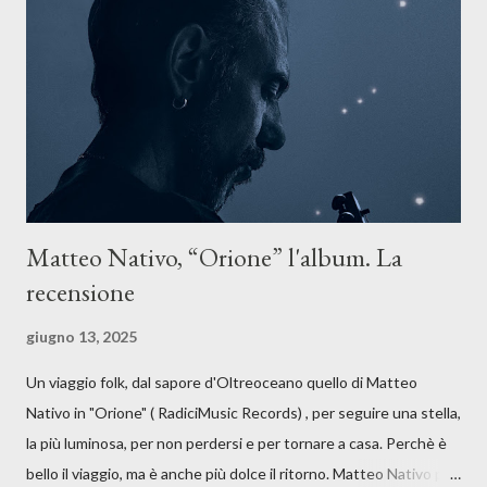
forma di assoluzione, nel vivere e nel suonare, nel trovare respiro
anche quando l’aria sembra farsi più densa. Il brano è anche una
dichiarazione d’intenti: Cico Messina apre il suo nuovo percorso
artistico con una composizi...
Matteo Nativo, “Orione” l'album. La
recensione
giugno 13, 2025
Un viaggio folk, dal sapore d'Oltreoceano quello di Matteo
Nativo in "Orione" ( RadiciMusic Records) , per seguire una stella,
la più luminosa, per non perdersi e per tornare a casa. Perchè è
bello il viaggio, ma è anche più dolce il ritorno. Matteo Nativo per