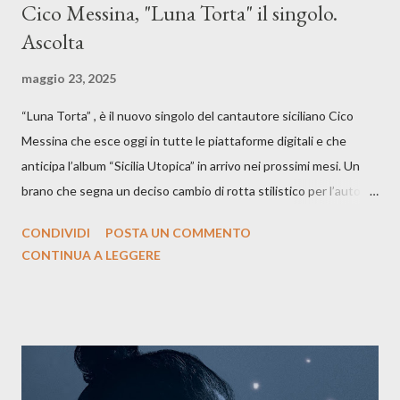
Cico Messina, "Luna Torta" il singolo.
Ascolta
maggio 23, 2025
“Luna Torta” , è il nuovo singolo del cantautore siciliano Cico
Messina che esce oggi in tutte le piattaforme digitali e che
anticipa l’album “Sicilia Utopica” in arrivo nei prossimi mesi. Un
brano che segna un deciso cambio di rotta stilistico per l’autore
siciliano: un groove sospeso tra jazz, funk e canzone d’autore, un
CONDIVIDI
POSTA UN COMMENTO
testo ibrido tra italiano e siciliano, e un’urgenza espressiva che
CONTINUA A LEGGERE
riflette il peso del presente. ASCOLTA IL BRANO SU SPOTIFY
ASCOLTA IL BRANO SU TUTTE LE PIATTAFORME DIGITALI
Il testo di Luna Torta nasce in un momento di blocco creativo, in
un tempo segnato da guerre, disorientamento e tensioni globali.
La canzone racconta la difficoltà di creare, e perfino di esistere,
sotto il peso della realtà. Ma lo fa cercando una via d’uscita, una