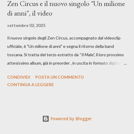
Zen Circus e il nuovo singolo "Un milione
di anni", il video
settembre 02, 2025
Il nuovo singolo degli Zen Circus, accompagnato dal videoclip
ufficiale, è "Un milione di anni" e segna il ritorno della band
toscana. Si tratta del terzo estratto da “Il Male”, il loro prossimo
attesissimo album, già in preorder , in uscita in formato digitale il
25 settembre e formato fisico il 26 settembre, per Carosello
CONDIVIDI
POSTA UN COMMENTO
Records. GUARDA IL VIDEO: CREDITI Produced by A71
CONTINUA A LEGGERE
Studios Directed by Asia J. Lanni x Mòndeis Co-Director:
Francesca Bani DOP: Sergio Bagnoli Camera Op: Francesco
Mancusi Edit: Asia J. Lanni Color: Sergio Bagnoli Thanks to
Boris Pimenov, Sartoria Caronte Photos by: Caroline Tideman,
Powered by Blogger
Alice Pedroletti, Ilaria Magliocchetti Lombi, Maria Radicchi,
Annapaola Martin ecc. “Cosa potrebbero capire di noi gli