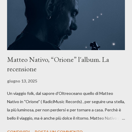
anche quando l’aria sembra farsi più densa. Il brano è anche una
dichiarazione d’intenti: Cico Messina apre il suo nuovo percorso
artistico con una composizi...
Matteo Nativo, “Orione” l'album. La
recensione
giugno 13, 2025
Un viaggio folk, dal sapore d'Oltreoceano quello di Matteo
Nativo in "Orione" ( RadiciMusic Records) , per seguire una stella,
la più luminosa, per non perdersi e per tornare a casa. Perchè è
bello il viaggio, ma è anche più dolce il ritorno. Matteo Nativo per
la prima si cimenta con un album di inediti e ci arriva ad un'età
CONDIVIDI
POSTA UN COMMENTO