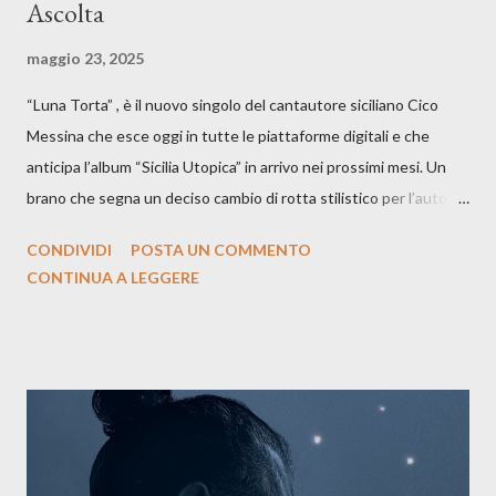
Ascolta
maggio 23, 2025
“Luna Torta” , è il nuovo singolo del cantautore siciliano Cico
Messina che esce oggi in tutte le piattaforme digitali e che
anticipa l’album “Sicilia Utopica” in arrivo nei prossimi mesi. Un
brano che segna un deciso cambio di rotta stilistico per l’autore
siciliano: un groove sospeso tra jazz, funk e canzone d’autore, un
CONDIVIDI
POSTA UN COMMENTO
testo ibrido tra italiano e siciliano, e un’urgenza espressiva che
CONTINUA A LEGGERE
riflette il peso del presente. ASCOLTA IL BRANO SU SPOTIFY
ASCOLTA IL BRANO SU TUTTE LE PIATTAFORME DIGITALI
Il testo di Luna Torta nasce in un momento di blocco creativo, in
un tempo segnato da guerre, disorientamento e tensioni globali.
La canzone racconta la difficoltà di creare, e perfino di esistere,
sotto il peso della realtà. Ma lo fa cercando una via d’uscita, una
forma di assoluzione, nel vivere e nel suonare, nel trovare respiro