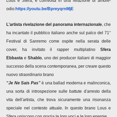
Lous e Sfera, è coinvolta in una relazione di amore-
odio
:
https://youtu.be/BpreyqrnMjE
L’artista rivelazione del panorama internazionale
, che
ha incantato il pubblico italiano anche sul palco del 71°
Festival di Sanremo come ospite nella serata delle
cover, ha invitato il rapper multiplatino
Sfera
Ebbasta
e
Shablo
, uno dei producer italiani di maggior
successo della scena contemporanea, per creare questo
nuovo straordinario brano
“Je Ne Sais Pas”
è una ballad moderna e malinconica,
una sorta di introspezione sulle battute d'arresto della
vita dell'artista, che trova sicuramente una risonanza
speciale nel contesto attuale. In questo brano Lous e
Sfera uniscono con grazia le loro voci e le loro energie.