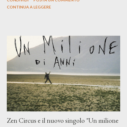
indubbiamente matura e consapevole oltre che con ottimi
CONTINUA A LEGGERE
compagni di avventura: Francesco Moneti (violino), Bob
Mangione (armonica), Michele Mingrone (chitarra), Lele Fontana
(piano e hammond), Elisa Barducci e Claudia Moretti (cori) e con
l'apporto e la voce della cantautrice Silvia Conti. Perdersi.
Dicevamo. Ed è da qui che il nostro inizia questo concept
musicale, con " Che ora è" , raccontando la separazione dalla
moglie, del senso di sconfitta e del caldo afoso che opprime,
giusta condizione di sopraffazione: "Non so che ora è, che giorno
è, di questa estate che...". E' raro fare uscire come singolo una
cover, ma...
Zen Circus e il nuovo singolo "Un milione