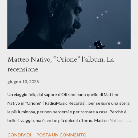
dichiarazione d’intenti: Cico Messina apre il suo nuovo percorso
artistico con una composizi...
Matteo Nativo, “Orione” l'album. La
recensione
giugno 13, 2025
Un viaggio folk, dal sapore d'Oltreoceano quello di Matteo
Nativo in "Orione" ( RadiciMusic Records) , per seguire una stella,
la più luminosa, per non perdersi e per tornare a casa. Perchè è
bello il viaggio, ma è anche più dolce il ritorno. Matteo Nativo per
la prima si cimenta con un album di inediti e ci arriva ad un'età
CONDIVIDI
POSTA UN COMMENTO
indubbiamente matura e consapevole oltre che con ottimi