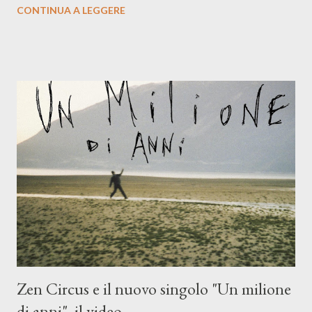
CONTINUA A LEGGERE
compagni di avventura: Francesco Moneti (violino), Bob
Mangione (armonica), Michele Mingrone (chitarra), Lele Fontana
(piano e hammond), Elisa Barducci e Claudia Moretti (cori) e con
l'apporto e la voce della cantautrice Silvia Conti. Perdersi.
Dicevamo. Ed è da qui che il nostro inizia questo concept
musicale, con " Che ora è" , raccontando la separazione dalla
moglie, del senso di sconfitta e del caldo afoso che opprime,
giusta condizione di sopraffazione: "Non so che ora è, che giorno
è, di questa estate che...". E' raro fare uscire come singolo una
cover, ma...
Zen Circus e il nuovo singolo "Un milione
di anni", il video