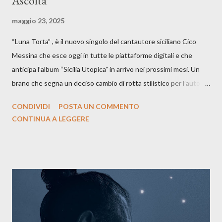
Ascolta
maggio 23, 2025
“Luna Torta” , è il nuovo singolo del cantautore siciliano Cico
Messina che esce oggi in tutte le piattaforme digitali e che
anticipa l’album “Sicilia Utopica” in arrivo nei prossimi mesi. Un
brano che segna un deciso cambio di rotta stilistico per l’autore
siciliano: un groove sospeso tra jazz, funk e canzone d’autore, un
CONDIVIDI
POSTA UN COMMENTO
testo ibrido tra italiano e siciliano, e un’urgenza espressiva che
CONTINUA A LEGGERE
riflette il peso del presente. ASCOLTA IL BRANO SU SPOTIFY
ASCOLTA IL BRANO SU TUTTE LE PIATTAFORME DIGITALI
Il testo di Luna Torta nasce in un momento di blocco creativo, in
un tempo segnato da guerre, disorientamento e tensioni globali.
La canzone racconta la difficoltà di creare, e perfino di esistere,
sotto il peso della realtà. Ma lo fa cercando una via d’uscita, una
forma di assoluzione, nel vivere e nel suonare, nel trovare respiro
anche quando l’aria sembra farsi più densa. Il brano è anche una