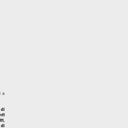
i a
 di
nti
ti,
 di