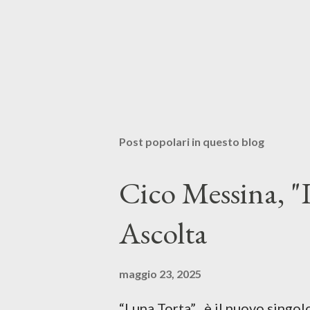
Post popolari in questo blog
Cico Messina, "L
Ascolta
maggio 23, 2025
“Luna Torta” , è il nuovo singo