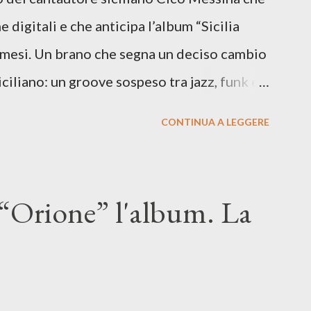
e digitali e che anticipa l’album “Sicilia
i mesi. Un brano che segna un deciso cambio
siciliano: un groove sospeso tra jazz, funk e
o tra italiano e siciliano, e un’urgenza
CONTINUA A LEGGERE
so del presente. ASCOLTA IL BRANO SU
SU TUTTE LE PIATTAFORME DIGITALI Il
n momento di blocco creativo, in un tempo
“Orione” l'album. La
ento e tensioni globali. La canzone
 e perfino di esistere, sotto il peso della
ia d’uscita, una forma di assoluzione, nel
re respiro anche quando l’aria sembra farsi