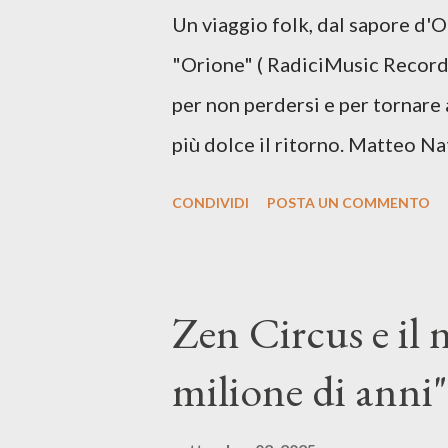
Un viaggio folk, dal sapore d'
più densa. Il brano è anche una
"Orione" ( RadiciMusic Records)
il suo nuovo percorso artistico
per non perdersi e per tornare 
più dolce il ritorno. Matteo Na
inediti e ci arriva ad un'età 
CONDIVIDI
POSTA UN COMMENTO
con ottimi compagni di avventu
Mangione (armonica), Michele M
hammond), Elisa Barducci e Clau
Zen Circus e il
voce della cantautrice Silvia C
milione di anni",
nostro inizia questo concept mu
separazione dalla moglie, del s