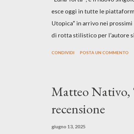
esce oggi in tutte le piattaform
Utopica” in arrivo nei prossim
di rotta stilistico per l’autore 
canzone d’autore, un testo ibrid
CONDIVIDI
POSTA UN COMMENTO
espressiva che riflette il pe
SPOTIFY ASCOLTA IL BRANO 
testo di Luna Torta nasce in u
Matteo Nativo, 
segnato da guerre, disorientam
recensione
racconta la difficoltà di creare,
realtà. Ma lo fa cercando una v
giugno 13, 2025
vivere e nel suonare, nel trova