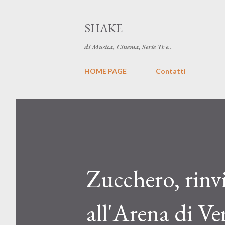
SHAKE
di Musica, Cinema, Serie Tv e..
HOME PAGE
Contatti
Zucchero, rinvi
all'Arena di V