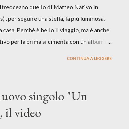
Oltreoceano quello di Matteo Nativo in
 dichiarazione d’intenti: Cico Messina apre
 , per seguire una stella, la più luminosa,
 con una composizi...
a casa. Perchè è bello il viaggio, ma è anche
tivo per la prima si cimenta con un album di
indubbiamente matura e consapevole oltre che
CONTINUA A LEGGERE
ra: Francesco Moneti (violino), Bob
ingrone (chitarra), Lele Fontana (piano e
dia Moretti (cori) e con l'apporto e la
 nuovo singolo "Un
onti. Perdersi. Dicevamo. Ed è da qui che il
 il video
sicale, con " Che ora è" , raccontando la
enso di sconfitta e del caldo afoso che