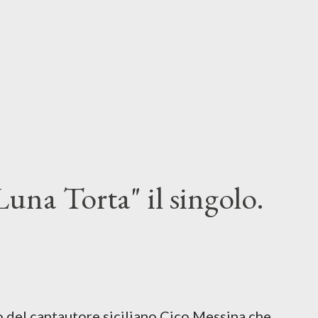
una Torta" il singolo.
lo del cantautore siciliano Cico Messina che