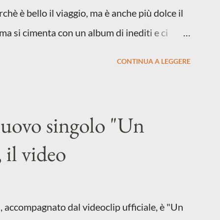
chè è bello il viaggio, ma è anche più dolce il
ma si cimenta con un album di inediti e ci
matura e consapevole oltre che con ottimi
CONTINUA A LEGGERE
o Moneti (violino), Bob Mangione (armonica),
le Fontana (piano e hammond), Elisa Barducci
pporto e la voce della cantautrice Silvia Conti.
 nuovo singolo "Un
he il nostro inizia questo concept musicale,
 il video
 separazione dalla moglie, del senso di
opprime, giusta condizione di sopraffazione:
i questa estate che...". E' raro fare uscire
, accompagnato dal videoclip ufficiale, è "Un