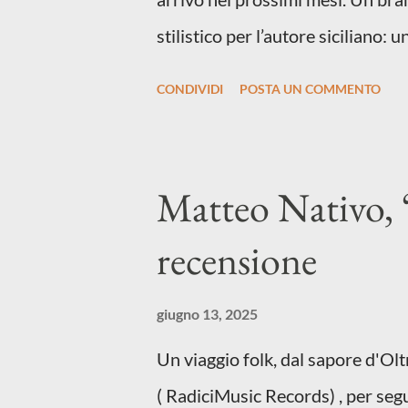
stilistico per l’autore siciliano:
d’autore, un testo ibrido tra ital
CONDIVIDI
POSTA UN COMMENTO
riflette il peso del presente
BRANO SU TUTTE LE PIATTAFORM
in un momento di blocco creativ
Matteo Nativo, 
disorientamento e tensioni global
recensione
e perfino di esistere, sotto il pe
d’uscita, una forma di assoluzion
giugno 13, 2025
anche quando l’aria sembra farsi
Un viaggio folk, dal sapore d'Ol
d’intenti: Cico Messina apre il 
( RadiciMusic Records) , per segu
composizi...