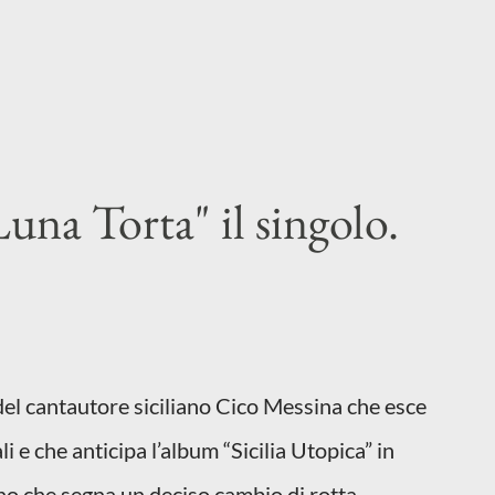
una Torta" il singolo.
 del cantautore siciliano Cico Messina che esce
li e che anticipa l’album “Sicilia Utopica” in
no che segna un deciso cambio di rotta