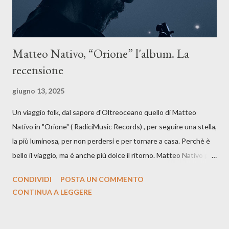
Matteo Nativo, “Orione” l'album. La
recensione
giugno 13, 2025
Un viaggio folk, dal sapore d'Oltreoceano quello di Matteo
Nativo in "Orione" ( RadiciMusic Records) , per seguire una stella,
la più luminosa, per non perdersi e per tornare a casa. Perchè è
bello il viaggio, ma è anche più dolce il ritorno. Matteo Nativo per
la prima si cimenta con un album di inediti e ci arriva ad un'età
CONDIVIDI
POSTA UN COMMENTO
indubbiamente matura e consapevole oltre che con ottimi
CONTINUA A LEGGERE
compagni di avventura: Francesco Moneti (violino), Bob
Mangione (armonica), Michele Mingrone (chitarra), Lele Fontana
(piano e hammond), Elisa Barducci e Claudia Moretti (cori) e con