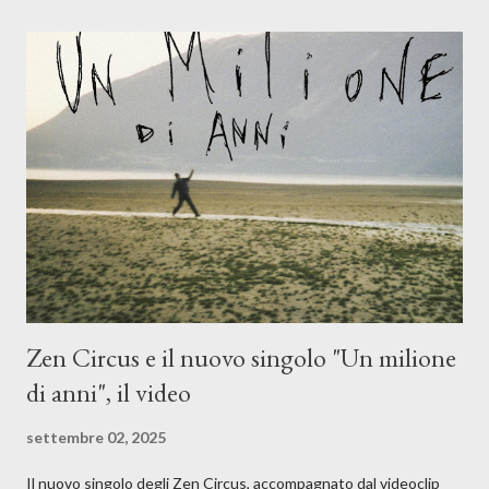
l'apporto e la voce della cantautrice Silvia Conti. Perdersi.
Dicevamo. Ed è da qui che il nostro inizia questo concept
musicale, con " Che ora è" , raccontando la separazione dalla
moglie, del senso di sconfitta e del caldo afoso che opprime,
giusta condizione di sopraffazione: "Non so che ora è, che giorno
è, di questa estate che...". E' raro fare uscire come singolo una
cover, ma...
Zen Circus e il nuovo singolo "Un milione
di anni", il video
settembre 02, 2025
Il nuovo singolo degli Zen Circus, accompagnato dal videoclip