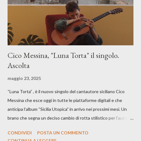
Cico Messina, "Luna Torta" il singolo.
Ascolta
maggio 23, 2025
“Luna Torta” , è il nuovo singolo del cantautore siciliano Cico
Messina che esce oggi in tutte le piattaforme digitali e che
anticipa l’album “Sicilia Utopica” in arrivo nei prossimi mesi. Un
brano che segna un deciso cambio di rotta stilistico per l’autore
siciliano: un groove sospeso tra jazz, funk e canzone d’autore, un
CONDIVIDI
POSTA UN COMMENTO
testo ibrido tra italiano e siciliano, e un’urgenza espressiva che
CONTINUA A LEGGERE