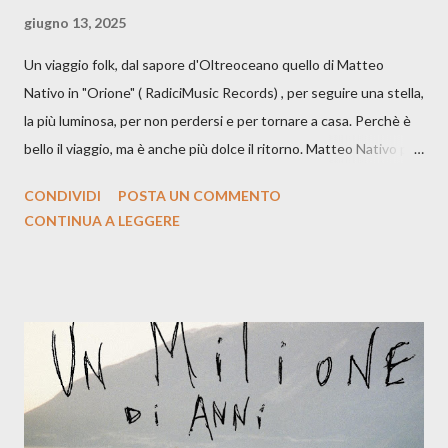
giugno 13, 2025
Un viaggio folk, dal sapore d'Oltreoceano quello di Matteo
Nativo in "Orione" ( RadiciMusic Records) , per seguire una stella,
la più luminosa, per non perdersi e per tornare a casa. Perchè è
bello il viaggio, ma è anche più dolce il ritorno. Matteo Nativo per
la prima si cimenta con un album di inediti e ci arriva ad un'età
CONDIVIDI
POSTA UN COMMENTO
indubbiamente matura e consapevole oltre che con ottimi
CONTINUA A LEGGERE
compagni di avventura: Francesco Moneti (violino), Bob
Mangione (armonica), Michele Mingrone (chitarra), Lele Fontana
(piano e hammond), Elisa Barducci e Claudia Moretti (cori) e con
l'apporto e la voce della cantautrice Silvia Conti. Perdersi.
Dicevamo. Ed è da qui che il nostro inizia questo concept
musicale, con " Che ora è" , raccontando la separazione dalla
moglie, del senso di sconfitta e del caldo afoso che opprime,
giusta condizione di sopraffazione: "Non so che ora è, che giorno