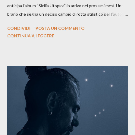
anticipa l’album “Sicilia Utopica” in arrivo nei prossimi mesi. Un
brano che segna un deciso cambio di rotta stilistico per l’autore
siciliano: un groove sospeso tra jazz, funk e canzone d’autore, un
CONDIVIDI
POSTA UN COMMENTO
testo ibrido tra italiano e siciliano, e un’urgenza espressiva che
CONTINUA A LEGGERE
riflette il peso del presente. ASCOLTA IL BRANO SU SPOTIFY
ASCOLTA IL BRANO SU TUTTE LE PIATTAFORME DIGITALI
Il testo di Luna Torta nasce in un momento di blocco creativo, in
un tempo segnato da guerre, disorientamento e tensioni globali.
La canzone racconta la difficoltà di creare, e perfino di esistere,
sotto il peso della realtà. Ma lo fa cercando una via d’uscita, una
forma di assoluzione, nel vivere e nel suonare, nel trovare respiro
anche quando l’aria sembra farsi più densa. Il brano è anche una
dichiarazione d’intenti: Cico Messina apre il suo nuovo percorso
artistico con una composizi...