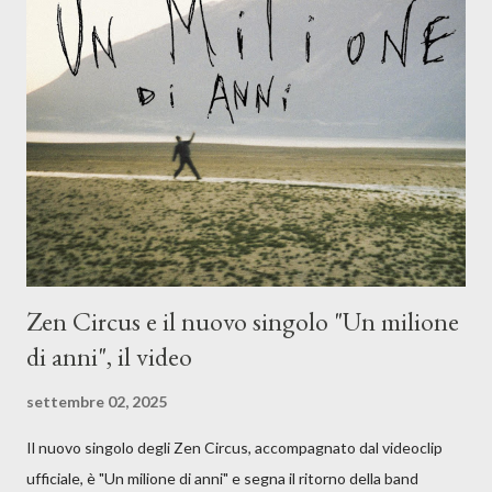
Dicevamo. Ed è da qui che il nostro inizia questo concept
musicale, con " Che ora è" , raccontando la separazione dalla
moglie, del senso di sconfitta e del caldo afoso che opprime,
giusta condizione di sopraffazione: "Non so che ora è, che giorno
è, di questa estate che...". E' raro fare uscire come singolo una
cover, ma...
Zen Circus e il nuovo singolo "Un milione
di anni", il video
settembre 02, 2025
Il nuovo singolo degli Zen Circus, accompagnato dal videoclip
ufficiale, è "Un milione di anni" e segna il ritorno della band