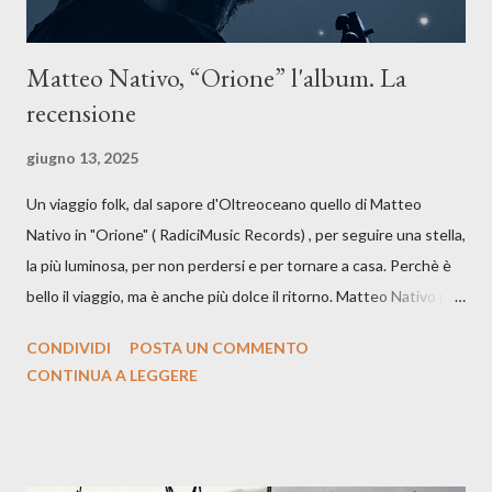
Matteo Nativo, “Orione” l'album. La
recensione
giugno 13, 2025
Un viaggio folk, dal sapore d'Oltreoceano quello di Matteo
Nativo in "Orione" ( RadiciMusic Records) , per seguire una stella,
la più luminosa, per non perdersi e per tornare a casa. Perchè è
bello il viaggio, ma è anche più dolce il ritorno. Matteo Nativo per
la prima si cimenta con un album di inediti e ci arriva ad un'età
CONDIVIDI
POSTA UN COMMENTO
indubbiamente matura e consapevole oltre che con ottimi
CONTINUA A LEGGERE
compagni di avventura: Francesco Moneti (violino), Bob
Mangione (armonica), Michele Mingrone (chitarra), Lele Fontana
(piano e hammond), Elisa Barducci e Claudia Moretti (cori) e con
l'apporto e la voce della cantautrice Silvia Conti. Perdersi.