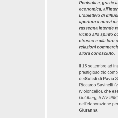
Penisola e, grazie a
economica, all’inte
L'obiettivo di diffu
apertura a nuovi me
rassegna intende ra
vicino allo spirito
etrusco e alla loro 
relazioni commercia
allora conosciuto.
Il 15 settembre ad in
prestigioso trio comp
dei
Solisti di Pavia
Se
Riccardo Savinelli (
(violoncello), che es
Goldberg, BWV 988”
nell'elaborazione per 
Giuranna
.