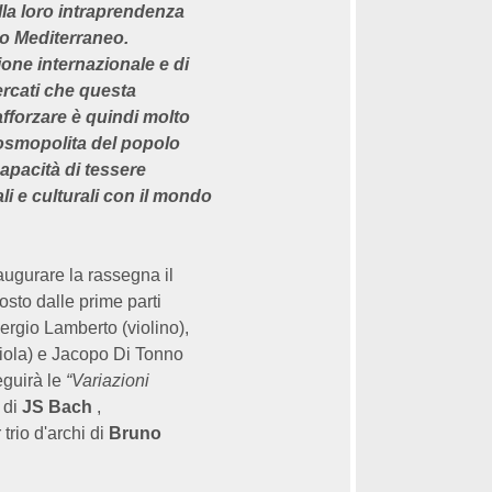
lla loro intraprendenza
ro Mediterraneo.
sione internazionale e di
rcati che questa
fforzare è quindi molto
 cosmopolita del popolo
capacità di tessere
li e culturali con il mondo
augurare la rassegna il
osto dalle prime parti
rgio Lamberto (violino),
viola) e Jacopo Di Tonno
eguirà le
“Variazioni
di
JS Bach
,
trio d'archi di
Bruno