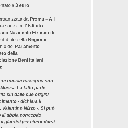
ntato a
3 euro
.
 organizzata da
Promu – All
razione con l'
Istituto
seo Nazionale Etrusco di
ontributo della
Regione
inio del
Parlamento
ero della
iazione Beni Italiani
e
.
iere questa rassegna non
 Musica ha fatto parte
ulia sin dalle sue origini
imento - dichiara il
 Valentino Nizzo -. Si può
 III abbia concepito
i giardini per circondarsi