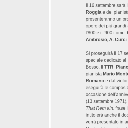
Il 16 settembre sarà l
Roggia
e del pianist
presenteranno un p
opere dei più grandi 
l'800 e il '900 come:
Ambrosio, A. Curci 
Si proseguirà il 17 
speciale dedicato al
Bosso.
Il
TTR_Piano
pianista
Mario Mont
Romano
e dal violo
eseguirà le composiz
occasione dell'anniv
(13 settembre 1971)
That Rem
ain
, frase
intitolerà anche il do
verrà presentato in 