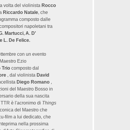
a volta del violinista
Rocco
a
Riccardo Natale
, che
rogramma composto dalle
compositori napoletani tra
G. Martucci, A. D'
e L. De Felice.
settembre con un evento
 Maestro Ezio
 Trio
composto dal
ore
, dal violinista
David
ncellista
Diego Romano
,
ioni del Maestro Bosso in
ersario della sua nascita
.
TTR è l'acronimo di
Things
 iconica del Maestro che
cu-film a lui dedicato, che
anteprima nella prossima