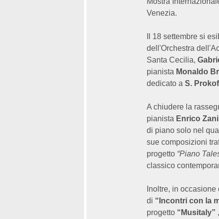
Mostra Internazional
Venezia.
Il 18 settembre si es
dell'Orchestra dell'
Santa Cecilia,
Gabri
pianista
Monaldo Br
dedicato a
S. Prokof
A chiudere la rassegn
pianista
Enrico Zani
di piano solo nel qua
sue composizioni trat
progetto
“Piano Tale
classico contemporan
Inoltre, in occasione
di
“Incontri con la 
progetto
“Musitaly”
,