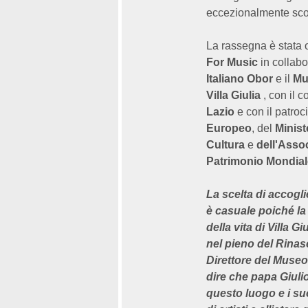
eccezionalmente sco
La rassegna è stata
For Music
in collabo
Italiano Obor
e il
Mu
Villa Giulia
, con il c
Lazio
e con il patroc
Europeo
, del
Minist
Cultura
e
dell'Assoc
Patrimonio Mondial
La scelta di accogl
è casuale poiché la
della vita di Villa Gi
nel pieno del Rinasc
Direttore del Museo,
dire che papa Giulio
questo luogo e i suo