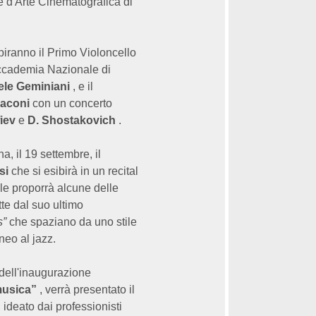
e d'Arte Cinematografica di
ibiranno il Primo Violoncello
Accademia Nazionale di
ele Geminiani
, e il
aconi
con un concerto
iev
e
D. Shostakovich
.
a, il 19 settembre, il
si
che si esibirà in un recital
le proporrà alcune delle
te dal suo ultimo
s”
che spaziano da uno stile
eo al jazz.
 dell'inaugurazione
musica”
, verrà presentato il
 ideato dai professionisti