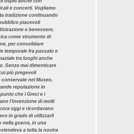
 gli ospiti anche con
ali e concerti. Vogliamo
ta tradizione continuando
 pubblico piacevoli
 distrazione e benessere,
ica come strumento di
one, per consolidare
nte temporale fra passato e
paziale tra luoghi anche
oro. Senza mai dimenticare
 cui più pregevoli
 conservate nel Museo,
ande reputazione in
punto che i Greci e i
ano l’invenzione di molti
cora oggi e ricordavano
o in grado di utilizzarli
 nella guerra, in una
stendeva a tutta la nostra