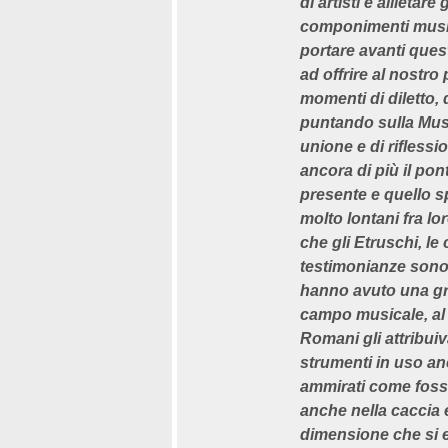
di artisti e allietare
componimenti music
portare avanti ques
ad offrire al nostro
momenti di diletto,
puntando sulla Mus
unione e di riflessi
ancora di più il po
presente e quello s
molto lontani fra l
che gli Etruschi, le
testimonianze sono
hanno avuto una gr
campo musicale, al 
Romani gli attribuiv
strumenti in uso an
ammirati come fosser
anche nella caccia e
dimensione che si e