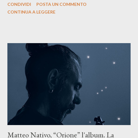
CONDIVIDI
POSTA UN COMMENTO
testo ibrido tra italiano e siciliano, e un’urgenza espressiva che
CONTINUA A LEGGERE
riflette il peso del presente. ASCOLTA IL BRANO SU SPOTIFY
ASCOLTA IL BRANO SU TUTTE LE PIATTAFORME DIGITALI
Il testo di Luna Torta nasce in un momento di blocco creativo, in
un tempo segnato da guerre, disorientamento e tensioni globali.
La canzone racconta la difficoltà di creare, e perfino di esistere,
sotto il peso della realtà. Ma lo fa cercando una via d’uscita, una
forma di assoluzione, nel vivere e nel suonare, nel trovare respiro
anche quando l’aria sembra farsi più densa. Il brano è anche una
dichiarazione d’intenti: Cico Messina apre il suo nuovo percorso
artistico con una composizi...
Matteo Nativo, “Orione” l'album. La