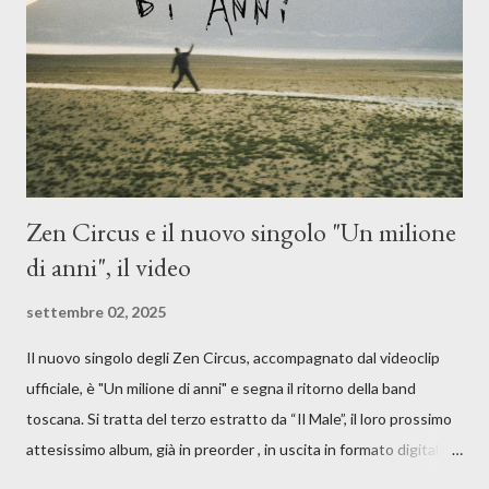
giusta condizione di sopraffazione: "Non so che ora è, che giorno
è, di questa estate che...". E' raro fare uscire come singolo una
cover, ma...
Zen Circus e il nuovo singolo "Un milione
di anni", il video
settembre 02, 2025
Il nuovo singolo degli Zen Circus, accompagnato dal videoclip
ufficiale, è "Un milione di anni" e segna il ritorno della band
toscana. Si tratta del terzo estratto da “Il Male”, il loro prossimo
attesissimo album, già in preorder , in uscita in formato digitale il
25 settembre e formato fisico il 26 settembre, per Carosello