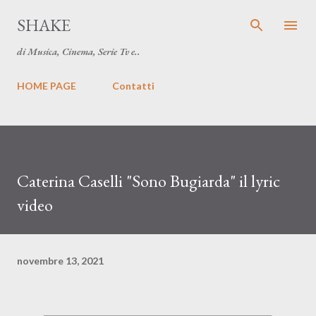
Passa ai contenuti principali
SHAKE
di Musica, Cinema, Serie Tv e..
HOME PAGE
Contatti
Caterina Caselli "Sono Bugiarda" il lyric
video
novembre 13, 2021