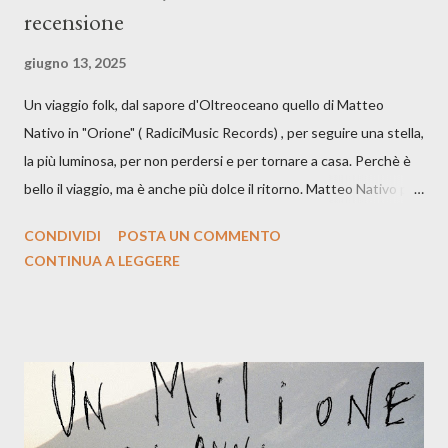
recensione
giugno 13, 2025
Un viaggio folk, dal sapore d'Oltreoceano quello di Matteo
Nativo in "Orione" ( RadiciMusic Records) , per seguire una stella,
la più luminosa, per non perdersi e per tornare a casa. Perchè è
bello il viaggio, ma è anche più dolce il ritorno. Matteo Nativo per
la prima si cimenta con un album di inediti e ci arriva ad un'età
CONDIVIDI
POSTA UN COMMENTO
indubbiamente matura e consapevole oltre che con ottimi
CONTINUA A LEGGERE
compagni di avventura: Francesco Moneti (violino), Bob
Mangione (armonica), Michele Mingrone (chitarra), Lele Fontana
(piano e hammond), Elisa Barducci e Claudia Moretti (cori) e con
l'apporto e la voce della cantautrice Silvia Conti. Perdersi.
Dicevamo. Ed è da qui che il nostro inizia questo concept
musicale, con " Che ora è" , raccontando la separazione dalla
moglie, del senso di sconfitta e del caldo afoso che opprime,