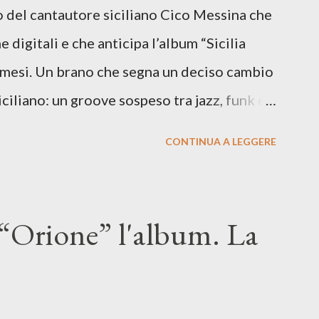
lo del cantautore siciliano Cico Messina che
e digitali e che anticipa l’album “Sicilia
i mesi. Un brano che segna un deciso cambio
siciliano: un groove sospeso tra jazz, funk e
o tra italiano e siciliano, e un’urgenza
CONTINUA A LEGGERE
so del presente. ASCOLTA IL BRANO SU
SU TUTTE LE PIATTAFORME DIGITALI Il
n momento di blocco creativo, in un tempo
“Orione” l'album. La
ento e tensioni globali. La canzone
 e perfino di esistere, sotto il peso della
ia d’uscita, una forma di assoluzione, nel