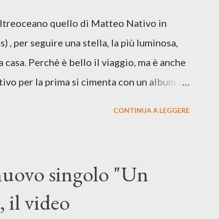
re respiro anche quando l’aria sembra farsi
Oltreoceano quello di Matteo Nativo in
 dichiarazione d’intenti: Cico Messina apre
 , per seguire una stella, la più luminosa,
 con una composizi...
a casa. Perchè è bello il viaggio, ma è anche
tivo per la prima si cimenta con un album di
indubbiamente matura e consapevole oltre che
CONTINUA A LEGGERE
ra: Francesco Moneti (violino), Bob
ingrone (chitarra), Lele Fontana (piano e
dia Moretti (cori) e con l'apporto e la
 nuovo singolo "Un
onti. Perdersi. Dicevamo. Ed è da qui che il
 il video
sicale, con " Che ora è" , raccontando la
enso di sconfitta e del caldo afoso che