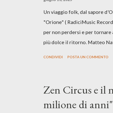
vivere e nel suonare, nel trova
Un viaggio folk, dal sapore d'
più densa. Il brano è anche una
"Orione" ( RadiciMusic Records)
il suo nuovo percorso artistico
per non perdersi e per tornare 
più dolce il ritorno. Matteo Na
inediti e ci arriva ad un'età 
CONDIVIDI
POSTA UN COMMENTO
con ottimi compagni di avventu
Mangione (armonica), Michele M
hammond), Elisa Barducci e Clau
Zen Circus e il
voce della cantautrice Silvia C
milione di anni",
nostro inizia questo concept mu
separazione dalla moglie, del s