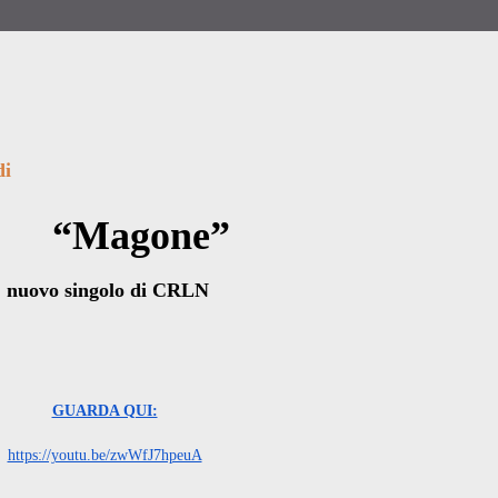
di
“Magone”
nuovo singolo di CRLN
GUARDA QUI:
https://youtu.be/zwWfJ7hpeuA