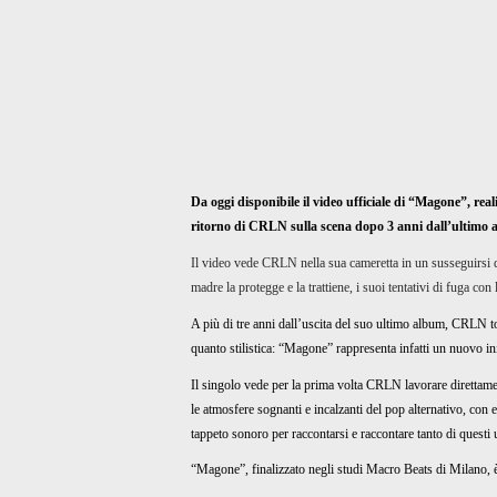
Da oggi disponibile il video ufficiale di “Magone”, rea
ritorno di CRLN sulla scena dopo 3 anni dall’ultimo 
Il video vede CRLN nella sua cameretta in un susseguirsi di
madre la protegge e la trattiene, i suoi tentativi di fuga c
A più di tre anni dall’uscita del suo ultimo album, CRLN t
quanto stilistica: “Magone” rappresenta infatti un nuovo ini
Il singolo vede per la prima volta CRLN lavorare direttame
le atmosfere sognanti e incalzanti del pop alternativo, con
tappeto sonoro per raccontarsi e raccontare tanto di questi 
“Magone”, finalizzato negli studi Macro Beats di Milano, è