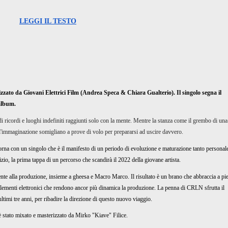
LEGGI IL TESTO
lizzato da Giovani Elettrici Film (Andrea Speca & Chiara Gualterio). Il singolo segna il
album.
 ricordi e luoghi indefiniti raggiunti solo con la mente. Mentre la stanza come il grembo di una
on l'immaginazione somigliano a prove di volo per prepararsi ad uscire davvero.
orna con un singolo che è il manifesto di un periodo di evoluzione e maturazione tanto personal
zio, la prima tappa di un percorso che scandirà il 2022 della giovane artista.
nte alla produzione, insieme a gheesa e Macro Marco. Il risultato è un brano che abbraccia a pi
 elementi elettronici che rendono ancor più dinamica la produzione. La penna di CRLN sfrutta il
ultimi tre anni, per ribadire la direzione di questo nuovo viaggio.
 stato mixato e masterizzato da Mirko "Kiave" Filice.