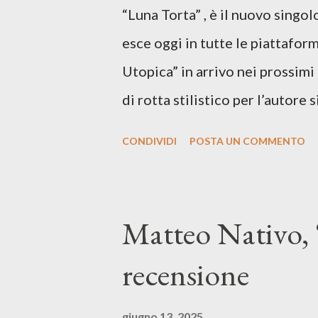
“Luna Torta” , è il nuovo singo
esce oggi in tutte le piattaform
Utopica” in arrivo nei prossim
di rotta stilistico per l’autore 
canzone d’autore, un testo ibrid
CONDIVIDI
POSTA UN COMMENTO
espressiva che riflette il pe
SPOTIFY ASCOLTA IL BRANO 
testo di Luna Torta nasce in u
Matteo Nativo, 
segnato da guerre, disorientam
recensione
racconta la difficoltà di creare,
realtà. Ma lo fa cercando una v
giugno 13, 2025