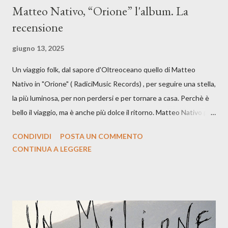
Matteo Nativo, “Orione” l'album. La
recensione
giugno 13, 2025
Un viaggio folk, dal sapore d'Oltreoceano quello di Matteo
Nativo in "Orione" ( RadiciMusic Records) , per seguire una stella,
la più luminosa, per non perdersi e per tornare a casa. Perchè è
bello il viaggio, ma è anche più dolce il ritorno. Matteo Nativo per
la prima si cimenta con un album di inediti e ci arriva ad un'età
CONDIVIDI
POSTA UN COMMENTO
indubbiamente matura e consapevole oltre che con ottimi
CONTINUA A LEGGERE
compagni di avventura: Francesco Moneti (violino), Bob
Mangione (armonica), Michele Mingrone (chitarra), Lele Fontana
(piano e hammond), Elisa Barducci e Claudia Moretti (cori) e con
l'apporto e la voce della cantautrice Silvia Conti. Perdersi.
Dicevamo. Ed è da qui che il nostro inizia questo concept
musicale, con " Che ora è" , raccontando la separazione dalla