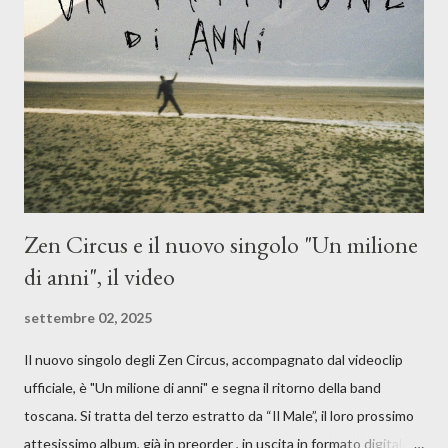
moglie, del senso di sconfitta e del caldo afoso che opprime,
giusta condizione di sopraffazione: "Non so che ora è, che giorno
è, di questa estate che...". E' raro fare uscire come singolo una
cover, ma...
Zen Circus e il nuovo singolo "Un milione
di anni", il video
settembre 02, 2025
Il nuovo singolo degli Zen Circus, accompagnato dal videoclip
ufficiale, è "Un milione di anni" e segna il ritorno della band
toscana. Si tratta del terzo estratto da “Il Male”, il loro prossimo
attesissimo album, già in preorder , in uscita in formato digitale il