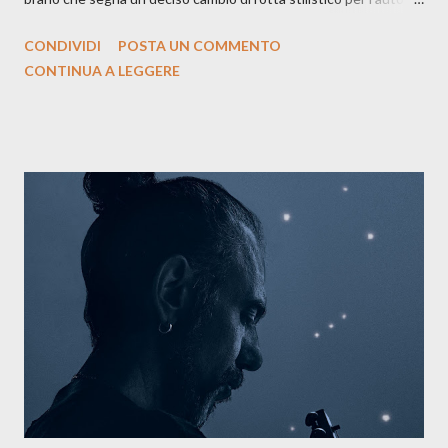
siciliano: un groove sospeso tra jazz, funk e canzone d’autore, un
CONDIVIDI
POSTA UN COMMENTO
testo ibrido tra italiano e siciliano, e un’urgenza espressiva che
CONTINUA A LEGGERE
riflette il peso del presente. ASCOLTA IL BRANO SU SPOTIFY
ASCOLTA IL BRANO SU TUTTE LE PIATTAFORME DIGITALI
Il testo di Luna Torta nasce in un momento di blocco creativo, in
un tempo segnato da guerre, disorientamento e tensioni globali.
La canzone racconta la difficoltà di creare, e perfino di esistere,
sotto il peso della realtà. Ma lo fa cercando una via d’uscita, una
forma di assoluzione, nel vivere e nel suonare, nel trovare respiro
anche quando l’aria sembra farsi più densa. Il brano è anche una
dichiarazione d’intenti: Cico Messina apre il suo nuovo percorso
artistico con una composizi...