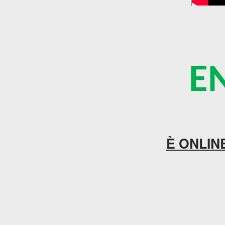
ENS
È ONLINE