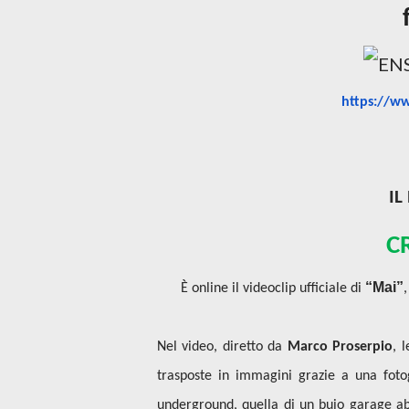
https://w
IL
C
“Mai”
È online il videoclip ufficiale di
Nel video, diretto da
Marco Proserpio
, 
trasposte in immagini grazie a una foto
underground, quella di un buio garage ab