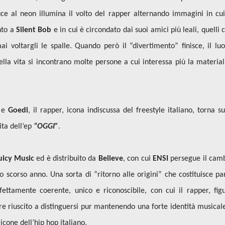
uce al neon illumina il volto del rapper alternando immagini in cui
nto a
Silent Bob
e in cui è circondato dai suoi amici più leali, quelli 
voltargli le spalle. Quando però il “divertimento” finisce, il lu
lla vita si incontrano molte persone a cui interessa più la material
e
Goedi
, il rapper, icona indiscussa del freestyle italiano, torna su
ita dell’ep
“OGGI”
.
uicy Music
ed è
distribuito
da
Believe
, con cui
ENSI
persegue il cam
lo scorso anno. Una sorta di “ritorno alle origini” che costituisce pa
ettamente coerente, unico e riconoscibile, con cui il rapper,
fig
re riuscito a distinguersi pur mantenendo una forte identità musical
cone dell’hip hop italiano.