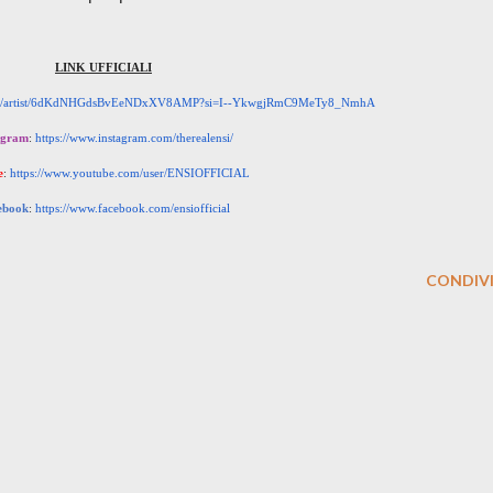
LINK UFFICIALI
/
artist/6dKdNHGdsBvEeNDxXV8AMP?
si=I--YkwgjRmC9MeTy8_NmhA
agram
:
https://www.instagram.com/
therealensi/
e
:
https://www.youtube.com/user/
ENSIOFFICIAL
ebook
:
https://www.facebook.com/
ensiofficial
CONDIVI