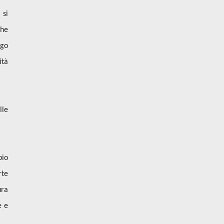
 si
che
ogo
ità
lle
bio
rte
ura
e e