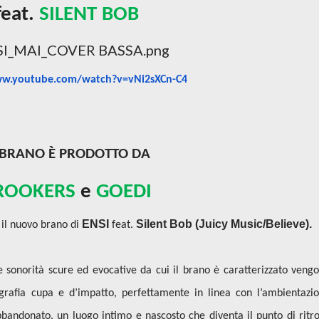
feat.
SILENT BOB
ww.youtube.com/watch?
v=vNi2sXCn-C4
 BRANO È PRODOTTO DA
ROOKERS
e
GOEDI
ENSI
Silent Bob
(Juicy Music/Believe).
, il nuovo brano di
feat.
le sonorità scure ed evocative da cui il brano è caratterizzato veng
grafia cupa e d’impatto, perfettamente in linea con l’ambientazi
bandonato, un luogo intimo e nascosto che diventa il punto di ritr