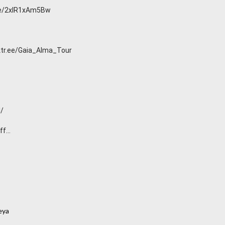
be/2xIR1xAm5Bw
nktr.ee/Gaia_Alma_Tour
l/
f...
ya
