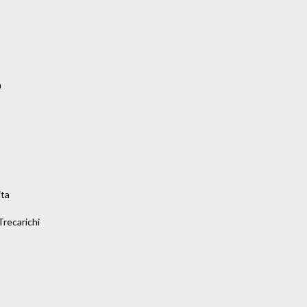


ta

recarichi
