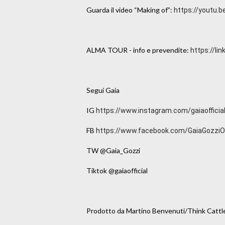
Guarda il video “Making of”: 
https://youtu.
ALMA TOUR - info e prevendite: 
https://li
Segui Gaia 

IG 
https://www.instagram.com/gaiaofficia
FB 
https://www.facebook.com/GaiaGozziOf
TW @Gaia_Gozzi 

Tiktok @gaiaofficial

Prodotto da Martino Benvenuti/Think Cattle