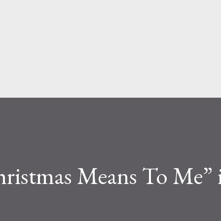
Passa ai contenuti principali
ristmas Means To Me” i