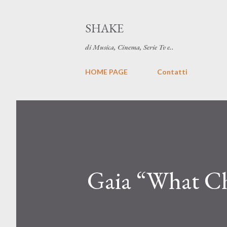
SHAKE
di Musica, Cinema, Serie Tv e..
HOME PAGE
Contatti
Gaia “What Ch