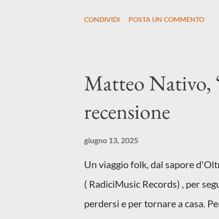
d’autore, un testo ibrido tra ital
CONDIVIDI
POSTA UN COMMENTO
riflette il peso del presente
BRANO SU TUTTE LE PIATTAFORM
in un momento di blocco creativ
Matteo Nativo, 
disorientamento e tensioni global
recensione
e perfino di esistere, sotto il pe
d’uscita, una forma di assoluzion
giugno 13, 2025
anche quando l’aria sembra farsi
Un viaggio folk, dal sapore d'Ol
d’intenti: Cico Messina apre il 
( RadiciMusic Records) , per segu
composizi...
perdersi e per tornare a casa. Per