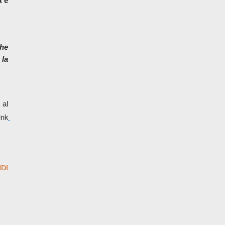
 e 
he 
la 
, video al 
ink
DI