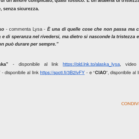
di un amore complicato, quasi tossico. È un’altalena di tristezza
, senza sicurezza. 
so
 - commenta Lysa - 
È una di quelle cose che non passa ma c
 e di speranza nel rivedersi, ma dietro si nasconde la tristezza e 
non può durare per sempre.”
ska” 
- disponibile al link 
https://pld.lnk.to/alaska_lysa
 - disponibile al link 
https://spoti.fi/3B2IvFY
 - e “
”, disponibile al l
”
CIAO
CONDIVI