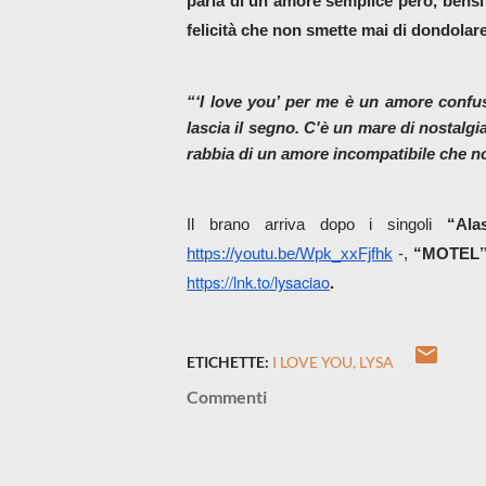
parla di un amore semplice però, bensì 
felicità che non smette mai di dondolare
“‘I love you’ per me è un amore confu
lascia il segno. C'è un mare di nostalgia
rabbia di un amore incompatibile che 
Il brano arriva dopo i singoli 
“Ala
https://youtu.be/Wpk_xxFjfhk
 -,
 “MOTEL
https://lnk.to/lysaciao
.
ETICHETTE:
I LOVE YOU
LYSA
Commenti