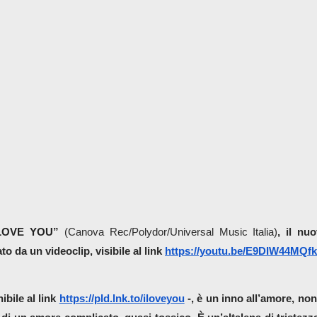
LOVE YOU
”
(Canova Rec/Polydor/Universal Music Italia)
, il nuo
 da un videoclip, visibile al link 
https://youtu.be/E9DIW44MQfk
ibile al link 
https://pld.lnk.to/iloveyou
 -, è un inno all’amore, non 