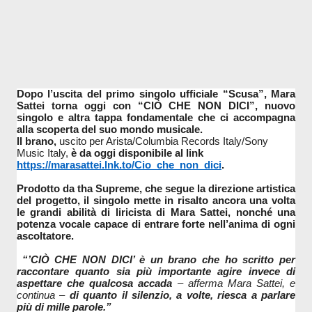
Dopo l’uscita del primo singolo ufficiale “Scusa”, Mara 
Sattei torna oggi con “CIÒ CHE NON DICI”, nuovo 
singolo e altra tappa fondamentale che ci accompagna 
alla scoperta del suo mondo musicale. 
Il brano, 
uscito per Arista/Columbia Records Italy/Sony 
Music Italy,
 è da oggi disponibile al link 
https://marasattei.lnk.to/Cio_
che_non_dici
. 
Prodotto da tha Supreme, che segue la direzione artistica 
del progetto, il singolo mette in risalto ancora una volta 
le grandi abilità di liricista di Mara Sattei, nonché una 
potenza vocale capace di entrare forte nell’anima di ogni 
ascoltatore.
 “’CIÒ CHE NON DICI’ è un brano che ho scritto per 
raccontare quanto sia più importante agire invece di 
aspettare che qualcosa accada 
– afferma Mara Sattei, e 
continua –
 di quanto il silenzio, a volte, riesca a parlare 
più di mille parole.”