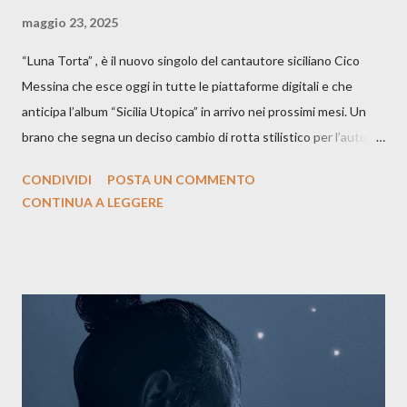
maggio 23, 2025
“Luna Torta” , è il nuovo singolo del cantautore siciliano Cico
Messina che esce oggi in tutte le piattaforme digitali e che
anticipa l’album “Sicilia Utopica” in arrivo nei prossimi mesi. Un
brano che segna un deciso cambio di rotta stilistico per l’autore
siciliano: un groove sospeso tra jazz, funk e canzone d’autore, un
CONDIVIDI
POSTA UN COMMENTO
testo ibrido tra italiano e siciliano, e un’urgenza espressiva che
CONTINUA A LEGGERE
riflette il peso del presente. ASCOLTA IL BRANO SU SPOTIFY
ASCOLTA IL BRANO SU TUTTE LE PIATTAFORME DIGITALI
Il testo di Luna Torta nasce in un momento di blocco creativo, in
un tempo segnato da guerre, disorientamento e tensioni globali.
La canzone racconta la difficoltà di creare, e perfino di esistere,
sotto il peso della realtà. Ma lo fa cercando una via d’uscita, una
forma di assoluzione, nel vivere e nel suonare, nel trovare respiro
anche quando l’aria sembra farsi più densa. Il brano è anche una