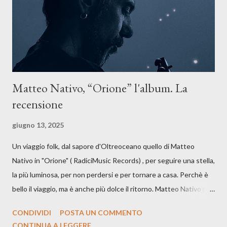
dichiarazione d’intenti: Cico Messina apre il suo nuovo percorso
artistico con una composizi...
Matteo Nativo, “Orione” l'album. La
recensione
giugno 13, 2025
Un viaggio folk, dal sapore d'Oltreoceano quello di Matteo
Nativo in "Orione" ( RadiciMusic Records) , per seguire una stella,
la più luminosa, per non perdersi e per tornare a casa. Perchè è
bello il viaggio, ma è anche più dolce il ritorno. Matteo Nativo per
la prima si cimenta con un album di inediti e ci arriva ad un'età
CONDIVIDI
POSTA UN COMMENTO
indubbiamente matura e consapevole oltre che con ottimi
CONTINUA A LEGGERE