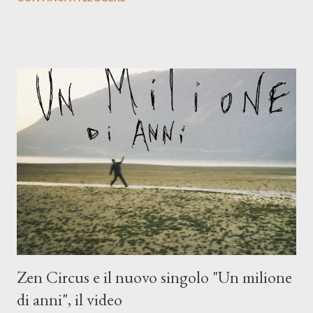
compagni di avventura: Francesco Moneti (violino), Bob
Mangione (armonica), Michele Mingrone (chitarra), Lele Fontana
(piano e hammond), Elisa Barducci e Claudia Moretti (cori) e con
l'apporto e la voce della cantautrice Silvia Conti. Perdersi.
Dicevamo. Ed è da qui che il nostro inizia questo concept
musicale, con " Che ora è" , raccontando la separazione dalla
moglie, del senso di sconfitta e del caldo afoso che opprime,
giusta condizione di sopraffazione: "Non so che ora è, che giorno
è, di questa estate che...". E' raro fare uscire come singolo una
cover, ma...
Zen Circus e il nuovo singolo "Un milione
di anni", il video