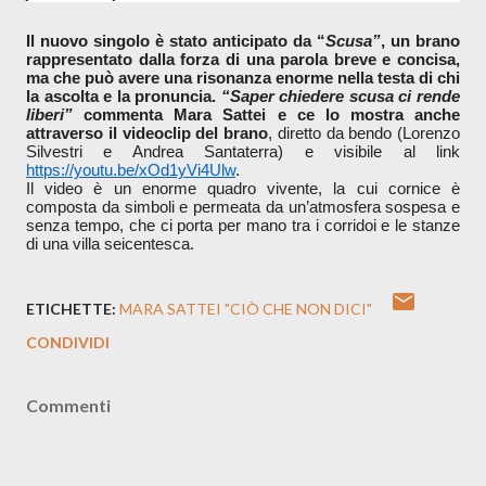
Il nuovo singolo è stato anticipato da “
Scusa”
, un brano 
rappresentato dalla forza di una parola breve e concisa, 
ma che può avere una risonanza enorme nella testa di chi 
la ascolta e la pronuncia. 
“Saper chiedere scusa ci rende 
liberi”
 commenta Mara Sattei e ce lo mostra anche 
attraverso il videoclip del brano
, diretto da bendo (Lorenzo 
Silvestri e Andrea Santaterra) e
visibile al link 
https://youtu.be/xOd1yVi4Ulw
.
Il video è un enorme quadro vivente, la cui cornice è 
composta da simboli e permeata da un’atmosfera sospesa e 
senza tempo, che ci porta per mano tra i corridoi e le stanze 
di una villa seicentesca.
ETICHETTE:
MARA SATTEI "CIÒ CHE NON DICI"
CONDIVIDI
Commenti