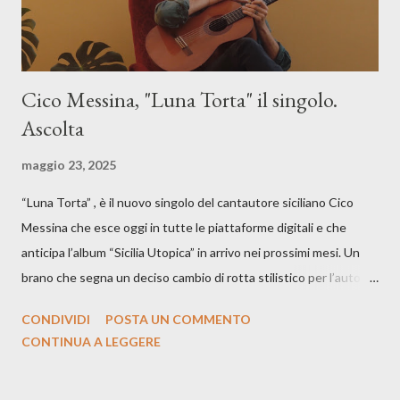
Cico Messina, "Luna Torta" il singolo.
Ascolta
maggio 23, 2025
“Luna Torta” , è il nuovo singolo del cantautore siciliano Cico
Messina che esce oggi in tutte le piattaforme digitali e che
anticipa l’album “Sicilia Utopica” in arrivo nei prossimi mesi. Un
brano che segna un deciso cambio di rotta stilistico per l’autore
siciliano: un groove sospeso tra jazz, funk e canzone d’autore, un
CONDIVIDI
POSTA UN COMMENTO
testo ibrido tra italiano e siciliano, e un’urgenza espressiva che
CONTINUA A LEGGERE
riflette il peso del presente. ASCOLTA IL BRANO SU SPOTIFY
ASCOLTA IL BRANO SU TUTTE LE PIATTAFORME DIGITALI