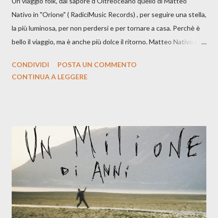
Un viaggio folk, dal sapore d'Oltreoceano quello di Matteo
Nativo in "Orione" ( RadiciMusic Records) , per seguire una stella,
la più luminosa, per non perdersi e per tornare a casa. Perchè è
bello il viaggio, ma è anche più dolce il ritorno. Matteo Nativo per
la prima si cimenta con un album di inediti e ci arriva ad un'età
CONDIVIDI
POSTA UN COMMENTO
indubbiamente matura e consapevole oltre che con ottimi
CONTINUA A LEGGERE
compagni di avventura: Francesco Moneti (violino), Bob
Mangione (armonica), Michele Mingrone (chitarra), Lele Fontana
(piano e hammond), Elisa Barducci e Claudia Moretti (cori) e con
l'apporto e la voce della cantautrice Silvia Conti. Perdersi.
Dicevamo. Ed è da qui che il nostro inizia questo concept
musicale, con " Che ora è" , raccontando la separazione dalla
moglie, del senso di sconfitta e del caldo afoso che opprime,
giusta condizione di sopraffazione: "Non so che ora è, che giorno
è, di questa estate che...". E' raro fare uscire come singolo una
cover, ma...