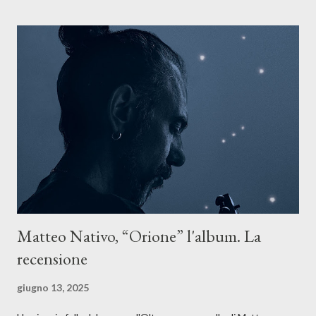
Il testo di Luna Torta nasce in un momento di blocco creativo, in
un tempo segnato da guerre, disorientamento e tensioni globali.
La canzone racconta la difficoltà di creare, e perfino di esistere,
sotto il peso della realtà. Ma lo fa cercando una via d’uscita, una
forma di assoluzione, nel vivere e nel suonare, nel trovare respiro
anche quando l’aria sembra farsi più densa. Il brano è anche una
dichiarazione d’intenti: Cico Messina apre il suo nuovo percorso
artistico con una composizi...
Matteo Nativo, “Orione” l'album. La
recensione
giugno 13, 2025