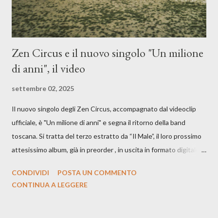
Zen Circus e il nuovo singolo "Un milione
di anni", il video
settembre 02, 2025
Il nuovo singolo degli Zen Circus, accompagnato dal videoclip
ufficiale, è "Un milione di anni" e segna il ritorno della band
toscana. Si tratta del terzo estratto da “Il Male”, il loro prossimo
attesissimo album, già in preorder , in uscita in formato digitale il
25 settembre e formato fisico il 26 settembre, per Carosello
CONDIVIDI
POSTA UN COMMENTO
Records. GUARDA IL VIDEO: CREDITI Produced by A71
CONTINUA A LEGGERE
Studios Directed by Asia J. Lanni x Mòndeis Co-Director:
Francesca Bani DOP: Sergio Bagnoli Camera Op: Francesco
Mancusi Edit: Asia J. Lanni Color: Sergio Bagnoli Thanks to