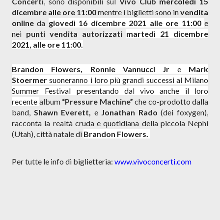
Concerti
, sono disponibili sul
Vivo Club
mercoledì 15
dicembre alle ore 11:00
mentre i biglietti sono in
vendita
online
da
giovedì 16 dicembre 2021 alle ore 11:00
e
nei
punti vendita autorizzati
martedì 21 dicembre
2021, alle ore 11:00.
Brandon Flowers, Ronnie Vannucci Jr
e
Mark
Stoermer
suoneranno i loro più grandi successi al Milano
Summer Festival presentando dal vivo anche il loro
recente
album
“Pressure Machine”
che
co-prodotto dalla
band,
Shawn Everett,
e
Jonathan Rado
(dei foxygen),
racconta la realtà cruda e quotidiana della piccola Nephi
(Utah), città natale di
Brandon Flowers.
Per tutte le info di biglietteria:
www.vivoconcerti.com