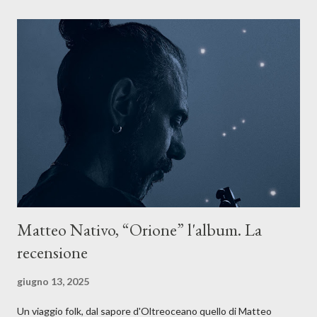
un tempo segnato da guerre, disorientamento e tensioni globali.
La canzone racconta la difficoltà di creare, e perfino di esistere,
sotto il peso della realtà. Ma lo fa cercando una via d’uscita, una
forma di assoluzione, nel vivere e nel suonare, nel trovare respiro
anche quando l’aria sembra farsi più densa. Il brano è anche una
dichiarazione d’intenti: Cico Messina apre il suo nuovo percorso
artistico con una composizi...
Matteo Nativo, “Orione” l'album. La
recensione
giugno 13, 2025
Un viaggio folk, dal sapore d'Oltreoceano quello di Matteo