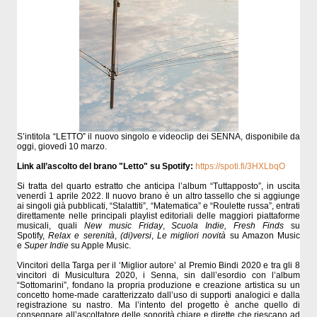
S’intitola “LETTO” il nuovo singolo e videoclip dei SENNA, disponibile da
oggi, giovedì 10 marzo.
Link all’ascolto del brano "Letto" su Spotify:
https://spoti.fi/3HXLbqO
Si tratta del quarto estratto che anticipa l’album “Tuttapposto”, in uscita
venerdì 1 aprile 2022. Il nuovo brano è un altro tassello che si aggiunge
ai singoli già pubblicati, “Stalattiti”, “Matematica” e “Roulette russa”, entrati
direttamente nelle principali playlist editoriali delle maggiori piattaforme
musicali, quali
New music Friday
,
Scuola Indie,
Fresh Finds
su
Spotify,
Relax e serenità
,
(di)versi
,
Le migliori novità
su Amazon Music
e
Super Indie
su Apple Music.
Vincitori della Targa per il ‘Miglior autore’ al Premio Bindi 2020 e tra gli 8
vincitori di Musicultura 2020, i Senna, sin dall’esordio con l’album
“Sottomarini”, fondano la propria produzione e creazione artistica su un
concetto home-made caratterizzato dall’uso di supporti analogici e dalla
registrazione su nastro. Ma l’intento del progetto è anche quello di
consegnare all’ascoltatore delle sonorità chiare e dirette che riescano ad