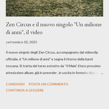
Zen Circus e il nuovo singolo "Un milione
di anni", il video
settembre 02, 2025
Il nuovo singolo degli Zen Circus, accompagnato dal videoclip
ufficiale, è "Un milione di anni" e segna il ritorno della band
toscana. Si tratta del terzo estratto da “Il Male”, il loro prossimo
attesissimo album, già in preorder , in uscita in formato digitale il
25 settembre e formato fisico il 26 settembre, per Carosello
CONDIVIDI
POSTA UN COMMENTO
Records. GUARDA IL VIDEO: CREDITI Produced by A71
CONTINUA A LEGGERE
Studios Directed by Asia J. Lanni x Mòndeis Co-Director:
Francesca Bani DOP: Sergio Bagnoli Camera Op: Francesco
Mancusi Edit: Asia J. Lanni Color: Sergio Bagnoli Thanks to