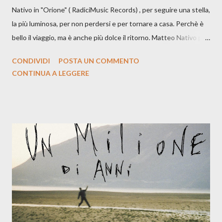
Nativo in "Orione" ( RadiciMusic Records) , per seguire una stella,
la più luminosa, per non perdersi e per tornare a casa. Perchè è
bello il viaggio, ma è anche più dolce il ritorno. Matteo Nativo per
la prima si cimenta con un album di inediti e ci arriva ad un'età
CONDIVIDI
POSTA UN COMMENTO
indubbiamente matura e consapevole oltre che con ottimi
CONTINUA A LEGGERE
compagni di avventura: Francesco Moneti (violino), Bob
Mangione (armonica), Michele Mingrone (chitarra), Lele Fontana
(piano e hammond), Elisa Barducci e Claudia Moretti (cori) e con
l'apporto e la voce della cantautrice Silvia Conti. Perdersi.
Dicevamo. Ed è da qui che il nostro inizia questo concept
musicale, con " Che ora è" , raccontando la separazione dalla
moglie, del senso di sconfitta e del caldo afoso che opprime,
giusta condizione di sopraffazione: "Non so che ora è, che giorno
è, di questa estate che...". E' raro fare uscire come singolo una
cover, ma...