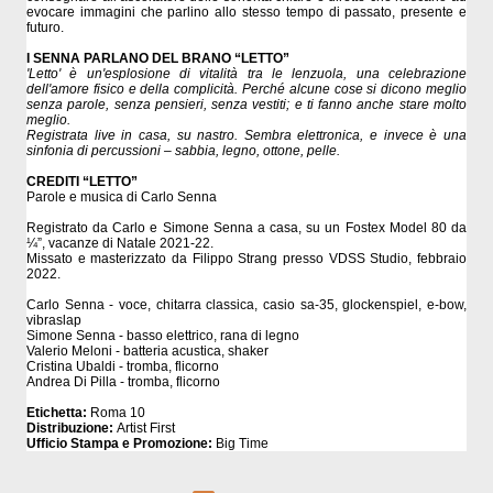
evocare immagini che parlino allo stesso tempo di passato, presente e
futuro.
I SENNA PARLANO DEL BRANO “LETTO”
'Letto' è un'esplosione di vitalità tra le lenzuola, una celebrazione
dell'amore fisico e della complicità. Perché alcune cose si dicono meglio
senza parole, senza pensieri, senza vestiti; e ti fanno anche stare molto
meglio.
Registrata live in casa, su nastro. Sembra elettronica, e invece è una
sinfonia di percussioni – sabbia, legno, ottone, pelle.
CREDITI “LETTO”
Parole e musica di Carlo Senna
Registrato da Carlo e Simone Senna a casa, su un Fostex Model 80 da
¼”, vacanze di Natale 2021-22.
Missato e masterizzato da Filippo Strang presso VDSS Studio, febbraio
2022.
Carlo Senna - voce, chitarra classica, casio sa-35, glockenspiel, e-bow,
vibraslap
Simone Senna - basso elettrico, rana di legno
Valerio Meloni - batteria acustica, shaker
Cristina Ubaldi - tromba, flicorno
Andrea Di Pilla - tromba, flicorno
Etichetta:
Roma 10
Distribuzione:
Artist First
Ufficio Stampa e Promozione:
Big Time