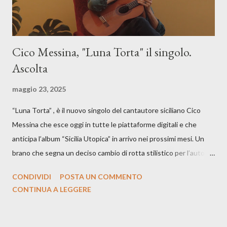
Cico Messina, "Luna Torta" il singolo.
Ascolta
maggio 23, 2025
“Luna Torta” , è il nuovo singolo del cantautore siciliano Cico
Messina che esce oggi in tutte le piattaforme digitali e che
anticipa l’album “Sicilia Utopica” in arrivo nei prossimi mesi. Un
brano che segna un deciso cambio di rotta stilistico per l’autore
siciliano: un groove sospeso tra jazz, funk e canzone d’autore, un
CONDIVIDI
POSTA UN COMMENTO
testo ibrido tra italiano e siciliano, e un’urgenza espressiva che
CONTINUA A LEGGERE
riflette il peso del presente. ASCOLTA IL BRANO SU SPOTIFY
ASCOLTA IL BRANO SU TUTTE LE PIATTAFORME DIGITALI
Il testo di Luna Torta nasce in un momento di blocco creativo, in