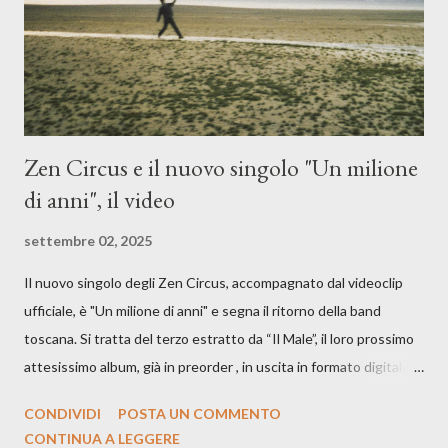
è, di questa estate che...". E' raro fare uscire come singolo una
cover, ma...
Zen Circus e il nuovo singolo "Un milione
di anni", il video
settembre 02, 2025
Il nuovo singolo degli Zen Circus, accompagnato dal videoclip
ufficiale, è "Un milione di anni" e segna il ritorno della band
toscana. Si tratta del terzo estratto da “Il Male”, il loro prossimo
attesissimo album, già in preorder , in uscita in formato digitale il
25 settembre e formato fisico il 26 settembre, per Carosello
CONDIVIDI
POSTA UN COMMENTO
Records. GUARDA IL VIDEO: CREDITI Produced by A71
CONTINUA A LEGGERE