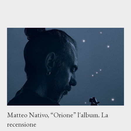
riflette il peso del presente. ASCOLTA IL BRANO SU SPOTIFY
ASCOLTA IL BRANO SU TUTTE LE PIATTAFORME DIGITALI
Il testo di Luna Torta nasce in un momento di blocco creativo, in
un tempo segnato da guerre, disorientamento e tensioni globali.
La canzone racconta la difficoltà di creare, e perfino di esistere,
sotto il peso della realtà. Ma lo fa cercando una via d’uscita, una
forma di assoluzione, nel vivere e nel suonare, nel trovare respiro
anche quando l’aria sembra farsi più densa. Il brano è anche una
dichiarazione d’intenti: Cico Messina apre il suo nuovo percorso
artistico con una composizi...
Matteo Nativo, “Orione” l'album. La
recensione