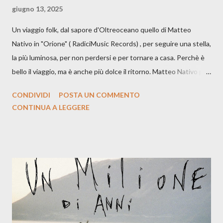
giugno 13, 2025
Un viaggio folk, dal sapore d'Oltreoceano quello di Matteo
Nativo in "Orione" ( RadiciMusic Records) , per seguire una stella,
la più luminosa, per non perdersi e per tornare a casa. Perchè è
bello il viaggio, ma è anche più dolce il ritorno. Matteo Nativo per
la prima si cimenta con un album di inediti e ci arriva ad un'età
CONDIVIDI
POSTA UN COMMENTO
indubbiamente matura e consapevole oltre che con ottimi
CONTINUA A LEGGERE
compagni di avventura: Francesco Moneti (violino), Bob
Mangione (armonica), Michele Mingrone (chitarra), Lele Fontana
(piano e hammond), Elisa Barducci e Claudia Moretti (cori) e con
l'apporto e la voce della cantautrice Silvia Conti. Perdersi.
Dicevamo. Ed è da qui che il nostro inizia questo concept
musicale, con " Che ora è" , raccontando la separazione dalla
moglie, del senso di sconfitta e del caldo afoso che opprime,
giusta condizione di sopraffazione: "Non so che ora è, che giorno