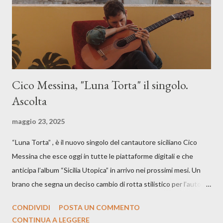
Cico Messina, "Luna Torta" il singolo.
Ascolta
maggio 23, 2025
“Luna Torta” , è il nuovo singolo del cantautore siciliano Cico
Messina che esce oggi in tutte le piattaforme digitali e che
anticipa l’album “Sicilia Utopica” in arrivo nei prossimi mesi. Un
brano che segna un deciso cambio di rotta stilistico per l’autore
siciliano: un groove sospeso tra jazz, funk e canzone d’autore, un
CONDIVIDI
POSTA UN COMMENTO
testo ibrido tra italiano e siciliano, e un’urgenza espressiva che
CONTINUA A LEGGERE