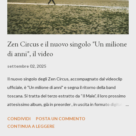
cover, ma...
Zen Circus e il nuovo singolo "Un milione
di anni", il video
settembre 02, 2025
Il nuovo singolo degli Zen Circus, accompagnato dal videoclip
ufficiale, è "Un milione di anni" e segna il ritorno della band
toscana. Si tratta del terzo estratto da “Il Male”, il loro prossimo
attesissimo album, già in preorder , in uscita in formato digitale il
25 settembre e formato fisico il 26 settembre, per Carosello
CONDIVIDI
POSTA UN COMMENTO
Records. GUARDA IL VIDEO: CREDITI Produced by A71
CONTINUA A LEGGERE
Studios Directed by Asia J. Lanni x Mòndeis Co-Director: