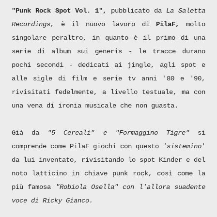
"Punk Rock Spot Vol. 1",
pubblicato da
La Saletta
Recordings,
è il nuovo lavoro di
PilaF,
molto
singolare peraltro, in quanto è il primo di una
serie di album sui generis - le tracce durano
pochi secondi - dedicati ai jingle, agli spot e
alle sigle di film e serie tv anni '80 e '90,
rivisitati fedelmente, a livello testuale, ma con
una vena di ironia musicale che non guasta.
Già da
"5 Cereali" e "Formaggino Tigre"
si
comprende come PilaF giochi con questo
'sistemino
'
da lui inventato, rivisitando lo spot Kinder e del
noto latticino in chiave punk rock, così come la
più famosa
"Robiola Osella" con l'allora suadente
voce di Ricky Gianco.