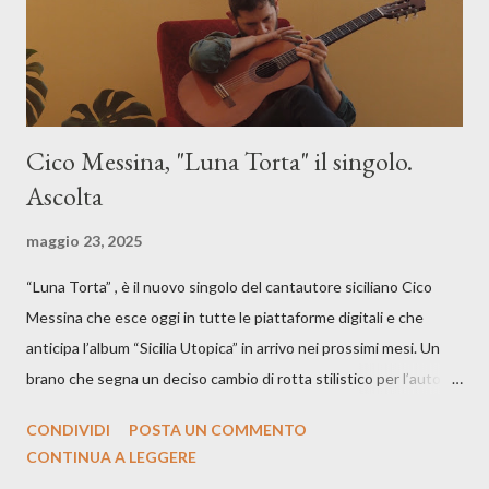
Cico Messina, "Luna Torta" il singolo.
Ascolta
maggio 23, 2025
“Luna Torta” , è il nuovo singolo del cantautore siciliano Cico
Messina che esce oggi in tutte le piattaforme digitali e che
anticipa l’album “Sicilia Utopica” in arrivo nei prossimi mesi. Un
brano che segna un deciso cambio di rotta stilistico per l’autore
siciliano: un groove sospeso tra jazz, funk e canzone d’autore, un
CONDIVIDI
POSTA UN COMMENTO
testo ibrido tra italiano e siciliano, e un’urgenza espressiva che
CONTINUA A LEGGERE
riflette il peso del presente. ASCOLTA IL BRANO SU SPOTIFY