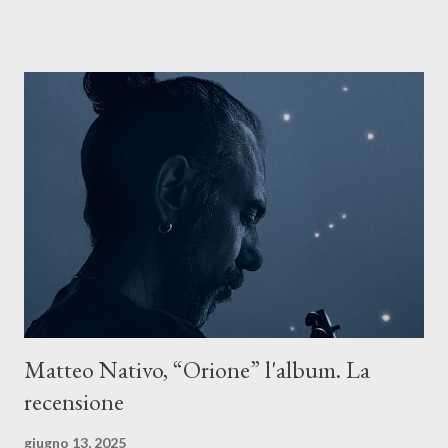
ASCOLTA IL BRANO SU TUTTE LE PIATTAFORME DIGITALI
Il testo di Luna Torta nasce in un momento di blocco creativo, in
un tempo segnato da guerre, disorientamento e tensioni globali.
La canzone racconta la difficoltà di creare, e perfino di esistere,
sotto il peso della realtà. Ma lo fa cercando una via d’uscita, una
forma di assoluzione, nel vivere e nel suonare, nel trovare respiro
anche quando l’aria sembra farsi più densa. Il brano è anche una
dichiarazione d’intenti: Cico Messina apre il suo nuovo percorso
artistico con una composizi...
Matteo Nativo, “Orione” l'album. La
recensione
giugno 13, 2025