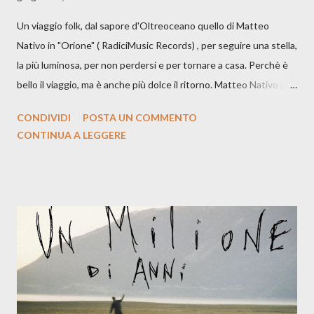
Un viaggio folk, dal sapore d'Oltreoceano quello di Matteo
Nativo in "Orione" ( RadiciMusic Records) , per seguire una stella,
la più luminosa, per non perdersi e per tornare a casa. Perchè è
bello il viaggio, ma è anche più dolce il ritorno. Matteo Nativo per
la prima si cimenta con un album di inediti e ci arriva ad un'età
CONDIVIDI
POSTA UN COMMENTO
indubbiamente matura e consapevole oltre che con ottimi
CONTINUA A LEGGERE
compagni di avventura: Francesco Moneti (violino), Bob
Mangione (armonica), Michele Mingrone (chitarra), Lele Fontana
(piano e hammond), Elisa Barducci e Claudia Moretti (cori) e con
l'apporto e la voce della cantautrice Silvia Conti. Perdersi.
Dicevamo. Ed è da qui che il nostro inizia questo concept
musicale, con " Che ora è" , raccontando la separazione dalla
moglie, del senso di sconfitta e del caldo afoso che opprime,
giusta condizione di sopraffazione: "Non so che ora è, che giorno
è, di questa estate che...". E' raro fare uscire come singolo una