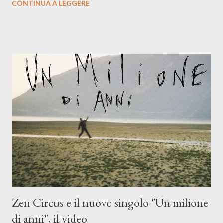
CONTINUA A LEGGERE
compagni di avventura: Francesco Moneti (violino), Bob
Mangione (armonica), Michele Mingrone (chitarra), Lele Fontana
(piano e hammond), Elisa Barducci e Claudia Moretti (cori) e con
l'apporto e la voce della cantautrice Silvia Conti. Perdersi.
Dicevamo. Ed è da qui che il nostro inizia questo concept
musicale, con " Che ora è" , raccontando la separazione dalla
moglie, del senso di sconfitta e del caldo afoso che opprime,
giusta condizione di sopraffazione: "Non so che ora è, che giorno
è, di questa estate che...". E' raro fare uscire come singolo una
cover, ma...
Zen Circus e il nuovo singolo "Un milione
di anni", il video