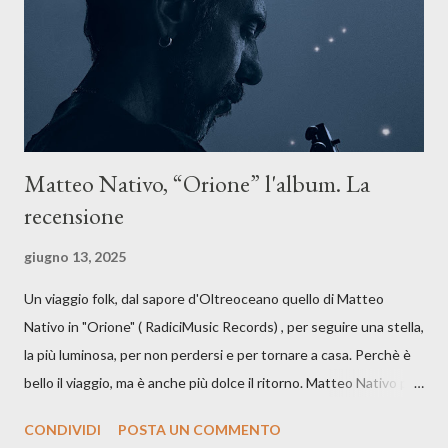
dichiarazione d’intenti: Cico Messina apre il suo nuovo percorso
artistico con una composizi...
Matteo Nativo, “Orione” l'album. La
recensione
giugno 13, 2025
Un viaggio folk, dal sapore d'Oltreoceano quello di Matteo
Nativo in "Orione" ( RadiciMusic Records) , per seguire una stella,
la più luminosa, per non perdersi e per tornare a casa. Perchè è
bello il viaggio, ma è anche più dolce il ritorno. Matteo Nativo per
la prima si cimenta con un album di inediti e ci arriva ad un'età
CONDIVIDI
POSTA UN COMMENTO
indubbiamente matura e consapevole oltre che con ottimi