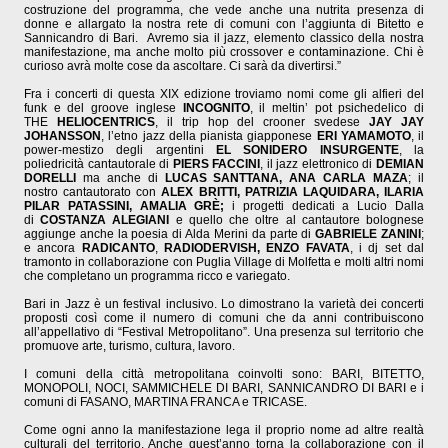
costruzione del programma, che vede anche una nutrita presenza di
donne e allargato la nostra rete di comuni con l’aggiunta di Bitetto e
Sannicandro di Bari. Avremo sia il jazz, elemento classico della nostra
manifestazione, ma anche molto più crossover e contaminazione. Chi è
curioso avrà molte cose da ascoltare. Ci sarà da divertirsi.”
Fra i concerti di questa XIX edizione troviamo nomi come gli alfieri del
funk e del groove inglese
INCOGNITO
, il meltin’ pot psichedelico di
THE
HELIOCENTRICS
, il trip hop del crooner svedese
JAY JAY
JOHANSSON
, l’etno jazz della pianista giapponese
ERI YAMAMOTO
, il
power-mestizo degli argentini
EL SONIDERO INSURGENTE
, la
poliedricità cantautorale di
PIERS FACCINI
, il jazz elettronico di
DEMIAN
DORELLI
ma anche di
LUCAS SANTTANA, ANA CARLA MAZA
; il
nostro cantautorato con
ALEX BRITTI, PATRIZIA LAQUIDARA, ILARIA
PILAR PATASSINI, AMALIA GRÈ;
i progetti dedicati a Lucio Dalla
di
COSTANZA ALEGIANI
e quello che oltre al cantautore bolognese
aggiunge anche la poesia di Alda Merini da parte di
GABRIELE ZANINI
;
e ancora
RADICANTO
,
RADIODERVISH, ENZO FAVATA
, i dj set dal
tramonto in collaborazione con Puglia Village di Molfetta e molti altri nomi
che completano un programma ricco e variegato.
Bari in Jazz è un festival inclusivo. Lo dimostrano la varietà dei concerti
proposti così come il numero di comuni che da anni contribuiscono
all’appellativo di “Festival Metropolitano”. Una presenza sul territorio che
promuove arte, turismo, cultura, lavoro.
I comuni della città metropolitana coinvolti sono: BARI, BITETTO,
MONOPOLI, NOCI, SAMMICHELE DI BARI, SANNICANDRO DI BARI e i
comuni di FASANO, MARTINA FRANCA e TRICASE.
Come ogni anno la manifestazione lega il proprio nome ad altre realtà
culturali del territorio. Anche quest’anno torna la collaborazione con il