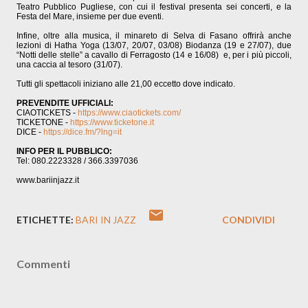
Teatro Pubblico Pugliese, con cui il festival presenta sei concerti, e la
Festa del Mare, insieme per due eventi.
Infine, oltre alla musica, il minareto di Selva di Fasano offrirà anche
lezioni di Hatha Yoga (13/07, 20/07, 03/08) Biodanza (19 e 27/07), due
“Notti delle stelle” a cavallo di Ferragosto (14 e 16/08) e, per i più piccoli,
una caccia al tesoro (31/07).
Tutti gli spettacoli iniziano alle 21,00 eccetto dove indicato.
PREVENDITE UFFICIALI:
CIAOTICKETS -
https://www.ciaotickets.com/
TICKETONE -
https://www.ticketone.it
DICE -
https://dice.fm/?lng=it
INFO PER IL PUBBLICO:
Tel: 080.2223328 / 366.3397036
www.bariinjazz.it
ETICHETTE:
BARI IN JAZZ
CONDIVIDI
Commenti