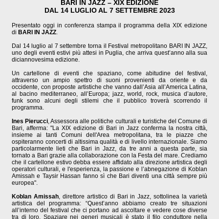
BARI IN JAZZ – XIX EDIZIONE
DAL 14 LUGLIO AL 7 SETTEMBRE 2023
Presentato oggi in conferenza stampa il programma della XIX edizione
di
BARI IN JAZZ
.
Dal 14 luglio al 7 settembre torna il Festival metropolitano BARI IN JAZZ,
uno degli eventi estivi più attesi in Puglia, che arriva quest’anno alla sua
diciannovesima edizione.
Un cartellone di eventi che spaziano, come abitudine del festival,
attraverso un ampio spettro di suoni provenienti da oriente e da
occidente, con proposte artistiche che vanno dall’Asia all’America Latina,
al bacino mediterraneo, all’Europa; jazz, world, rock, musica d’autore,
funk sono alcuni degli stilemi che il pubblico troverà scorrendo il
programma.
Ines Pierucci
, Assessora alle politiche culturali e turistiche del Comune di
Bari, afferma: "La XIX edizione di Bari in Jazz conferma la nostra città,
insieme ai tanti Comuni dell'Area metropolitana, tra le piazze che
ospiteranno concerti di altissima qualità e di livello internazionale. Siamo
particolarmente lieti che Bari in Jazz, da tre anni a questa parte, sia
tornato a Bari grazie alla collaborazione con la Festa del mare. Crediamo
che il cartellone estivo debba essere affidato alla direzione artistica degli
operatori culturali, e l'esperienza, la passione e l’abnegazione di Koblan
Amissah e Taysir Hassan fanno sì che Bari diventi una città sempre più
europea".
Koblan Amissah
, direttore artistico di Bari in Jazz, sottolinea la varietà
artistica del programma: “Quest’anno abbiamo creato tre situazioni
all’interno del festival che ci portano ad ascoltare e vedere cose diverse
tra di loro. Spaziare nei generi musicali è stato il filo conduttore nella