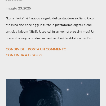
maggio 23, 2025
“Luna Torta” , è il nuovo singolo del cantautore siciliano Cico
Messina che esce oggi in tutte le piattaforme digitali e che
anticipa l’album “Sicilia Utopica” in arrivo nei prossimi mesi. Un
brano che segna un deciso cambio di rotta stilistico per l’autore
siciliano: un groove sospeso tra jazz, funk e canzone d’autore, un
CONDIVIDI
POSTA UN COMMENTO
testo ibrido tra italiano e siciliano, e un’urgenza espressiva che
CONTINUA A LEGGERE
riflette il peso del presente. ASCOLTA IL BRANO SU SPOTIFY
ASCOLTA IL BRANO SU TUTTE LE PIATTAFORME DIGITALI
Il testo di Luna Torta nasce in un momento di blocco creativo, in
un tempo segnato da guerre, disorientamento e tensioni globali.
La canzone racconta la difficoltà di creare, e perfino di esistere,
sotto il peso della realtà. Ma lo fa cercando una via d’uscita, una
forma di assoluzione, nel vivere e nel suonare, nel trovare respiro
anche quando l’aria sembra farsi più densa. Il brano è anche una