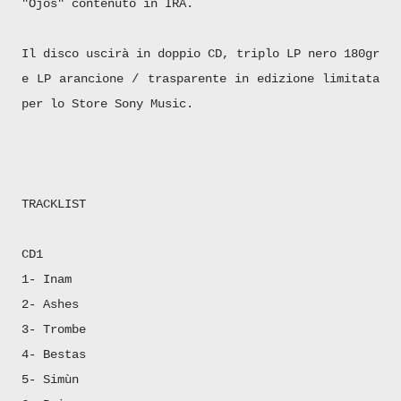
"Ojos" contenuto in IRA.
Il disco uscirà in doppio CD, triplo LP nero 180gr
e LP arancione / trasparente in edizione limitata
per lo Store Sony Music.
TRACKLIST
CD1
1- Inam
2- Ashes
3- Trombe
4- Bestas
5- Simùn