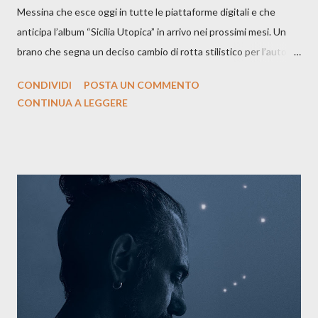
Messina che esce oggi in tutte le piattaforme digitali e che
anticipa l’album “Sicilia Utopica” in arrivo nei prossimi mesi. Un
brano che segna un deciso cambio di rotta stilistico per l’autore
siciliano: un groove sospeso tra jazz, funk e canzone d’autore, un
CONDIVIDI
POSTA UN COMMENTO
testo ibrido tra italiano e siciliano, e un’urgenza espressiva che
CONTINUA A LEGGERE
riflette il peso del presente. ASCOLTA IL BRANO SU SPOTIFY
ASCOLTA IL BRANO SU TUTTE LE PIATTAFORME DIGITALI
Il testo di Luna Torta nasce in un momento di blocco creativo, in
un tempo segnato da guerre, disorientamento e tensioni globali.
La canzone racconta la difficoltà di creare, e perfino di esistere,
sotto il peso della realtà. Ma lo fa cercando una via d’uscita, una
forma di assoluzione, nel vivere e nel suonare, nel trovare respiro
anche quando l’aria sembra farsi più densa. Il brano è anche una
dichiarazione d’intenti: Cico Messina apre il suo nuovo percorso
artistico con una composizi...