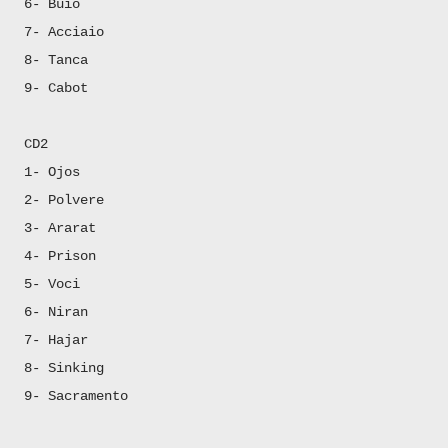
6- Buio
7- Acciaio
8- Tanca
9- Cabot
CD2
1- Ojos
2- Polvere
3- Ararat
4- Prison
5- Voci
6- Niran
7- Hajar
8- Sinking
9- Sacramento