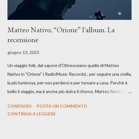
Matteo Nativo, “Orione” l'album. La
recensione
giugno 13, 2025
Un viaggio folk, dal sapore d'Oltreoceano quello di Matteo
Nativo in "Orione" ( RadiciMusic Records) , per seguire una stella,
la più luminosa, per non perdersi e per tornare a casa. Perchè è
bello il viaggio, ma è anche più dolce il ritorno. Matteo Nativo per
la prima si cimenta con un album di inediti e ci arriva ad un'età
CONDIVIDI
POSTA UN COMMENTO
indubbiamente matura e consapevole oltre che con ottimi
CONTINUA A LEGGERE
compagni di avventura: Francesco Moneti (violino), Bob
Mangione (armonica), Michele Mingrone (chitarra), Lele Fontana
(piano e hammond), Elisa Barducci e Claudia Moretti (cori) e con