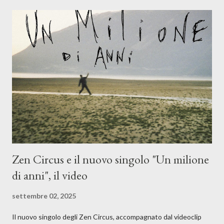
l'apporto e la voce della cantautrice Silvia Conti. Perdersi.
Dicevamo. Ed è da qui che il nostro inizia questo concept
musicale, con " Che ora è" , raccontando la separazione dalla
moglie, del senso di sconfitta e del caldo afoso che opprime,
giusta condizione di sopraffazione: "Non so che ora è, che giorno
è, di questa estate che...". E' raro fare uscire come singolo una
cover, ma...
Zen Circus e il nuovo singolo "Un milione
di anni", il video
settembre 02, 2025
Il nuovo singolo degli Zen Circus, accompagnato dal videoclip