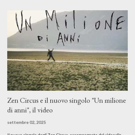
(piano e hammond), Elisa Barducci e Claudia Moretti (cori) e con
l'apporto e la voce della cantautrice Silvia Conti. Perdersi.
Dicevamo. Ed è da qui che il nostro inizia questo concept
musicale, con " Che ora è" , raccontando la separazione dalla
moglie, del senso di sconfitta e del caldo afoso che opprime,
giusta condizione di sopraffazione: "Non so che ora è, che giorno
è, di questa estate che...". E' raro fare uscire come singolo una
cover, ma...
Zen Circus e il nuovo singolo "Un milione
di anni", il video
settembre 02, 2025
Il nuovo singolo degli Zen Circus, accompagnato dal videoclip