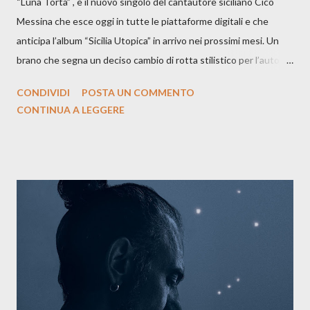
“Luna Torta” , è il nuovo singolo del cantautore siciliano Cico
Messina che esce oggi in tutte le piattaforme digitali e che
anticipa l’album “Sicilia Utopica” in arrivo nei prossimi mesi. Un
brano che segna un deciso cambio di rotta stilistico per l’autore
siciliano: un groove sospeso tra jazz, funk e canzone d’autore, un
CONDIVIDI
POSTA UN COMMENTO
testo ibrido tra italiano e siciliano, e un’urgenza espressiva che
CONTINUA A LEGGERE
riflette il peso del presente. ASCOLTA IL BRANO SU SPOTIFY
ASCOLTA IL BRANO SU TUTTE LE PIATTAFORME DIGITALI
Il testo di Luna Torta nasce in un momento di blocco creativo, in
un tempo segnato da guerre, disorientamento e tensioni globali.
La canzone racconta la difficoltà di creare, e perfino di esistere,
sotto il peso della realtà. Ma lo fa cercando una via d’uscita, una
forma di assoluzione, nel vivere e nel suonare, nel trovare respiro
anche quando l’aria sembra farsi più densa. Il brano è anche una
dichiarazione d’intenti: Cico Messina apre il suo nuovo percorso
artistico con una composizi...