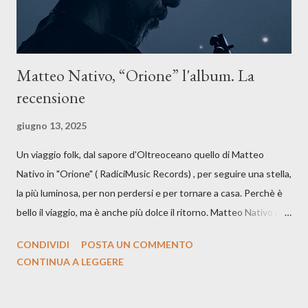
Matteo Nativo, “Orione” l'album. La
recensione
giugno 13, 2025
Un viaggio folk, dal sapore d'Oltreoceano quello di Matteo
Nativo in "Orione" ( RadiciMusic Records) , per seguire una stella,
la più luminosa, per non perdersi e per tornare a casa. Perchè è
bello il viaggio, ma è anche più dolce il ritorno. Matteo Nativo per
la prima si cimenta con un album di inediti e ci arriva ad un'età
CONDIVIDI
POSTA UN COMMENTO
indubbiamente matura e consapevole oltre che con ottimi
CONTINUA A LEGGERE
compagni di avventura: Francesco Moneti (violino), Bob
Mangione (armonica), Michele Mingrone (chitarra), Lele Fontana