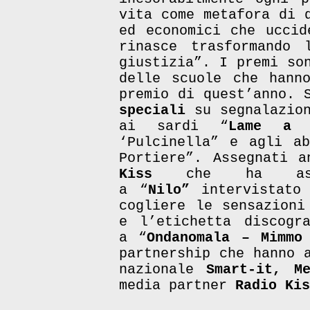
vita come metafora di 
ed economici che uccid
rinasce trasformando 
giustizia”. I premi so
delle scuole che hann
premio di quest’anno. 
speciali
su segnalazio
ai sardi “
Lame a F
‘Pulcinella” e agli ab
Portiere”. Assegnati 
Kiss
che ha asseg
a “
Nilo”
intervistato 
cogliere le sensazioni
e l’etichetta discog
a “
Ondanomala – Mimmo
partnership che hanno 
nazionale
Smart-it,
M
media partner
Radio Ki