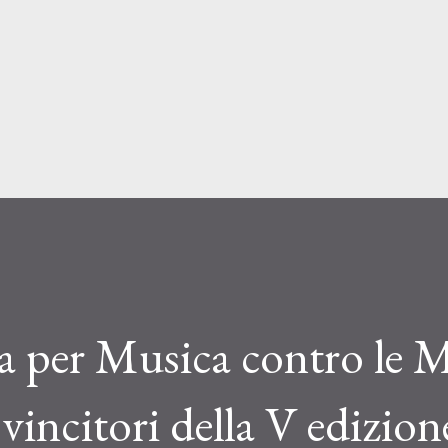
Passa ai contenuti principali
a per Musica contro le M
 vincitori della V edizion