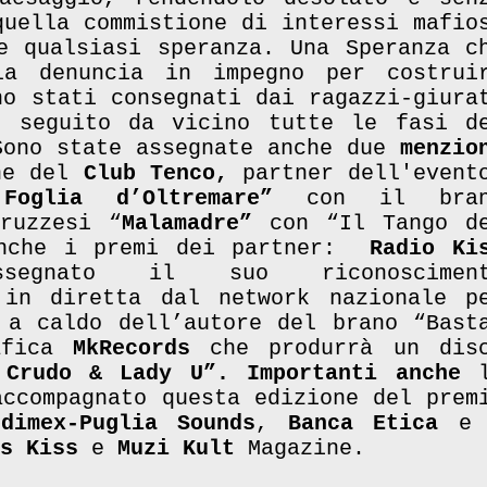
quella commistione di interessi mafio
e qualsiasi speranza. Una Speranza c
la denuncia in impegno per costrui
no stati consegnati dai ragazzi-giura
o seguito da vicino tutte le fasi d
Sono state assegnate anche due
menzio
ne del
Club Tenco,
partner dell'event
oglia d’Oltremare”
con il bran
ruzzesi “
Malamadre”
con “Il Tango d
anche i premi dei partner:
Radio Ki
nato il suo riconosciment
in diretta dal network nazionale p
 a caldo dell’autore del brano “Bast
rafica
MkRecords
che produrrà un dis
 Crudo & Lady U”. Importanti anche
l
accompagnato questa edizione del prem
edimex-Puglia Sounds
,
Banca Etica
e
ss Kiss
e
Muzi Kult
Magazine.