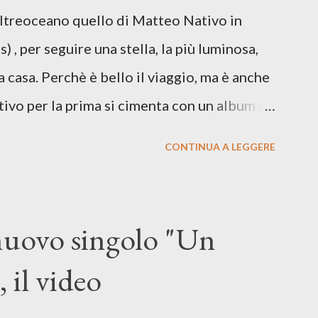
Oltreoceano quello di Matteo Nativo in
 dichiarazione d’intenti: Cico Messina apre
 , per seguire una stella, la più luminosa,
 con una composizi...
a casa. Perchè è bello il viaggio, ma è anche
tivo per la prima si cimenta con un album di
indubbiamente matura e consapevole oltre che
CONTINUA A LEGGERE
ra: Francesco Moneti (violino), Bob
ingrone (chitarra), Lele Fontana (piano e
dia Moretti (cori) e con l'apporto e la
 nuovo singolo "Un
onti. Perdersi. Dicevamo. Ed è da qui che il
 il video
sicale, con " Che ora è" , raccontando la
enso di sconfitta e del caldo afoso che