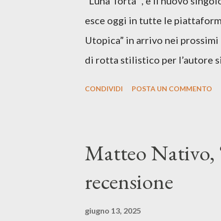
“Luna Torta” , è il nuovo singo
esce oggi in tutte le piattaform
Utopica” in arrivo nei prossim
di rotta stilistico per l’autore 
canzone d’autore, un testo ibrid
CONDIVIDI
POSTA UN COMMENTO
espressiva che riflette il pe
SPOTIFY ASCOLTA IL BRANO 
testo di Luna Torta nasce in u
Matteo Nativo, 
segnato da guerre, disorientam
recensione
racconta la difficoltà di creare,
realtà. Ma lo fa cercando una v
giugno 13, 2025
vivere e nel suonare, nel trova