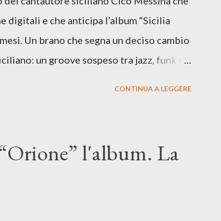
lo del cantautore siciliano Cico Messina che
e digitali e che anticipa l’album “Sicilia
i mesi. Un brano che segna un deciso cambio
siciliano: un groove sospeso tra jazz, funk e
o tra italiano e siciliano, e un’urgenza
CONTINUA A LEGGERE
so del presente. ASCOLTA IL BRANO SU
SU TUTTE LE PIATTAFORME DIGITALI Il
n momento di blocco creativo, in un tempo
“Orione” l'album. La
ento e tensioni globali. La canzone
 e perfino di esistere, sotto il peso della
ia d’uscita, una forma di assoluzione, nel
re respiro anche quando l’aria sembra farsi