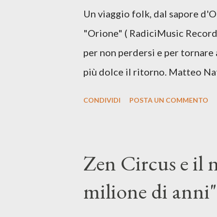
Un viaggio folk, dal sapore d'
più densa. Il brano è anche una
"Orione" ( RadiciMusic Records)
il suo nuovo percorso artistico
per non perdersi e per tornare 
più dolce il ritorno. Matteo Na
inediti e ci arriva ad un'età 
CONDIVIDI
POSTA UN COMMENTO
con ottimi compagni di avventu
Mangione (armonica), Michele M
hammond), Elisa Barducci e Clau
Zen Circus e il
voce della cantautrice Silvia C
milione di anni",
nostro inizia questo concept mu
separazione dalla moglie, del s