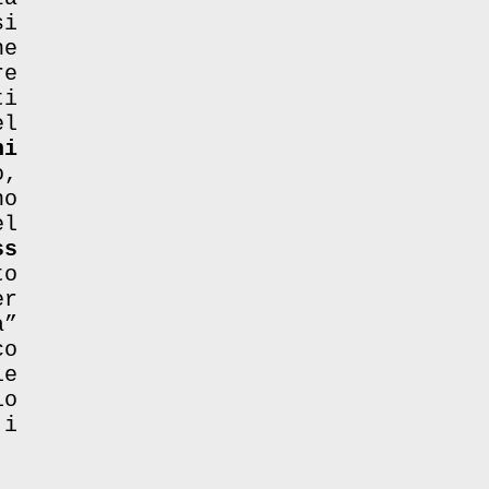
si
he
re
ti
el
ni
o,
o
el
ss
o
er
a”
co
e
io
 i