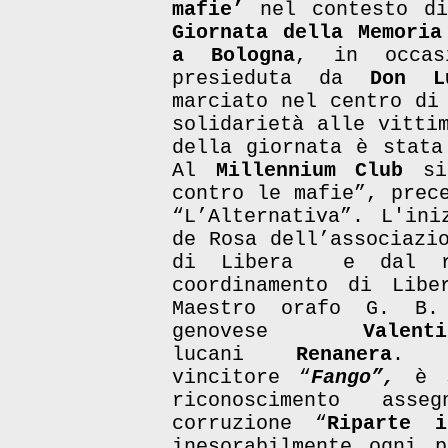
mafie’
nel contesto di
Giornata della Memoria
a Bologna
, in occa
presieduta da
Don L
marciato nel centro di
solidarietà alle vitti
della giornata è stata
Al
Millennium Club
si 
contro le mafie”, prec
“L’Alternativa”. L'ini
de Rosa dell’associazi
di Libera e dal ref
coordinamento di Libe
Maestro orafo G. B.
genovese
Valen
lucani
Renanera
. V
vincitore “
Fango”,
è s
riconoscimento ass
corruzione “
Riparte i
inesorabilmente ogni p