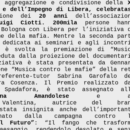
 aggregazione e condivisione della
 e dell’Impegno di Libera, celebrata
sione dei
20 anni
dell’associazio
uigi Ciotti. 200mila
persone han
 Bologna con Libera per l’iniziativa 
me della mafia. Mentre la seconda par
 dedicata ai seminari e agli incontr
è svolta la premiazione di “Musi
eduta dalla proiezione del documentar
ziativa è stata presentata da Genna
one “Musica contro le mafie” della re
erente-tutor Sabrina Garofalo d
ra Cosenza. Il Premio realizzato d
 Spadafora, è stato assegnato al
tina Amandolese
e a
alentina, autrice del bran
tata insignita anche dell’i
mportan
egnato dalla campagna contro 
l Futuro”
: “Il fango che trasfor
aesaggio, rendendolo desolato e sen