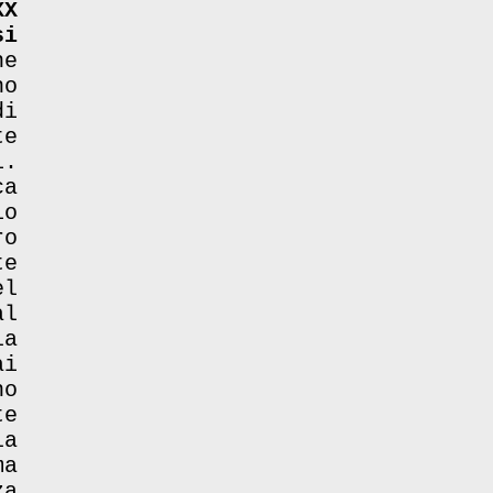
XX
si
ne
no
di
te
i.
ca
io
ro
te
el
al
la
i
o
te
la
ma
za