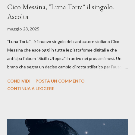
Cico Messina, "Luna Torta" il singolo.
Ascolta
maggio 23, 2025
“Luna Torta” , è il nuovo singolo del cantautore siciliano Cico
Messina che esce oggi in tutte le piattaforme digitali e che
anticipa l’album “Sicilia Utopica” in arrivo nei prossimi mesi. Un
brano che segna un deciso cambio di rotta stilistico per l’autore
siciliano: un groove sospeso tra jazz, funk e canzone d’autore, un
CONDIVIDI
POSTA UN COMMENTO
testo ibrido tra italiano e siciliano, e un’urgenza espressiva che
CONTINUA A LEGGERE
riflette il peso del presente. ASCOLTA IL BRANO SU SPOTIFY
ASCOLTA IL BRANO SU TUTTE LE PIATTAFORME DIGITALI
Il testo di Luna Torta nasce in un momento di blocco creativo, in
un tempo segnato da guerre, disorientamento e tensioni globali.
La canzone racconta la difficoltà di creare, e perfino di esistere,
sotto il peso della realtà. Ma lo fa cercando una via d’uscita, una