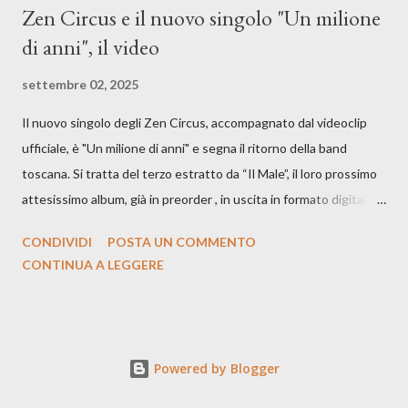
Zen Circus e il nuovo singolo "Un milione
di anni", il video
settembre 02, 2025
Il nuovo singolo degli Zen Circus, accompagnato dal videoclip
ufficiale, è "Un milione di anni" e segna il ritorno della band
toscana. Si tratta del terzo estratto da “Il Male”, il loro prossimo
attesissimo album, già in preorder , in uscita in formato digitale il
25 settembre e formato fisico il 26 settembre, per Carosello
CONDIVIDI
POSTA UN COMMENTO
Records. GUARDA IL VIDEO: CREDITI Produced by A71
CONTINUA A LEGGERE
Studios Directed by Asia J. Lanni x Mòndeis Co-Director:
Francesca Bani DOP: Sergio Bagnoli Camera Op: Francesco
Mancusi Edit: Asia J. Lanni Color: Sergio Bagnoli Thanks to
Boris Pimenov, Sartoria Caronte Photos by: Caroline Tideman,
Powered by Blogger
Alice Pedroletti, Ilaria Magliocchetti Lombi, Maria Radicchi,
Annapaola Martin ecc. “Cosa potrebbero capire di noi gli