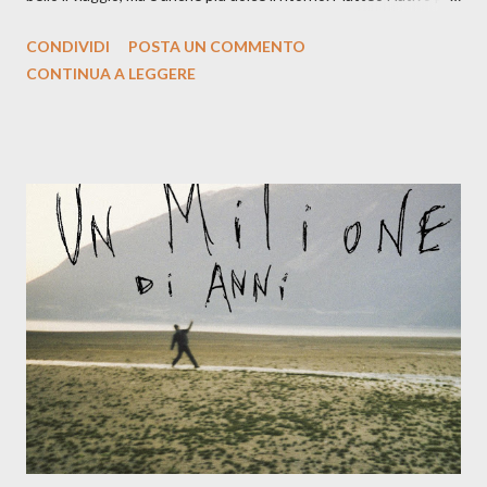
la prima si cimenta con un album di inediti e ci arriva ad un'età
CONDIVIDI
POSTA UN COMMENTO
indubbiamente matura e consapevole oltre che con ottimi
CONTINUA A LEGGERE
compagni di avventura: Francesco Moneti (violino), Bob
Mangione (armonica), Michele Mingrone (chitarra), Lele Fontana
(piano e hammond), Elisa Barducci e Claudia Moretti (cori) e con
l'apporto e la voce della cantautrice Silvia Conti. Perdersi.
Dicevamo. Ed è da qui che il nostro inizia questo concept
musicale, con " Che ora è" , raccontando la separazione dalla
moglie, del senso di sconfitta e del caldo afoso che opprime,
giusta condizione di sopraffazione: "Non so che ora è, che giorno
è, di questa estate che...". E' raro fare uscire come singolo una
cover, ma...