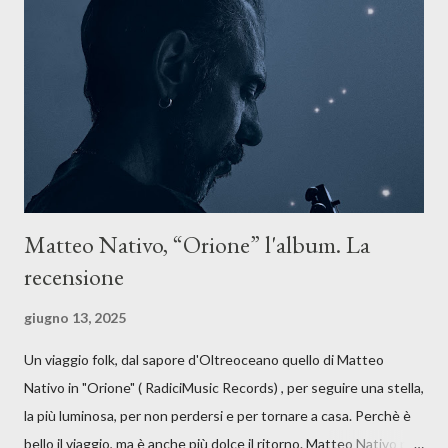
forma di assoluzione, nel vivere e nel suonare, nel trovare respiro
anche quando l’aria sembra farsi più densa. Il brano è anche una
dichiarazione d’intenti: Cico Messina apre il suo nuovo percorso
artistico con una composizi...
Matteo Nativo, “Orione” l'album. La
recensione
giugno 13, 2025
Un viaggio folk, dal sapore d'Oltreoceano quello di Matteo
Nativo in "Orione" ( RadiciMusic Records) , per seguire una stella,
la più luminosa, per non perdersi e per tornare a casa. Perchè è
bello il viaggio, ma è anche più dolce il ritorno. Matteo Nativo per