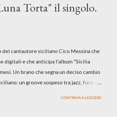
una Torta" il singolo.
lo del cantautore siciliano Cico Messina che
e digitali e che anticipa l’album “Sicilia
i mesi. Un brano che segna un deciso cambio
siciliano: un groove sospeso tra jazz, funk e
o tra italiano e siciliano, e un’urgenza
CONTINUA A LEGGERE
so del presente. ASCOLTA IL BRANO SU
SU TUTTE LE PIATTAFORME DIGITALI Il