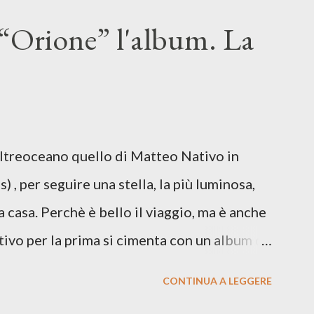
n momento di blocco creativo, in un tempo
“Orione” l'album. La
ento e tensioni globali. La canzone
 e perfino di esistere, sotto il peso della
ia d’uscita, una forma di assoluzione, nel
re respiro anche quando l’aria sembra farsi
Oltreoceano quello di Matteo Nativo in
 dichiarazione d’intenti: Cico Messina apre
 , per seguire una stella, la più luminosa,
 con una composizi...
a casa. Perchè è bello il viaggio, ma è anche
tivo per la prima si cimenta con un album di
indubbiamente matura e consapevole oltre che
CONTINUA A LEGGERE
ra: Francesco Moneti (violino), Bob