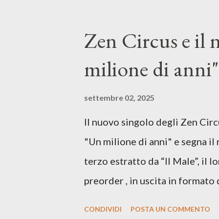
Mangione (armonica), Michele M
hammond), Elisa Barducci e Clau
Zen Circus e il
voce della cantautrice Silvia C
milione di anni",
nostro inizia questo concept mu
separazione dalla moglie, del s
settembre 02, 2025
opprime, giusta condizione di 
Il nuovo singolo degli Zen Circ
giorno è, di questa estate che..
"Un milione di anni" e segna il 
cover, ma...
terzo estratto da “Il Male”, il 
preorder , in uscita in formato 
26 settembre, per Carosello 
CONDIVIDI
POSTA UN COMMENTO