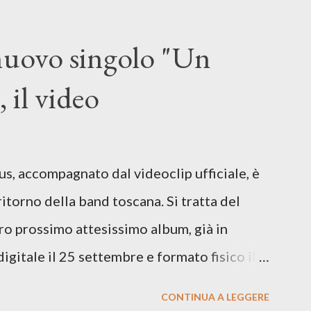
ingrone (chitarra), Lele Fontana (piano e
dia Moretti (cori) e con l'apporto e la
 nuovo singolo "Un
onti. Perdersi. Dicevamo. Ed è da qui che il
 il video
sicale, con " Che ora è" , raccontando la
enso di sconfitta e del caldo afoso che
sopraffazione: "Non so che ora è, che
us, accompagnato dal videoclip ufficiale, è
.". E' raro fare uscire come singolo una
ritorno della band toscana. Si tratta del
loro prossimo attesissimo album, già in
digitale il 25 settembre e formato fisico il
Records. GUARDA IL VIDEO: CREDITI
CONTINUA A LEGGERE