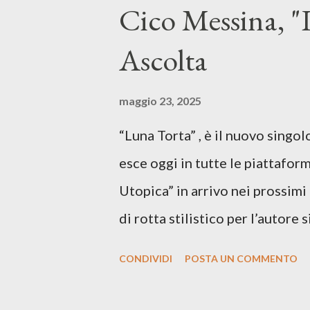
Cico Messina, "L
Ascolta
maggio 23, 2025
“Luna Torta” , è il nuovo singo
esce oggi in tutte le piattaform
Utopica” in arrivo nei prossim
di rotta stilistico per l’autore 
canzone d’autore, un testo ibrid
CONDIVIDI
POSTA UN COMMENTO
espressiva che riflette il pe
SPOTIFY ASCOLTA IL BRANO 