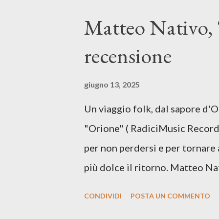
testo di Luna Torta nasce in u
Matteo Nativo, 
segnato da guerre, disorientam
recensione
racconta la difficoltà di creare,
realtà. Ma lo fa cercando una v
giugno 13, 2025
vivere e nel suonare, nel trova
Un viaggio folk, dal sapore d'
più densa. Il brano è anche una
"Orione" ( RadiciMusic Records)
il suo nuovo percorso artistico
per non perdersi e per tornare 
più dolce il ritorno. Matteo Na
inediti e ci arriva ad un'età 
CONDIVIDI
POSTA UN COMMENTO
con ottimi compagni di avventu