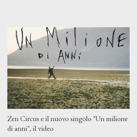
Mangione (armonica), Michele Mingrone (chitarra), Lele Fontana
(piano e hammond), Elisa Barducci e Claudia Moretti (cori) e con
l'apporto e la voce della cantautrice Silvia Conti. Perdersi.
Dicevamo. Ed è da qui che il nostro inizia questo concept
musicale, con " Che ora è" , raccontando la separazione dalla
moglie, del senso di sconfitta e del caldo afoso che opprime,
giusta condizione di sopraffazione: "Non so che ora è, che giorno
è, di questa estate che...". E' raro fare uscire come singolo una
cover, ma...
Zen Circus e il nuovo singolo "Un milione
di anni", il video