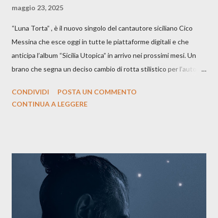
maggio 23, 2025
“Luna Torta” , è il nuovo singolo del cantautore siciliano Cico
Messina che esce oggi in tutte le piattaforme digitali e che
anticipa l’album “Sicilia Utopica” in arrivo nei prossimi mesi. Un
brano che segna un deciso cambio di rotta stilistico per l’autore
siciliano: un groove sospeso tra jazz, funk e canzone d’autore, un
CONDIVIDI
POSTA UN COMMENTO
testo ibrido tra italiano e siciliano, e un’urgenza espressiva che
CONTINUA A LEGGERE
riflette il peso del presente. ASCOLTA IL BRANO SU SPOTIFY
ASCOLTA IL BRANO SU TUTTE LE PIATTAFORME DIGITALI
Il testo di Luna Torta nasce in un momento di blocco creativo, in
un tempo segnato da guerre, disorientamento e tensioni globali.
La canzone racconta la difficoltà di creare, e perfino di esistere,
sotto il peso della realtà. Ma lo fa cercando una via d’uscita, una
forma di assoluzione, nel vivere e nel suonare, nel trovare respiro
anche quando l’aria sembra farsi più densa. Il brano è anche una