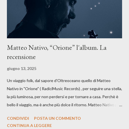
dichiarazione d’intenti: Cico Messina apre il suo nuovo percorso
artistico con una composizi...
Matteo Nativo, “Orione” l'album. La
recensione
giugno 13, 2025
Un viaggio folk, dal sapore d'Oltreoceano quello di Matteo
Nativo in "Orione" ( RadiciMusic Records) , per seguire una stella,
la più luminosa, per non perdersi e per tornare a casa. Perchè è
bello il viaggio, ma è anche più dolce il ritorno. Matteo Nativo per
la prima si cimenta con un album di inediti e ci arriva ad un'età
CONDIVIDI
POSTA UN COMMENTO
indubbiamente matura e consapevole oltre che con ottimi
CONTINUA A LEGGERE
compagni di avventura: Francesco Moneti (violino), Bob