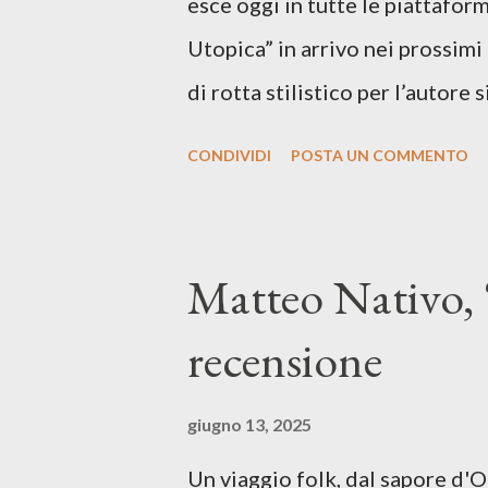
esce oggi in tutte le piattaform
Utopica” in arrivo nei prossim
di rotta stilistico per l’autore 
canzone d’autore, un testo ibrid
CONDIVIDI
POSTA UN COMMENTO
espressiva che riflette il pe
SPOTIFY ASCOLTA IL BRANO 
testo di Luna Torta nasce in u
Matteo Nativo, 
segnato da guerre, disorientam
recensione
racconta la difficoltà di creare,
realtà. Ma lo fa cercando una v
giugno 13, 2025
vivere e nel suonare, nel trova
Un viaggio folk, dal sapore d'
più densa. Il brano è anche una