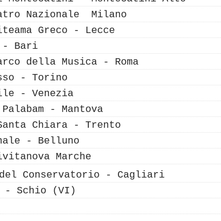
atro Nazionale Milano
teama Greco - Lecce
 - Bari
arco della Musica - Roma
sso - Torino
ile - Venezia
o Palabam -
Mantova
Santa Chiara - Trento
unale -
Belluno
ivitanova Marche
del Conservatorio - C
agliari
 - Schio (VI)