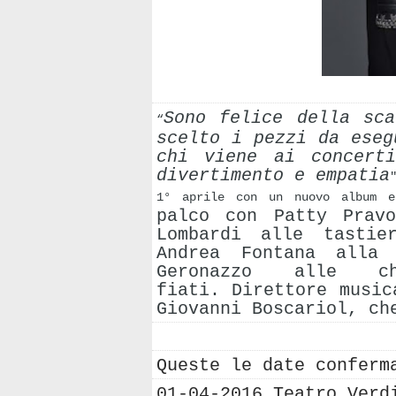
Sono felice della sca
“
scelto i pezzi da eseg
chi viene ai concert
divertimento e empatia
1° aprile con un nuovo album e
palco con Patty Prav
Lombardi alle tastie
Andrea Fontana alla 
Geronazzo alle ch
fiati.
Direttore music
Giovanni Boscariol, ch
Queste le date conferm
01-04-2016 Teatro Ver