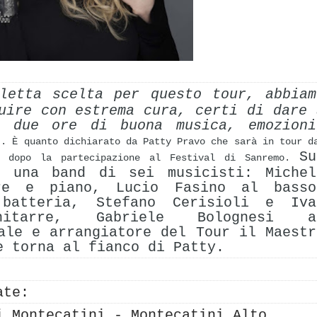
letta scelta per questo tour, abbiam
uire con estrema cura, certi di dare 
i due ore di buona musica, emozioni
". È quanto dichiarato da Patty Pravo che sarà in tour d
Su
 dopo la partecipazione al Festival di Sanremo.
o una band di sei musicisti: Michel
re e piano, Lucio Fasino al basso
batteria, Stefano Cerisioli e Iva
itarre, Gabriele Bolognesi a
ale e arrangiatore del Tour il Maestr
e torna al fianco di Patty.
ate:
di Montecatini -
Montecatini Alto