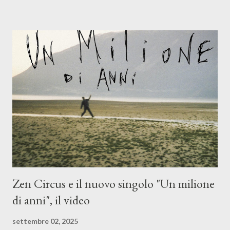
(piano e hammond), Elisa Barducci e Claudia Moretti (cori) e con
l'apporto e la voce della cantautrice Silvia Conti. Perdersi.
Dicevamo. Ed è da qui che il nostro inizia questo concept
musicale, con " Che ora è" , raccontando la separazione dalla
moglie, del senso di sconfitta e del caldo afoso che opprime,
giusta condizione di sopraffazione: "Non so che ora è, che giorno
è, di questa estate che...". E' raro fare uscire come singolo una
cover, ma...
Zen Circus e il nuovo singolo "Un milione
di anni", il video
settembre 02, 2025