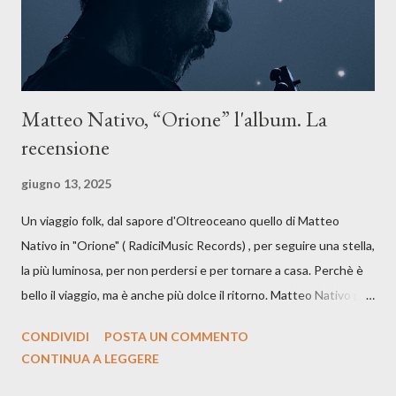
Matteo Nativo, “Orione” l'album. La
recensione
giugno 13, 2025
Un viaggio folk, dal sapore d'Oltreoceano quello di Matteo
Nativo in "Orione" ( RadiciMusic Records) , per seguire una stella,
la più luminosa, per non perdersi e per tornare a casa. Perchè è
bello il viaggio, ma è anche più dolce il ritorno. Matteo Nativo per
la prima si cimenta con un album di inediti e ci arriva ad un'età
CONDIVIDI
POSTA UN COMMENTO
indubbiamente matura e consapevole oltre che con ottimi
CONTINUA A LEGGERE
compagni di avventura: Francesco Moneti (violino), Bob
Mangione (armonica), Michele Mingrone (chitarra), Lele Fontana