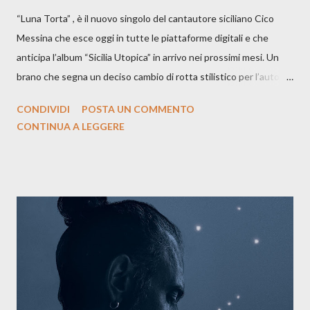
“Luna Torta” , è il nuovo singolo del cantautore siciliano Cico
Messina che esce oggi in tutte le piattaforme digitali e che
anticipa l’album “Sicilia Utopica” in arrivo nei prossimi mesi. Un
brano che segna un deciso cambio di rotta stilistico per l’autore
siciliano: un groove sospeso tra jazz, funk e canzone d’autore, un
CONDIVIDI
POSTA UN COMMENTO
testo ibrido tra italiano e siciliano, e un’urgenza espressiva che
CONTINUA A LEGGERE
riflette il peso del presente. ASCOLTA IL BRANO SU SPOTIFY
ASCOLTA IL BRANO SU TUTTE LE PIATTAFORME DIGITALI
Il testo di Luna Torta nasce in un momento di blocco creativo, in
un tempo segnato da guerre, disorientamento e tensioni globali.
La canzone racconta la difficoltà di creare, e perfino di esistere,
sotto il peso della realtà. Ma lo fa cercando una via d’uscita, una
forma di assoluzione, nel vivere e nel suonare, nel trovare respiro
anche quando l’aria sembra farsi più densa. Il brano è anche una
dichiarazione d’intenti: Cico Messina apre il suo nuovo percorso
artistico con una composizi...