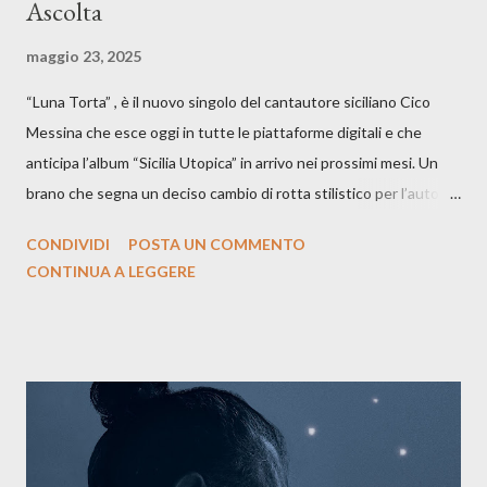
Ascolta
maggio 23, 2025
“Luna Torta” , è il nuovo singolo del cantautore siciliano Cico
Messina che esce oggi in tutte le piattaforme digitali e che
anticipa l’album “Sicilia Utopica” in arrivo nei prossimi mesi. Un
brano che segna un deciso cambio di rotta stilistico per l’autore
siciliano: un groove sospeso tra jazz, funk e canzone d’autore, un
CONDIVIDI
POSTA UN COMMENTO
testo ibrido tra italiano e siciliano, e un’urgenza espressiva che
CONTINUA A LEGGERE
riflette il peso del presente. ASCOLTA IL BRANO SU SPOTIFY
ASCOLTA IL BRANO SU TUTTE LE PIATTAFORME DIGITALI
Il testo di Luna Torta nasce in un momento di blocco creativo, in
un tempo segnato da guerre, disorientamento e tensioni globali.
La canzone racconta la difficoltà di creare, e perfino di esistere,
sotto il peso della realtà. Ma lo fa cercando una via d’uscita, una
forma di assoluzione, nel vivere e nel suonare, nel trovare respiro