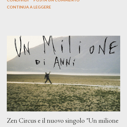
indubbiamente matura e consapevole oltre che con ottimi
CONTINUA A LEGGERE
compagni di avventura: Francesco Moneti (violino), Bob
Mangione (armonica), Michele Mingrone (chitarra), Lele Fontana
(piano e hammond), Elisa Barducci e Claudia Moretti (cori) e con
l'apporto e la voce della cantautrice Silvia Conti. Perdersi.
Dicevamo. Ed è da qui che il nostro inizia questo concept
musicale, con " Che ora è" , raccontando la separazione dalla
moglie, del senso di sconfitta e del caldo afoso che opprime,
giusta condizione di sopraffazione: "Non so che ora è, che giorno
è, di questa estate che...". E' raro fare uscire come singolo una
cover, ma...
Zen Circus e il nuovo singolo "Un milione