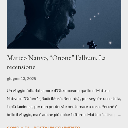
anche quando l’aria sembra farsi più densa. Il brano è anche una
dichiarazione d’intenti: Cico Messina apre il suo nuovo percorso
artistico con una composizi...
Matteo Nativo, “Orione” l'album. La
recensione
giugno 13, 2025
Un viaggio folk, dal sapore d'Oltreoceano quello di Matteo
Nativo in "Orione" ( RadiciMusic Records) , per seguire una stella,
la più luminosa, per non perdersi e per tornare a casa. Perchè è
bello il viaggio, ma è anche più dolce il ritorno. Matteo Nativo per
la prima si cimenta con un album di inediti e ci arriva ad un'età
CONDIVIDI
POSTA UN COMMENTO