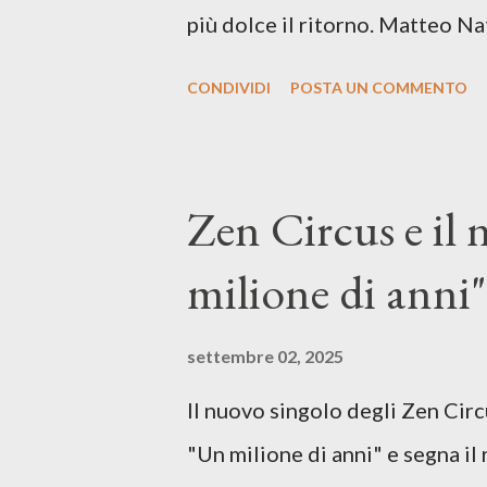
più dolce il ritorno. Matteo Na
inediti e ci arriva ad un'età 
CONDIVIDI
POSTA UN COMMENTO
con ottimi compagni di avventu
Mangione (armonica), Michele M
hammond), Elisa Barducci e Clau
Zen Circus e il
voce della cantautrice Silvia C
milione di anni",
nostro inizia questo concept mu
separazione dalla moglie, del s
settembre 02, 2025
opprime, giusta condizione di 
Il nuovo singolo degli Zen Circ
giorno è, di questa estate che..
"Un milione di anni" e segna il 
cover, ma...