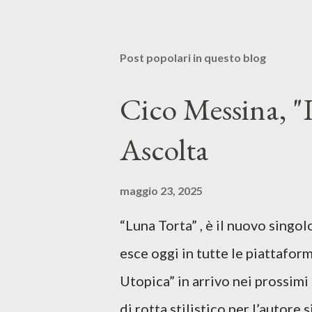
Post popolari in questo blog
Cico Messina, "L
Ascolta
maggio 23, 2025
“Luna Torta” , è il nuovo singo
esce oggi in tutte le piattaform
Utopica” in arrivo nei prossim
di rotta stilistico per l’autore 