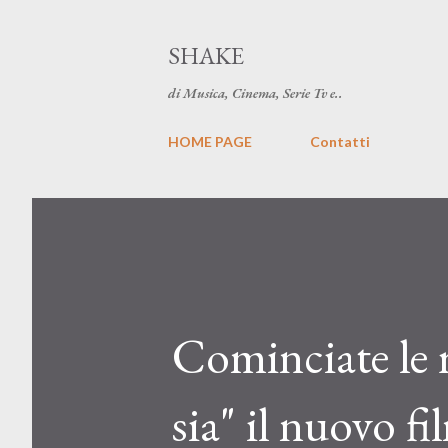
SHAKE
di Musica, Cinema, Serie Tv e..
HOME PAGE
Contatti
Cominciate le r
sia" il nuovo f