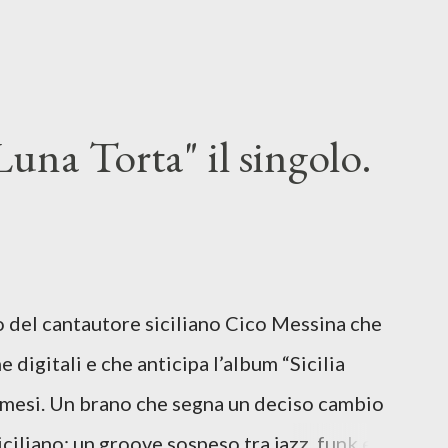
una Torta" il singolo.
lo del cantautore siciliano Cico Messina che
e digitali e che anticipa l’album “Sicilia
i mesi. Un brano che segna un deciso cambio
siciliano: un groove sospeso tra jazz, funk e