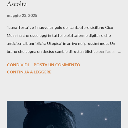
Ascolta
maggio 23, 2025
“Luna Torta” , è il nuovo singolo del cantautore siciliano Cico
Messina che esce oggi in tutte le piattaforme digitali e che
anticipa l’album “Sicilia Utopica” in arrivo nei prossimi mesi. Un
brano che segna un deciso cambio di rotta stilistico per l’autore
siciliano: un groove sospeso tra jazz, funk e canzone d’autore, un
CONDIVIDI
POSTA UN COMMENTO
testo ibrido tra italiano e siciliano, e un’urgenza espressiva che
CONTINUA A LEGGERE
riflette il peso del presente. ASCOLTA IL BRANO SU SPOTIFY
ASCOLTA IL BRANO SU TUTTE LE PIATTAFORME DIGITALI
Il testo di Luna Torta nasce in un momento di blocco creativo, in
un tempo segnato da guerre, disorientamento e tensioni globali.
La canzone racconta la difficoltà di creare, e perfino di esistere,
sotto il peso della realtà. Ma lo fa cercando una via d’uscita, una
forma di assoluzione, nel vivere e nel suonare, nel trovare respiro