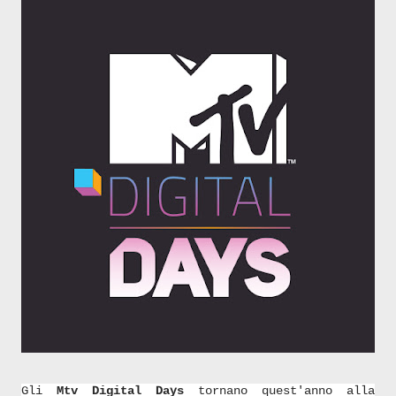
Gli
Mtv Digital Days
tornano quest'anno alla