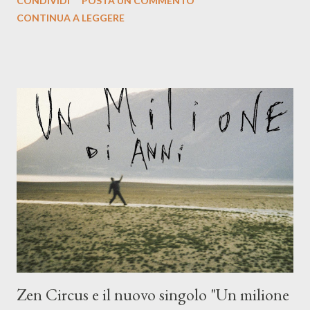
CONDIVIDI
POSTA UN COMMENTO
indubbiamente matura e consapevole oltre che con ottimi
CONTINUA A LEGGERE
compagni di avventura: Francesco Moneti (violino), Bob
Mangione (armonica), Michele Mingrone (chitarra), Lele Fontana
(piano e hammond), Elisa Barducci e Claudia Moretti (cori) e con
l'apporto e la voce della cantautrice Silvia Conti. Perdersi.
Dicevamo. Ed è da qui che il nostro inizia questo concept
musicale, con " Che ora è" , raccontando la separazione dalla
moglie, del senso di sconfitta e del caldo afoso che opprime,
giusta condizione di sopraffazione: "Non so che ora è, che giorno
è, di questa estate che...". E' raro fare uscire come singolo una
cover, ma...
Zen Circus e il nuovo singolo "Un milione