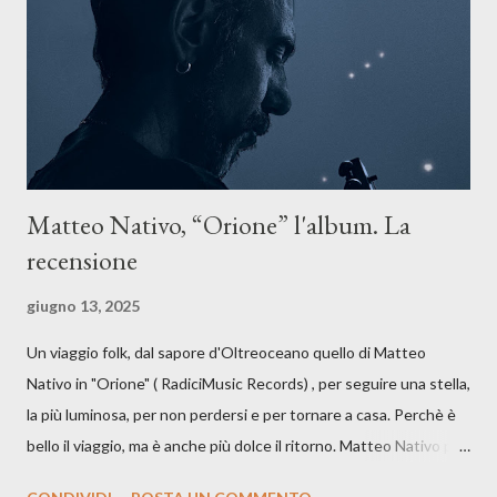
anche quando l’aria sembra farsi più densa. Il brano è anche una
dichiarazione d’intenti: Cico Messina apre il suo nuovo percorso
artistico con una composizi...
Matteo Nativo, “Orione” l'album. La
recensione
giugno 13, 2025
Un viaggio folk, dal sapore d'Oltreoceano quello di Matteo
Nativo in "Orione" ( RadiciMusic Records) , per seguire una stella,
la più luminosa, per non perdersi e per tornare a casa. Perchè è
bello il viaggio, ma è anche più dolce il ritorno. Matteo Nativo per
la prima si cimenta con un album di inediti e ci arriva ad un'età