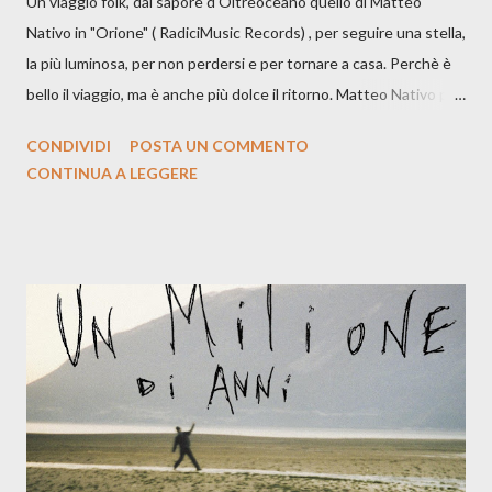
Un viaggio folk, dal sapore d'Oltreoceano quello di Matteo
Nativo in "Orione" ( RadiciMusic Records) , per seguire una stella,
la più luminosa, per non perdersi e per tornare a casa. Perchè è
bello il viaggio, ma è anche più dolce il ritorno. Matteo Nativo per
la prima si cimenta con un album di inediti e ci arriva ad un'età
CONDIVIDI
POSTA UN COMMENTO
indubbiamente matura e consapevole oltre che con ottimi
CONTINUA A LEGGERE
compagni di avventura: Francesco Moneti (violino), Bob
Mangione (armonica), Michele Mingrone (chitarra), Lele Fontana
(piano e hammond), Elisa Barducci e Claudia Moretti (cori) e con
l'apporto e la voce della cantautrice Silvia Conti. Perdersi.
Dicevamo. Ed è da qui che il nostro inizia questo concept
musicale, con " Che ora è" , raccontando la separazione dalla
moglie, del senso di sconfitta e del caldo afoso che opprime,
giusta condizione di sopraffazione: "Non so che ora è, che giorno
è, di questa estate che...". E' raro fare uscire come singolo una
cover, ma...