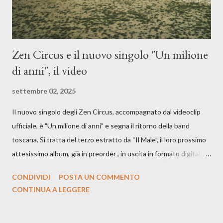
Zen Circus e il nuovo singolo "Un milione
di anni", il video
settembre 02, 2025
Il nuovo singolo degli Zen Circus, accompagnato dal videoclip
ufficiale, è "Un milione di anni" e segna il ritorno della band
toscana. Si tratta del terzo estratto da “Il Male”, il loro prossimo
attesissimo album, già in preorder , in uscita in formato digitale il
25 settembre e formato fisico il 26 settembre, per Carosello
CONDIVIDI
POSTA UN COMMENTO
Records. GUARDA IL VIDEO: CREDITI Produced by A71
CONTINUA A LEGGERE
Studios Directed by Asia J. Lanni x Mòndeis Co-Director:
Francesca Bani DOP: Sergio Bagnoli Camera Op: Francesco