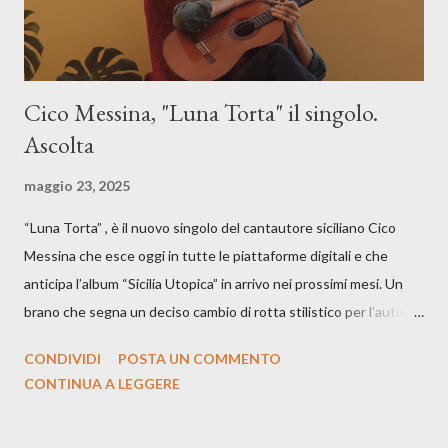
Cico Messina, "Luna Torta" il singolo.
Ascolta
maggio 23, 2025
“Luna Torta” , è il nuovo singolo del cantautore siciliano Cico
Messina che esce oggi in tutte le piattaforme digitali e che
anticipa l’album “Sicilia Utopica” in arrivo nei prossimi mesi. Un
brano che segna un deciso cambio di rotta stilistico per l’autore
siciliano: un groove sospeso tra jazz, funk e canzone d’autore, un
CONDIVIDI
POSTA UN COMMENTO
testo ibrido tra italiano e siciliano, e un’urgenza espressiva che
CONTINUA A LEGGERE
riflette il peso del presente. ASCOLTA IL BRANO SU SPOTIFY
ASCOLTA IL BRANO SU TUTTE LE PIATTAFORME DIGITALI