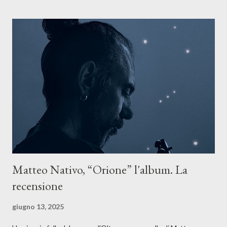
Il testo di Luna Torta nasce in un momento di blocco creativo, in
un tempo segnato da guerre, disorientamento e tensioni globali.
La canzone racconta la difficoltà di creare, e perfino di esistere,
sotto il peso della realtà. Ma lo fa cercando una via d’uscita, una
forma di assoluzione, nel vivere e nel suonare, nel trovare respiro
anche quando l’aria sembra farsi più densa. Il brano è anche una
dichiarazione d’intenti: Cico Messina apre il suo nuovo percorso
artistico con una composizi...
Matteo Nativo, “Orione” l'album. La
recensione
giugno 13, 2025