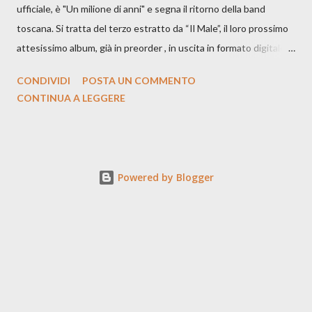
ufficiale, è "Un milione di anni" e segna il ritorno della band
toscana. Si tratta del terzo estratto da “Il Male”, il loro prossimo
attesissimo album, già in preorder , in uscita in formato digitale il
25 settembre e formato fisico il 26 settembre, per Carosello
CONDIVIDI
POSTA UN COMMENTO
Records. GUARDA IL VIDEO: CREDITI Produced by A71
CONTINUA A LEGGERE
Studios Directed by Asia J. Lanni x Mòndeis Co-Director:
Francesca Bani DOP: Sergio Bagnoli Camera Op: Francesco
Mancusi Edit: Asia J. Lanni Color: Sergio Bagnoli Thanks to
Boris Pimenov, Sartoria Caronte Photos by: Caroline Tideman,
Powered by Blogger
Alice Pedroletti, Ilaria Magliocchetti Lombi, Maria Radicchi,
Annapaola Martin ecc. “Cosa potrebbero capire di noi gli
archeologi di un futuro lontanissimo, scavando fino a trovare i
nostri resti? Fra un milione di anni l’essere umano proverà ancora
dolore? Esisteremo ancora? Sarà finita l’epoca manicheista del
Bene contro il Male? Di que...