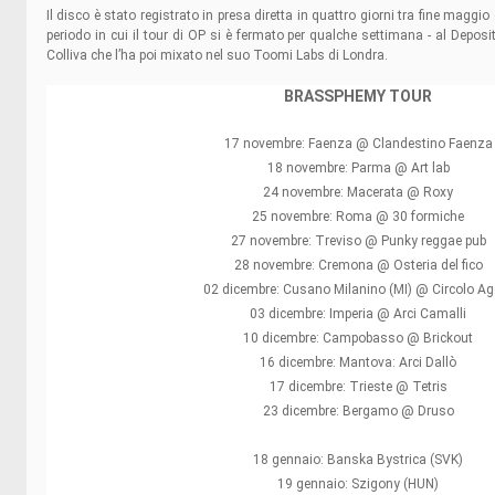
Il disco è stato registrato in presa diretta in quattro giorni tra fine maggi
periodo in cui il tour di OP si è fermato per qualche settimana - al Depo
Colliva che l’ha poi mixato nel suo Toomi Labs di Londra.
BRASSPHEMY TOUR
17 novembre: Faenza @ Clandestino Faenza
18 novembre: Parma @ Art lab
24 novembre: Macerata @ Roxy
25 novembre: Roma @ 30 formiche
27 novembre: Treviso @ Punky reggae pub
28 novembre: Cremona @ Osteria del fico
02 dicembre: Cusano Milanino (MI) @ Circolo Ag
03 dicembre: Imperia @ Arci Camalli
10 dicembre: Campobasso @ Brickout
16 dicembre: Mantova: Arci Dallò
17 dicembre: Trieste @ Tetris
23 dicembre: Bergamo @ Druso
18 gennaio: Banska Bystrica (SVK)
19 gennaio: Szigony (HUN)