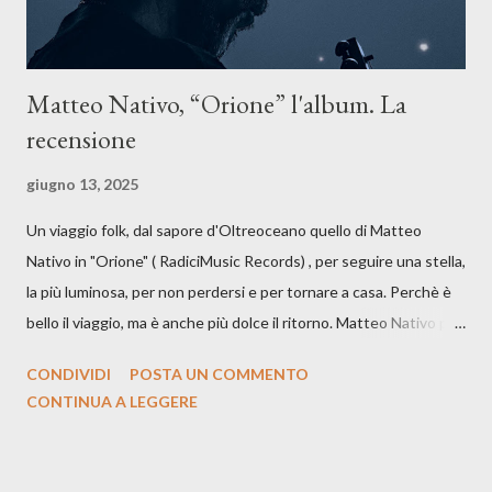
Matteo Nativo, “Orione” l'album. La
recensione
giugno 13, 2025
Un viaggio folk, dal sapore d'Oltreoceano quello di Matteo
Nativo in "Orione" ( RadiciMusic Records) , per seguire una stella,
la più luminosa, per non perdersi e per tornare a casa. Perchè è
bello il viaggio, ma è anche più dolce il ritorno. Matteo Nativo per
la prima si cimenta con un album di inediti e ci arriva ad un'età
CONDIVIDI
POSTA UN COMMENTO
indubbiamente matura e consapevole oltre che con ottimi
CONTINUA A LEGGERE
compagni di avventura: Francesco Moneti (violino), Bob
Mangione (armonica), Michele Mingrone (chitarra), Lele Fontana
(piano e hammond), Elisa Barducci e Claudia Moretti (cori) e con