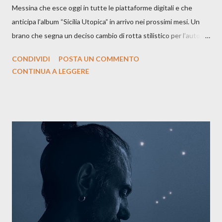
Messina che esce oggi in tutte le piattaforme digitali e che
anticipa l’album “Sicilia Utopica” in arrivo nei prossimi mesi. Un
brano che segna un deciso cambio di rotta stilistico per l’autore
siciliano: un groove sospeso tra jazz, funk e canzone d’autore, un
CONDIVIDI
POSTA UN COMMENTO
testo ibrido tra italiano e siciliano, e un’urgenza espressiva che
CONTINUA A LEGGERE
riflette il peso del presente. ASCOLTA IL BRANO SU SPOTIFY
ASCOLTA IL BRANO SU TUTTE LE PIATTAFORME DIGITALI
Il testo di Luna Torta nasce in un momento di blocco creativo, in
un tempo segnato da guerre, disorientamento e tensioni globali.
La canzone racconta la difficoltà di creare, e perfino di esistere,
sotto il peso della realtà. Ma lo fa cercando una via d’uscita, una
forma di assoluzione, nel vivere e nel suonare, nel trovare respiro
anche quando l’aria sembra farsi più densa. Il brano è anche una
dichiarazione d’intenti: Cico Messina apre il suo nuovo percorso
artistico con una composizi...