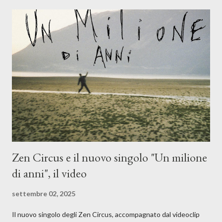
l'apporto e la voce della cantautrice Silvia Conti. Perdersi.
Dicevamo. Ed è da qui che il nostro inizia questo concept
musicale, con " Che ora è" , raccontando la separazione dalla
moglie, del senso di sconfitta e del caldo afoso che opprime,
giusta condizione di sopraffazione: "Non so che ora è, che giorno
è, di questa estate che...". E' raro fare uscire come singolo una
cover, ma...
Zen Circus e il nuovo singolo "Un milione
di anni", il video
settembre 02, 2025
Il nuovo singolo degli Zen Circus, accompagnato dal videoclip