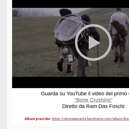
Guarda su YouTube il video del primo 
"Bone Crushing"
Diretto da Ram Das Foschi
Album preorder:
https://ottonepesant
e.bandcamp.com/album/
bra