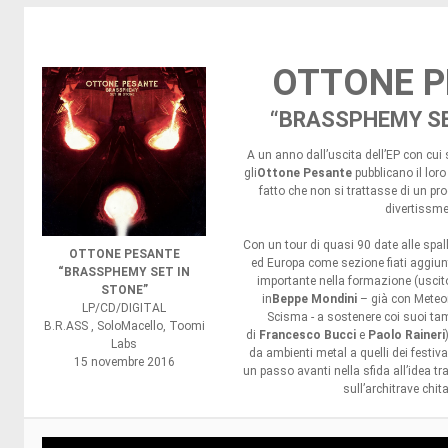
OTTONE P
“BRASSPHEMY SE
A un anno dall’uscita dell’EP con cui si sono presentati al mondo,
gli
Ottone Pesante
pubblicano il lor
fatto che non si trattasse di un p
divertissme
Con un tour di quasi 90 date alle spalle 
OTTONE PESANTE
ed Europa come sezione fiati aggiun
“BRASSPHEMY SET IN
importante nella formazione (uscit
STONE”
in
Beppe Mondini
– già con Meteo
LP/CD/DIGITAL
Scisma - a sostenere coi suoi tamb
B.R.ASS , SoloMacello, Toomi
di
Francesco Bucci
e
Paolo Raineri
Labs
da ambienti metal a quelli dei festiva
15 novembre 2016
un passo avanti nella sfida all’idea t
sull’architrave chit