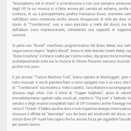
“Brassphemy set in stone” è un’evoluzione e non una semplice estensio
degli OP, la cui musica si è fatta ancora più serrata ed estrema, anche d
scrittura, di cui è principalmente artefice Francesco Bucci, mantiene s
nell’album sono contenute anche alcune divagazioni di stile per dare res
doom di “Trombstone”, non a caso piazzato a metà del disco) ma la 
dell’album sono impressionanti, richiedendo una capacità di sopport
comune.
Si parte con “Brutal” manifesto programmatico del
Brass Metal,
una selv
segue senza respiro “Nights Blood”, brano in stile Melodic Death Metal, isp
“Bone Crushing” è il brano scelto per il primo video, clip girato tra le montag
archetipicamente virile sia la musica di Ottone Pesante: servono muscoli e
picchia non poco.
E poi ancora “Torture Machine Tool”, brano ispirato ai Meshuggah, gran rif
tutto inusuali: è ora di prendere fiato e come spiegato non è un caso che l
di “Trombstone” sia inserito a metà scaletta: l’ascoltatore è accompagnat
discesa negli inferi. Con il Grind di “Copper Sulphate”, picco di velocit
immediatamente rigettati nella mosh pit, mentre in “Pig Iron” e “Melodic D
serrato e degli incastri inaspettati tipici di OP troviamo anche fraseggi m
verso il Thrash: il fabbro picchia duro e non risparmia energie mentre percuo
chiusura è affidat ad “Apocalips” uno dei brani più strutturati del disco, 
minuti dove OP vuole fare capire che ha ancora forza per aggredire l’ascolt
per questo lavoro.