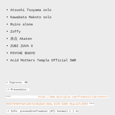
• Atsushi Tsuyama solo
• Kawabata Makoto solo
• Ruins alone
• Zoffy
• 赤点 Akaten
• ZUBI ZUVA X
• PSYCHE BUGYO
• Acid Mothers Temple Official SWR
> Ingresso: 8€
-> Prevendite:
***
https://www.musicglue.com/
freakoutclub/events/
8691f0484fdd7a30/
b138e6e0-0d6a-0135-5d80-46a
ced7c2859
***
-> Info: prevenditefreakout (AT) hotmail (.) it