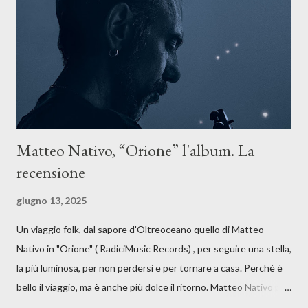
anche quando l’aria sembra farsi più densa. Il brano è anche una
dichiarazione d’intenti: Cico Messina apre il suo nuovo percorso
artistico con una composizi...
Matteo Nativo, “Orione” l'album. La
recensione
giugno 13, 2025
Un viaggio folk, dal sapore d'Oltreoceano quello di Matteo
Nativo in "Orione" ( RadiciMusic Records) , per seguire una stella,
la più luminosa, per non perdersi e per tornare a casa. Perchè è
bello il viaggio, ma è anche più dolce il ritorno. Matteo Nativo per
la prima si cimenta con un album di inediti e ci arriva ad un'età