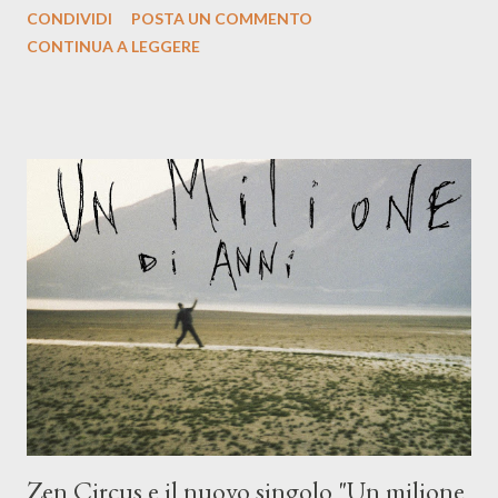
CONDIVIDI
POSTA UN COMMENTO
indubbiamente matura e consapevole oltre che con ottimi
CONTINUA A LEGGERE
compagni di avventura: Francesco Moneti (violino), Bob
Mangione (armonica), Michele Mingrone (chitarra), Lele Fontana
(piano e hammond), Elisa Barducci e Claudia Moretti (cori) e con
l'apporto e la voce della cantautrice Silvia Conti. Perdersi.
Dicevamo. Ed è da qui che il nostro inizia questo concept
musicale, con " Che ora è" , raccontando la separazione dalla
moglie, del senso di sconfitta e del caldo afoso che opprime,
giusta condizione di sopraffazione: "Non so che ora è, che giorno
è, di questa estate che...". E' raro fare uscire come singolo una
cover, ma...
Zen Circus e il nuovo singolo "Un milione