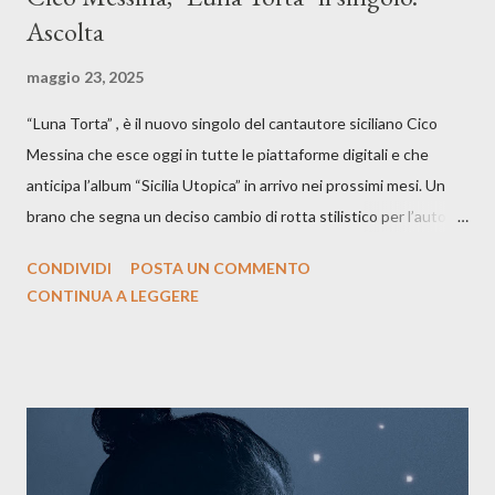
Ascolta
maggio 23, 2025
“Luna Torta” , è il nuovo singolo del cantautore siciliano Cico
Messina che esce oggi in tutte le piattaforme digitali e che
anticipa l’album “Sicilia Utopica” in arrivo nei prossimi mesi. Un
brano che segna un deciso cambio di rotta stilistico per l’autore
siciliano: un groove sospeso tra jazz, funk e canzone d’autore, un
CONDIVIDI
POSTA UN COMMENTO
testo ibrido tra italiano e siciliano, e un’urgenza espressiva che
CONTINUA A LEGGERE
riflette il peso del presente. ASCOLTA IL BRANO SU SPOTIFY
ASCOLTA IL BRANO SU TUTTE LE PIATTAFORME DIGITALI
Il testo di Luna Torta nasce in un momento di blocco creativo, in
un tempo segnato da guerre, disorientamento e tensioni globali.
La canzone racconta la difficoltà di creare, e perfino di esistere,
sotto il peso della realtà. Ma lo fa cercando una via d’uscita, una
forma di assoluzione, nel vivere e nel suonare, nel trovare respiro