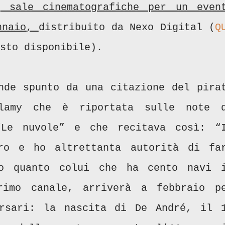
e
sale cinematografiche per un even
ennaio,
distribuito da Nexo Digital (
Q
sto disponibile).
nde spunto da una citazione del pira
llamy che è riportata sulle note 
“Le nuvole” e che recitava così: “
ro e ho altrettanta autorità di fa
ro quanto colui che ha cento navi 
rimo canale, arriverà a febbraio p
ersari: la nascita di De André, il 