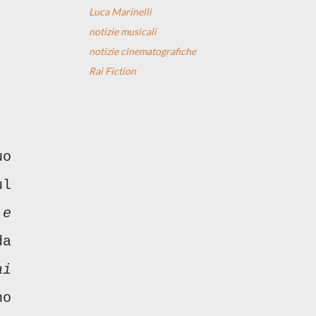
Luca Marinelli
notizie musicali
notizie cinematografiche
Rai Fiction
uo
ul
 e
da
i
no