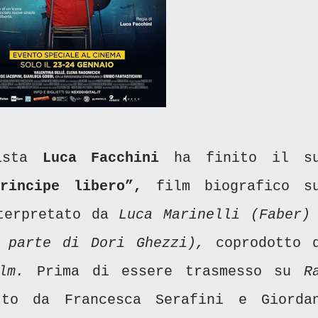
gista
Luca Facchini
ha finito il s
rincipe libero”,
film biografico s
nterpretato da
Luca Marinelli (Faber)
 parte di Dori Ghezzi),
coprodotto 
lm.
Prima di essere trasmesso su
Ra
to da Francesca Serafini e Giorda