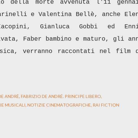
lo della morte avvenuta l'11 genna
arinelli e Valentina Bellè, anche Ele
Iacopini, Gianluca Gobbi ed Enn
ivata, Faber bambino e maturo, gli an
sica, verranno raccontati nel film 
DE ANDRÈ
FABRIZIO DE ANDRÉ. PRINCIPE LIBERO
IE MUSICALI
NOTIZIE CINEMATOGRAFICHE
RAI FICTION