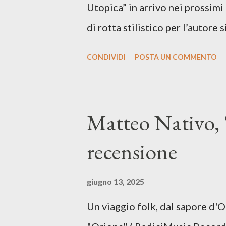
Utopica” in arrivo nei prossim
di rotta stilistico per l’autore 
canzone d’autore, un testo ibrid
CONDIVIDI
POSTA UN COMMENTO
espressiva che riflette il pe
SPOTIFY ASCOLTA IL BRANO 
testo di Luna Torta nasce in u
Matteo Nativo, 
segnato da guerre, disorientam
recensione
racconta la difficoltà di creare,
realtà. Ma lo fa cercando una v
giugno 13, 2025
vivere e nel suonare, nel trova
Un viaggio folk, dal sapore d'
più densa. Il brano è anche una