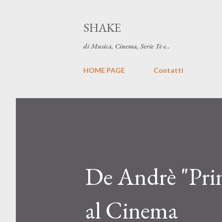
SHAKE
di Musica, Cinema, Serie Tv e..
HOME PAGE
Contatti
De Andrè "Princ
al Cinema