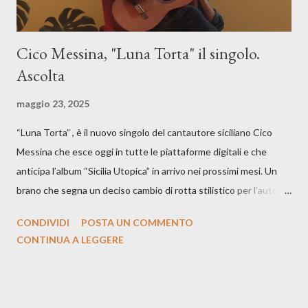
Cico Messina, "Luna Torta" il singolo.
Ascolta
maggio 23, 2025
“Luna Torta” , è il nuovo singolo del cantautore siciliano Cico
Messina che esce oggi in tutte le piattaforme digitali e che
anticipa l’album “Sicilia Utopica” in arrivo nei prossimi mesi. Un
brano che segna un deciso cambio di rotta stilistico per l’autore
siciliano: un groove sospeso tra jazz, funk e canzone d’autore, un
CONDIVIDI
POSTA UN COMMENTO
testo ibrido tra italiano e siciliano, e un’urgenza espressiva che
CONTINUA A LEGGERE
riflette il peso del presente. ASCOLTA IL BRANO SU SPOTIFY
ASCOLTA IL BRANO SU TUTTE LE PIATTAFORME DIGITALI
Il testo di Luna Torta nasce in un momento di blocco creativo, in
un tempo segnato da guerre, disorientamento e tensioni globali.