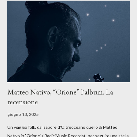
La canzone racconta la difficoltà di creare, e perfino di esistere,
sotto il peso della realtà. Ma lo fa cercando una via d’uscita, una
forma di assoluzione, nel vivere e nel suonare, nel trovare respiro
anche quando l’aria sembra farsi più densa. Il brano è anche una
dichiarazione d’intenti: Cico Messina apre il suo nuovo percorso
artistico con una composizi...
Matteo Nativo, “Orione” l'album. La
recensione
giugno 13, 2025
Un viaggio folk, dal sapore d'Oltreoceano quello di Matteo
Nativo in "Orione" ( RadiciMusic Records) , per seguire una stella,