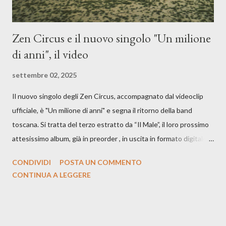
Zen Circus e il nuovo singolo "Un milione
di anni", il video
settembre 02, 2025
Il nuovo singolo degli Zen Circus, accompagnato dal videoclip
ufficiale, è "Un milione di anni" e segna il ritorno della band
toscana. Si tratta del terzo estratto da “Il Male”, il loro prossimo
attesissimo album, già in preorder , in uscita in formato digitale il
25 settembre e formato fisico il 26 settembre, per Carosello
CONDIVIDI
POSTA UN COMMENTO
Records. GUARDA IL VIDEO: CREDITI Produced by A71
CONTINUA A LEGGERE
Studios Directed by Asia J. Lanni x Mòndeis Co-Director:
Francesca Bani DOP: Sergio Bagnoli Camera Op: Francesco
Mancusi Edit: Asia J. Lanni Color: Sergio Bagnoli Thanks to
Boris Pimenov, Sartoria Caronte Photos by: Caroline Tideman,