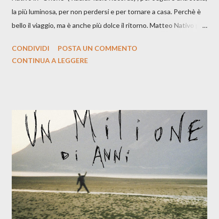
la più luminosa, per non perdersi e per tornare a casa. Perchè è
bello il viaggio, ma è anche più dolce il ritorno. Matteo Nativo per
la prima si cimenta con un album di inediti e ci arriva ad un'età
CONDIVIDI
POSTA UN COMMENTO
indubbiamente matura e consapevole oltre che con ottimi
CONTINUA A LEGGERE
compagni di avventura: Francesco Moneti (violino), Bob
Mangione (armonica), Michele Mingrone (chitarra), Lele Fontana
(piano e hammond), Elisa Barducci e Claudia Moretti (cori) e con
l'apporto e la voce della cantautrice Silvia Conti. Perdersi.
Dicevamo. Ed è da qui che il nostro inizia questo concept
musicale, con " Che ora è" , raccontando la separazione dalla
moglie, del senso di sconfitta e del caldo afoso che opprime,
giusta condizione di sopraffazione: "Non so che ora è, che giorno
è, di questa estate che...". E' raro fare uscire come singolo una
cover, ma...