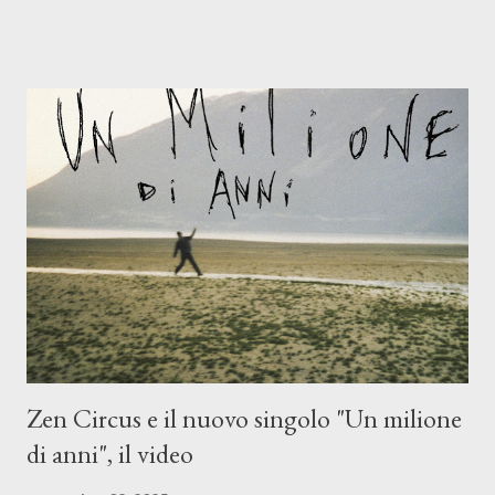
Mangione (armonica), Michele Mingrone (chitarra), Lele Fontana
(piano e hammond), Elisa Barducci e Claudia Moretti (cori) e con
l'apporto e la voce della cantautrice Silvia Conti. Perdersi.
Dicevamo. Ed è da qui che il nostro inizia questo concept
musicale, con " Che ora è" , raccontando la separazione dalla
moglie, del senso di sconfitta e del caldo afoso che opprime,
giusta condizione di sopraffazione: "Non so che ora è, che giorno
è, di questa estate che...". E' raro fare uscire come singolo una
cover, ma...
Zen Circus e il nuovo singolo "Un milione
di anni", il video