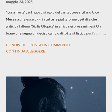
maggio 23, 2025
“Luna Torta” , è il nuovo singolo del cantautore siciliano Cico
Messina che esce oggi in tutte le piattaforme digitali e che
anticipa l’album “Sicilia Utopica” in arrivo nei prossimi mesi. Un
brano che segna un deciso cambio di rotta stilistico per l’autore
siciliano: un groove sospeso tra jazz, funk e canzone d’autore, un
CONDIVIDI
POSTA UN COMMENTO
testo ibrido tra italiano e siciliano, e un’urgenza espressiva che
CONTINUA A LEGGERE
riflette il peso del presente. ASCOLTA IL BRANO SU SPOTIFY
ASCOLTA IL BRANO SU TUTTE LE PIATTAFORME DIGITALI
Il testo di Luna Torta nasce in un momento di blocco creativo, in
un tempo segnato da guerre, disorientamento e tensioni globali.
La canzone racconta la difficoltà di creare, e perfino di esistere,
sotto il peso della realtà. Ma lo fa cercando una via d’uscita, una
forma di assoluzione, nel vivere e nel suonare, nel trovare respiro
anche quando l’aria sembra farsi più densa. Il brano è anche una
dichiarazione d’intenti: Cico Messina apre il suo nuovo percorso