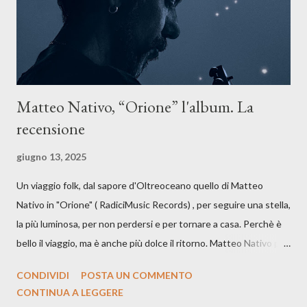
artistico con una composizi...
Matteo Nativo, “Orione” l'album. La
recensione
giugno 13, 2025
Un viaggio folk, dal sapore d'Oltreoceano quello di Matteo
Nativo in "Orione" ( RadiciMusic Records) , per seguire una stella,
la più luminosa, per non perdersi e per tornare a casa. Perchè è
bello il viaggio, ma è anche più dolce il ritorno. Matteo Nativo per
la prima si cimenta con un album di inediti e ci arriva ad un'età
CONDIVIDI
POSTA UN COMMENTO
indubbiamente matura e consapevole oltre che con ottimi
CONTINUA A LEGGERE
compagni di avventura: Francesco Moneti (violino), Bob