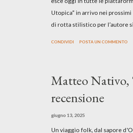
esce oggi in tutte le piattaform
Utopica” in arrivo nei prossim
di rotta stilistico per l’autore 
canzone d’autore, un testo ibrid
CONDIVIDI
POSTA UN COMMENTO
espressiva che riflette il pe
SPOTIFY ASCOLTA IL BRANO 
testo di Luna Torta nasce in u
Matteo Nativo, 
segnato da guerre, disorientam
recensione
racconta la difficoltà di creare,
realtà. Ma lo fa cercando una v
giugno 13, 2025
vivere e nel suonare, nel trova
Un viaggio folk, dal sapore d'
più densa. Il brano è anche una