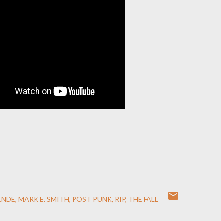
ENDE
MARK E. SMITH
POST PUNK
RIP
THE FALL