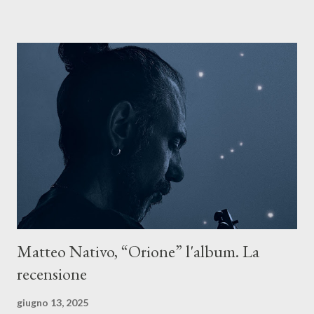
Il testo di Luna Torta nasce in un momento di blocco creativo, in
un tempo segnato da guerre, disorientamento e tensioni globali.
La canzone racconta la difficoltà di creare, e perfino di esistere,
sotto il peso della realtà. Ma lo fa cercando una via d’uscita, una
forma di assoluzione, nel vivere e nel suonare, nel trovare respiro
anche quando l’aria sembra farsi più densa. Il brano è anche una
dichiarazione d’intenti: Cico Messina apre il suo nuovo percorso
artistico con una composizi...
Matteo Nativo, “Orione” l'album. La
recensione
giugno 13, 2025