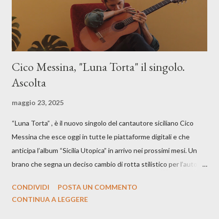
Cico Messina, "Luna Torta" il singolo.
Ascolta
maggio 23, 2025
“Luna Torta” , è il nuovo singolo del cantautore siciliano Cico
Messina che esce oggi in tutte le piattaforme digitali e che
anticipa l’album “Sicilia Utopica” in arrivo nei prossimi mesi. Un
brano che segna un deciso cambio di rotta stilistico per l’autore
siciliano: un groove sospeso tra jazz, funk e canzone d’autore, un
CONDIVIDI
POSTA UN COMMENTO
testo ibrido tra italiano e siciliano, e un’urgenza espressiva che
CONTINUA A LEGGERE
riflette il peso del presente. ASCOLTA IL BRANO SU SPOTIFY
ASCOLTA IL BRANO SU TUTTE LE PIATTAFORME DIGITALI