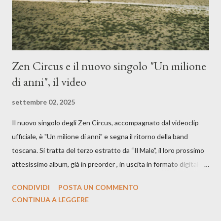
Zen Circus e il nuovo singolo "Un milione
di anni", il video
settembre 02, 2025
Il nuovo singolo degli Zen Circus, accompagnato dal videoclip
ufficiale, è "Un milione di anni" e segna il ritorno della band
toscana. Si tratta del terzo estratto da “Il Male”, il loro prossimo
attesissimo album, già in preorder , in uscita in formato digitale il
25 settembre e formato fisico il 26 settembre, per Carosello
CONDIVIDI
POSTA UN COMMENTO
Records. GUARDA IL VIDEO: CREDITI Produced by A71
CONTINUA A LEGGERE
Studios Directed by Asia J. Lanni x Mòndeis Co-Director:
Francesca Bani DOP: Sergio Bagnoli Camera Op: Francesco