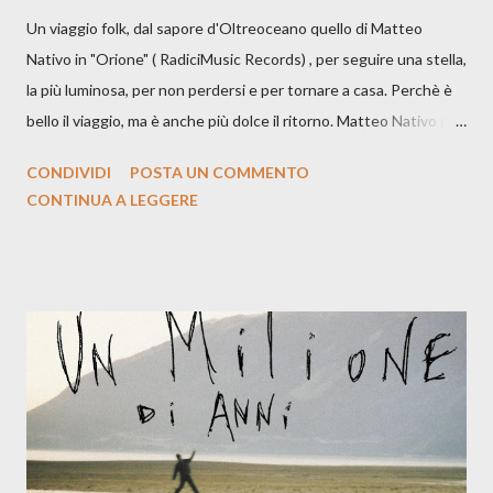
Un viaggio folk, dal sapore d'Oltreoceano quello di Matteo
Nativo in "Orione" ( RadiciMusic Records) , per seguire una stella,
la più luminosa, per non perdersi e per tornare a casa. Perchè è
bello il viaggio, ma è anche più dolce il ritorno. Matteo Nativo per
la prima si cimenta con un album di inediti e ci arriva ad un'età
CONDIVIDI
POSTA UN COMMENTO
indubbiamente matura e consapevole oltre che con ottimi
CONTINUA A LEGGERE
compagni di avventura: Francesco Moneti (violino), Bob
Mangione (armonica), Michele Mingrone (chitarra), Lele Fontana
(piano e hammond), Elisa Barducci e Claudia Moretti (cori) e con
l'apporto e la voce della cantautrice Silvia Conti. Perdersi.
Dicevamo. Ed è da qui che il nostro inizia questo concept
musicale, con " Che ora è" , raccontando la separazione dalla
moglie, del senso di sconfitta e del caldo afoso che opprime,
giusta condizione di sopraffazione: "Non so che ora è, che giorno
è, di questa estate che...". E' raro fare uscire come singolo una
cover, ma...