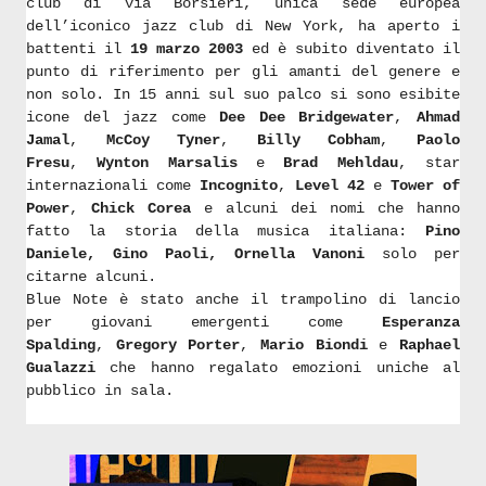
club di via Borsieri, unica sede europea
dell’iconico jazz club di New York, ha aperto i
battenti il
19 marzo 2003
ed è subito diventato il
punto di riferimento per gli amanti del genere e
non solo. In 15 anni sul suo palco si sono esibite
icone del jazz come
Dee Dee Bridgewater
,
Ahmad
Jamal
,
McCoy Tyner
,
Billy Cobham
,
Paolo
Fresu
,
Wynton Marsalis
e
Brad Mehldau
, star
internazionali come
Incognito
,
Level 42
e
Tower of
Power
,
Chick Corea
e alcuni dei nomi che hanno
fatto la storia della musica italiana:
Pino
Daniele, Gino Paoli, Ornella Vanoni
solo per
citarne alcuni.
Blue Note è stato anche il trampolino di lancio
per giovani emergenti come
Esperanza
Spalding
,
Gregory Porter
,
Mario Biondi
e
Raphael
Gualazzi
che hanno regalato emozioni uniche al
pubblico in sala.