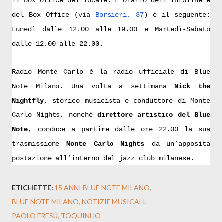
il box office del locale. L’orario dell’infoline e
del Box Office
(
via
Borsieri, 37
) è il seguente:
Lunedì dalle 12.00 alle 19.00 e Martedì-Sabato
dalle 12.00 alle 22.00.
Radio Monte Carlo è la radio ufficiale di Blue
Note Milano. Una volta a settimana
Nick the
Nightfly
, storico musicista e conduttore di Monte
Carlo Nights, nonché
direttore artistico del Blue
Note
, conduce a partire dalle ore 22.00 la sua
trasmissione
Monte Carlo Nights
da un’apposita
postazione all’interno del jazz club milanese.
ETICHETTE:
15 ANNI BLUE NOTE MILANO
BLUE NOTE MILANO
NOTIZIE MUSICALI
PAOLO FRESU
TOQUINHO