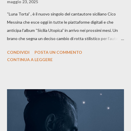
maggio 23, 2025
“Luna Torta” , è il nuovo singolo del cantautore siciliano Cico
Messina che esce oggi in tutte le piattaforme digitali e che
anticipa l’album “Sicilia Utopica” in arrivo nei prossimi mesi. Un
brano che segna un deciso cambio di rotta stilistico per l’autore
siciliano: un groove sospeso tra jazz, funk e canzone d’autore, un
CONDIVIDI
POSTA UN COMMENTO
testo ibrido tra italiano e siciliano, e un’urgenza espressiva che
CONTINUA A LEGGERE
riflette il peso del presente. ASCOLTA IL BRANO SU SPOTIFY
ASCOLTA IL BRANO SU TUTTE LE PIATTAFORME DIGITALI
Il testo di Luna Torta nasce in un momento di blocco creativo, in
un tempo segnato da guerre, disorientamento e tensioni globali.
La canzone racconta la difficoltà di creare, e perfino di esistere,
sotto il peso della realtà. Ma lo fa cercando una via d’uscita, una
forma di assoluzione, nel vivere e nel suonare, nel trovare respiro
anche quando l’aria sembra farsi più densa. Il brano è anche una
dichiarazione d’intenti: Cico Messina apre il suo nuovo percorso