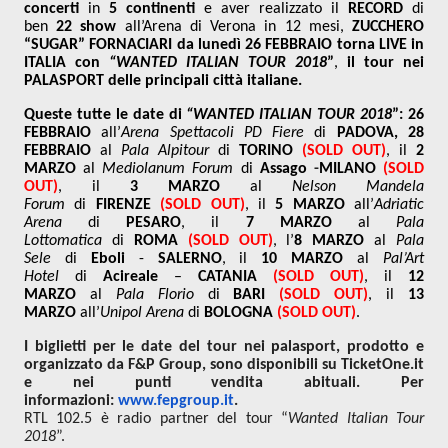
concerti
in
5 continenti
e aver realizzato il
RECORD
di
ben
22 show
all’Arena di Verona in 12 mesi,
ZUCCHERO
“SUGAR” FORNACIARI da lunedì 26 FEBBRAIO torna LIVE in
ITALIA con
“WANTED ITALIAN TOUR 2018
”
,
il tour nei
PALASPORT delle principali città italiane.
Queste tutte le date di
“WANTED ITALIAN TOUR 2018
”:
26
FEBBRAIO
all’
Arena Spettacoli PD Fiere
di
PADOVA, 28
FEBBRAIO
al
Pala Alpitour
di
TORINO
(SOLD OUT)
, il
2
MARZO
al
Mediolanum Forum
di
Assago
-
MILANO
(SOLD
OUT)
, il
3 MARZO
al
Nelson Mandela
Forum
di
FIRENZE
(SOLD OUT)
, il
5 MARZO
all’
Adriatic
Arena
di
PESARO
, il
7 MARZO
al
Pala
Lottomatica
di
ROMA
(SOLD OUT)
, l’
8 MARZO
al
Pala
Sele
di
Eboli
-
SALERNO
, il
10 MARZO
al
Pal’Art
Hotel
di
Acireale
–
CATANIA
(SOLD OUT)
, il
12
MARZO
al
Pala Florio
di
BARI
(SOLD OUT)
, il
13
MARZO
all’
Unipol Arena
di
BOLOGNA
(SOLD OUT)
.
I biglietti per le date del tour nei palasport, prodotto e
organizzato da F&P Group, sono disponibili su TicketOne.it
e nei punti vendita abituali. Per
informazioni:
www.fepgroup.it
.
RTL 102.5 è radio partner del tour “
Wanted Italian Tour
2018
”.