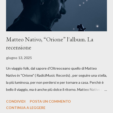
artistico con una composizi...
Matteo Nativo, “Orione” l'album. La
recensione
giugno 13, 2025
Un viaggio folk, dal sapore d'Oltreoceano quello di Matteo
Nativo in "Orione" ( RadiciMusic Records) , per seguire una stella,
la più luminosa, per non perdersi e per tornare a casa. Perchè è
bello il viaggio, ma è anche più dolce il ritorno. Matteo Nativo per
la prima si cimenta con un album di inediti e ci arriva ad un'età
CONDIVIDI
POSTA UN COMMENTO
indubbiamente matura e consapevole oltre che con ottimi
CONTINUA A LEGGERE
compagni di avventura: Francesco Moneti (violino), Bob