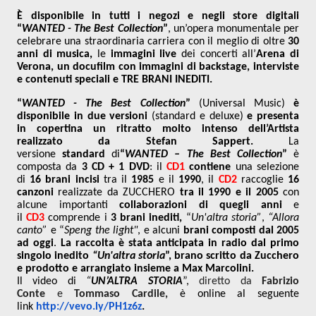
È disponibile in tutti i negozi e negli store digitali
“
WANTED - The Best Collection
”
, un’opera monumentale
per
celebrare una straordinaria carriera con il meglio di oltre
30
anni di musica,
le
immagini live
dei
concerti all’
Arena di
Verona, un docufilm con immagini di backstage, interviste
e contenuti speciali e TRE BRANI INEDITI.
“
WANTED - The Best Collection
”
(Universal Music)
è
disponibile in due versioni
(standard e deluxe)
e
presenta
in copertina un ritratto molto intenso dell’Artista
realizzato da Stefan Sappert.
La
versione
standard
di
“
WANTED – The Best Collection
”
è
composta da
3 CD + 1 DVD
: il
CD1
contiene
una selezione
di
16 brani incisi
tra il
1985
e il
1990
, il
CD2
raccoglie
16
canzoni
realizzate da ZUCCHERO
tra il 1990 e il 2005
con
alcune importanti
collaborazioni di quegli anni
e
il
CD3
comprende i
3 brani inediti,
“
Un'altra storia”
,
“Allora
canto”
e “
Speng the light"
, e alcuni
brani composti dal 2005
ad oggi
.
La raccolta è stata anticipata in radio dal primo
singolo inedito
“Un'altra storia
”, brano scritto da Zucchero
e prodotto e arrangiato insieme a Max Marcolini.
Il video di
“
UN’ALTRA STORIA
”,
diretto da
Fabrizio
Conte
e
Tommaso Cardile,
è online al seguente
link
http://vevo.ly/PH1z6z
.