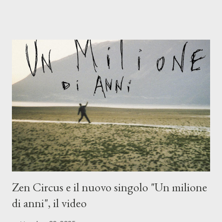
Mangione (armonica), Michele Mingrone (chitarra), Lele Fontana
(piano e hammond), Elisa Barducci e Claudia Moretti (cori) e con
l'apporto e la voce della cantautrice Silvia Conti. Perdersi.
Dicevamo. Ed è da qui che il nostro inizia questo concept
musicale, con " Che ora è" , raccontando la separazione dalla
moglie, del senso di sconfitta e del caldo afoso che opprime,
giusta condizione di sopraffazione: "Non so che ora è, che giorno
è, di questa estate che...". E' raro fare uscire come singolo una
cover, ma...
Zen Circus e il nuovo singolo "Un milione
di anni", il video