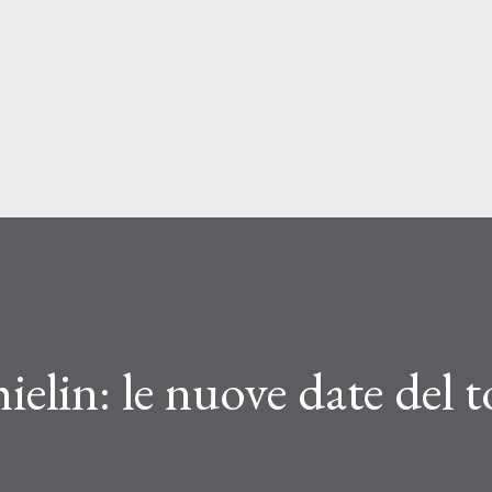
Passa ai contenuti principali
elin: le nuove date del t