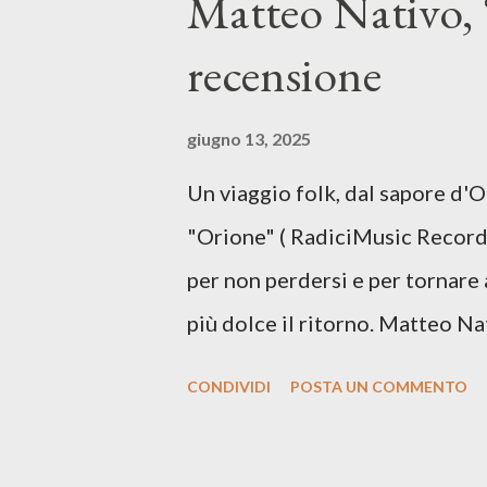
Matteo Nativo, 
segnato da guerre, disorientam
recensione
racconta la difficoltà di creare,
realtà. Ma lo fa cercando una v
giugno 13, 2025
vivere e nel suonare, nel trova
Un viaggio folk, dal sapore d'
più densa. Il brano è anche una
"Orione" ( RadiciMusic Records)
il suo nuovo percorso artistico
per non perdersi e per tornare 
più dolce il ritorno. Matteo Na
inediti e ci arriva ad un'età 
CONDIVIDI
POSTA UN COMMENTO
con ottimi compagni di avventu
Mangione (armonica), Michele M