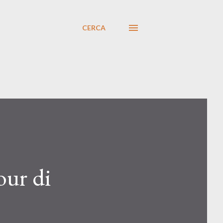
CERCA
our di