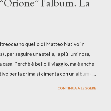
“Orione” l'album. La
ento e tensioni globali. La canzone
 e perfino di esistere, sotto il peso della
ia d’uscita, una forma di assoluzione, nel
re respiro anche quando l’aria sembra farsi
Oltreoceano quello di Matteo Nativo in
 dichiarazione d’intenti: Cico Messina apre
 , per seguire una stella, la più luminosa,
 con una composizi...
a casa. Perchè è bello il viaggio, ma è anche
tivo per la prima si cimenta con un album di
indubbiamente matura e consapevole oltre che
CONTINUA A LEGGERE
ra: Francesco Moneti (violino), Bob
ingrone (chitarra), Lele Fontana (piano e