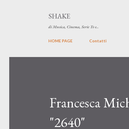
SHAKE
di Musica, Cinema, Serie Tv e..
HOME PAGE
Contatti
Francesca Michi
"2640"