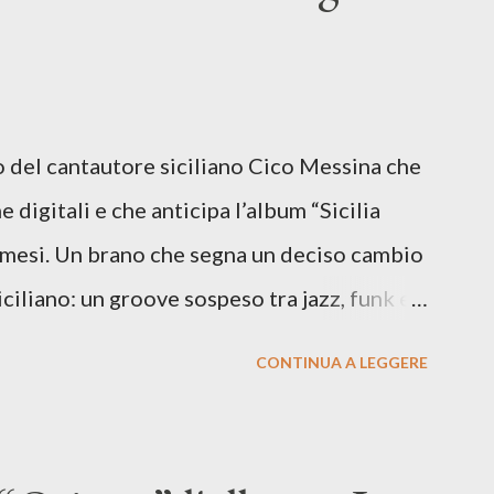
lo del cantautore siciliano Cico Messina che
e digitali e che anticipa l’album “Sicilia
i mesi. Un brano che segna un deciso cambio
siciliano: un groove sospeso tra jazz, funk e
o tra italiano e siciliano, e un’urgenza
CONTINUA A LEGGERE
so del presente. ASCOLTA IL BRANO SU
SU TUTTE LE PIATTAFORME DIGITALI Il
n momento di blocco creativo, in un tempo