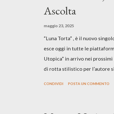
Ascolta
maggio 23, 2025
“Luna Torta” , è il nuovo singo
esce oggi in tutte le piattaform
Utopica” in arrivo nei prossim
di rotta stilistico per l’autore 
canzone d’autore, un testo ibrid
CONDIVIDI
POSTA UN COMMENTO
espressiva che riflette il pe
SPOTIFY ASCOLTA IL BRANO 
testo di Luna Torta nasce in u