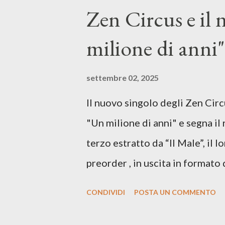
hammond), Elisa Barducci e Clau
Zen Circus e il
voce della cantautrice Silvia C
milione di anni",
nostro inizia questo concept mu
separazione dalla moglie, del s
settembre 02, 2025
opprime, giusta condizione di 
Il nuovo singolo degli Zen Circ
giorno è, di questa estate che..
"Un milione di anni" e segna il 
cover, ma...
terzo estratto da “Il Male”, il 
preorder , in uscita in formato 
26 settembre, per Carosello 
CONDIVIDI
POSTA UN COMMENTO
Produced by A71 Studios Direc
Director: Francesca Bani DOP