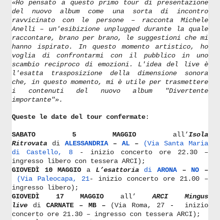
«Ho pensato a questo primo tour di presentazione
del nuovo album come una sorta di incontro
ravvicinato con le persone – racconta Michele
Anelli – un'esibizione unplugged durante la quale
raccontare, brano per brano, le suggestioni che mi
hanno ispirato. In questo momento artistico, ho
voglia di confrontarmi con il pubblico in uno
scambio reciproco di emozioni. L'idea del live è
l'esatta trasposizione della dimensione sonora
che, in questo momento, mi è utile per trasmettere
i contenuti del nuovo album "Divertente
importante"».
Queste le date del tour confermate
:
SABATO 5 MAGGIO
all’
Isola
Ritrovata
di
ALESSANDRIA
–
AL
–
(
Via Santa Maria
di Castello, 8
- inizio concerto ore 22.30 –
ingresso libero con tessera ARCI);
GIOVEDÌ 10 MAGGIO
a
L’esattoria
di
ARONA
–
NO
–
(Via Paleocapa, 21
- inizio concerto ore 21.00 –
ingresso libero);
GIOVEDÌ 17 MAGGIO
all’
ARCI Mingus
live
di
CARNATE
– MB –
(
Via Roma, 27
-
inizio
concerto ore 21.30 – ingresso con tessera ARCI);