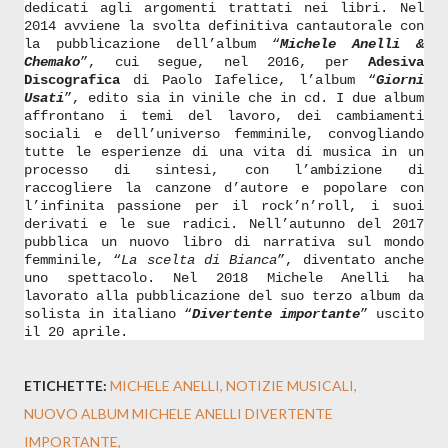
dedicati agli argomenti trattati nei libri. Nel
2014 avviene la svolta definitiva cantautorale con
la pubblicazione dell’album “
Michele Anelli &
Chemako
”, cui segue, nel 2016, per
Adesiva
Discografica
di Paolo Iafelice, l’album “
Giorni
Usati
”, edito sia in vinile che in cd. I due album
affrontano i temi del lavoro, dei cambiamenti
sociali e dell’universo femminile, convogliando
tutte le esperienze di una vita di musica in un
processo di sintesi, con l’ambizione di
raccogliere la canzone d’autore e popolare con
l’infinita passione per il rock’n’roll, i suoi
derivati e le sue radici. Nell’autunno del 2017
pubblica un nuovo libro di narrativa sul mondo
femminile, “
La scelta di Bianca
”, diventato anche
uno spettacolo. Nel 2018 Michele Anelli ha
lavorato alla pubblicazione del suo terzo album da
solista in italiano “
Divertente importante
” uscito
il 20 aprile.
ETICHETTE:
MICHELE ANELLI
NOTIZIE MUSICALI
NUOVO ALBUM MICHELE ANELLI DIVERTENTE
IMPORTANTE