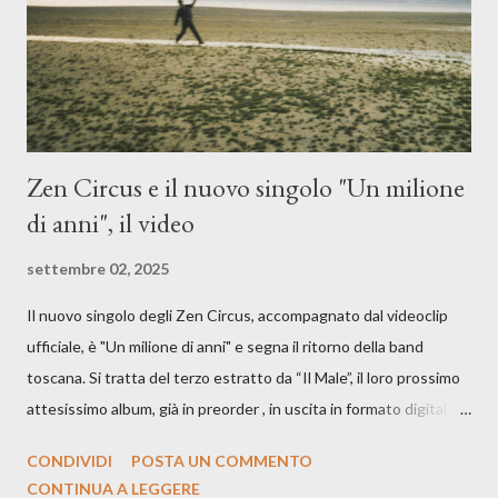
è, di questa estate che...". E' raro fare uscire come singolo una
cover, ma...
Zen Circus e il nuovo singolo "Un milione
di anni", il video
settembre 02, 2025
Il nuovo singolo degli Zen Circus, accompagnato dal videoclip
ufficiale, è "Un milione di anni" e segna il ritorno della band
toscana. Si tratta del terzo estratto da “Il Male”, il loro prossimo
attesissimo album, già in preorder , in uscita in formato digitale il
25 settembre e formato fisico il 26 settembre, per Carosello
CONDIVIDI
POSTA UN COMMENTO
Records. GUARDA IL VIDEO: CREDITI Produced by A71
CONTINUA A LEGGERE