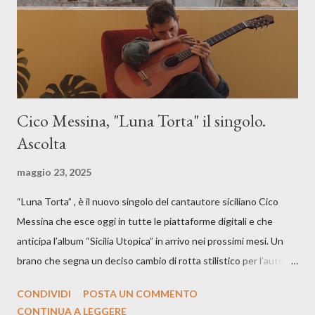
Cico Messina, "Luna Torta" il singolo.
Ascolta
maggio 23, 2025
“Luna Torta” , è il nuovo singolo del cantautore siciliano Cico
Messina che esce oggi in tutte le piattaforme digitali e che
anticipa l’album “Sicilia Utopica” in arrivo nei prossimi mesi. Un
brano che segna un deciso cambio di rotta stilistico per l’autore
siciliano: un groove sospeso tra jazz, funk e canzone d’autore, un
CONDIVIDI
POSTA UN COMMENTO
testo ibrido tra italiano e siciliano, e un’urgenza espressiva che
CONTINUA A LEGGERE