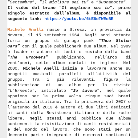
“
Settembre
”, “
Il migliore sei tu
” e “
Buonanotte
”.
Il video
del brano “
Il migliore sei tu
”, primo
singolo estratto dall’album,
è disponibile al
seguente link:
https://youtu.be/6tE8oTWEeBE
Michele Anelli
nasce a Stresa, in provincia di
Novara, il 15 settembre 1964. Negli anni ottanta
forma un gruppo di garage punk “
Thee Stolen
Cars”
con il quale pubblicherà due album. Nel 1989
è leader e autore di testi e musiche della band
“
The Groovers
”
pubblicando, nell’arco di
vent’anni, sette album cantati in inglese. Nel
2000,
Michele Anelli
inizia a lavorare anche su
progetti musicali paralleli all’attività del
gruppo. Tra i più rilevanti, figura la
pubblicazione di un album per la rivista
“
L’Ernesto”
, intitolato “
Io Lavoro
”, nel quale
appaiono per la prima volta cinque suoi brani
originali in italiano. Tra la primavera del 2007 e
l’autunno del 2013 è autore di due libri dedicati
ai canti della Resistenza italiana e delle radio
libere. Negli stessi anni pubblica due album
contenenti la rivisitazione di canti resistenziali
e del mondo del lavoro, che sono stati per un
decennio parte integrante di numerosi spettacoli