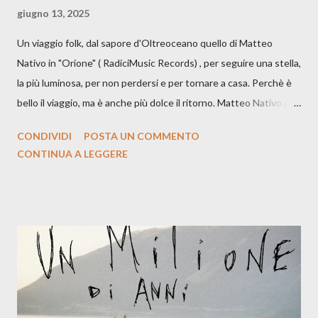
giugno 13, 2025
Un viaggio folk, dal sapore d'Oltreoceano quello di Matteo
Nativo in "Orione" ( RadiciMusic Records) , per seguire una stella,
la più luminosa, per non perdersi e per tornare a casa. Perchè è
bello il viaggio, ma è anche più dolce il ritorno. Matteo Nativo per
la prima si cimenta con un album di inediti e ci arriva ad un'età
CONDIVIDI
POSTA UN COMMENTO
indubbiamente matura e consapevole oltre che con ottimi
CONTINUA A LEGGERE
compagni di avventura: Francesco Moneti (violino), Bob
Mangione (armonica), Michele Mingrone (chitarra), Lele Fontana
(piano e hammond), Elisa Barducci e Claudia Moretti (cori) e con
l'apporto e la voce della cantautrice Silvia Conti. Perdersi.
Dicevamo. Ed è da qui che il nostro inizia questo concept
musicale, con " Che ora è" , raccontando la separazione dalla
moglie, del senso di sconfitta e del caldo afoso che opprime,
giusta condizione di sopraffazione: "Non so che ora è, che giorno