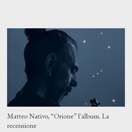
riflette il peso del presente. ASCOLTA IL BRANO SU SPOTIFY
ASCOLTA IL BRANO SU TUTTE LE PIATTAFORME DIGITALI
Il testo di Luna Torta nasce in un momento di blocco creativo, in
un tempo segnato da guerre, disorientamento e tensioni globali.
La canzone racconta la difficoltà di creare, e perfino di esistere,
sotto il peso della realtà. Ma lo fa cercando una via d’uscita, una
forma di assoluzione, nel vivere e nel suonare, nel trovare respiro
anche quando l’aria sembra farsi più densa. Il brano è anche una
dichiarazione d’intenti: Cico Messina apre il suo nuovo percorso
artistico con una composizi...
Matteo Nativo, “Orione” l'album. La
recensione