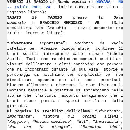
VENERDÌ 18 MAGGIO
al
Mondo musica
di
NOVARA
–
NO
-
–
(
Viale Roma, 24
– inizio concerto ore 21.00 –
ingresso libero);
SABATO 19 MAGGIO
presso la
Sala
comunale
di
BRACCHIO MERGOZZO
– VB –
(Sala
comunitaria via Bracchio – inizio concerto ore
21.00 – ingresso libero).
“
Divertente importante
”
, prodotto da Paolo
Iafelice per Adesiva Discografica,
contiene 11
brani
scritti interamente dallo stesso Michele
Anelli. Testi che racchiudono momenti quotidiani
vissuti dall’autore e altri condivisi con persone
che ha incontrato durante la sua vita, storie e
personaggi si mischiano con semplicità per non
dimenticare appunto che alle cose importanti
bisogna affiancare e ricercare le cose divertenti.
Emozioni negative e positive si intrecciano nelle
storie che l’artista racconta immaginando che i
brani siano pensieri sparsi nell’arco della
giornata
.
Di seguito la tracklist dell’album: “
Divertente,
importante
”, “
Ignora gli ordini alieni
”,
“
Ruggine
”, “
Ruvida emozione
”, “
Est
”, “
Invisibili
”,
“
Non era la pioggia
”, “
Raccolgo idee
”,