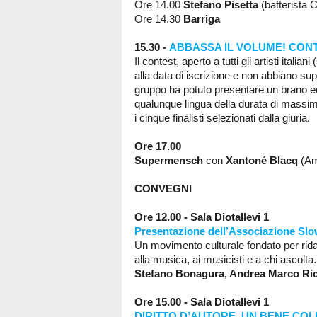
Ore 14.00
Stefano Pisetta
(batterista 
Ore 14.30
Barriga
15.30 -
ABBASSA IL VOLUME!
CONTE
Il contest, aperto a tutti gli artisti itali
alla data di iscrizione e non abbiano supe
gruppo ha potuto presentare un brano ed
qualunque lingua della durata di massim
i cinque finalisti selezionati dalla giuria.
Ore 17.00
Supermensch
con
Xantoné Blacq
(Am
CONVEGNI
Ore 12.00 - Sala Diotallevi 1
Presentazione dell’Associazione Sl
Un movimento culturale fondato per ridar
alla musica, ai musicisti e a chi ascolta
Stefano Bonagura, Andrea Marco Ric
Ore 15.00
- Sala Diotallevi 1
DIRITTO D’AUTORE, UN BENE COL