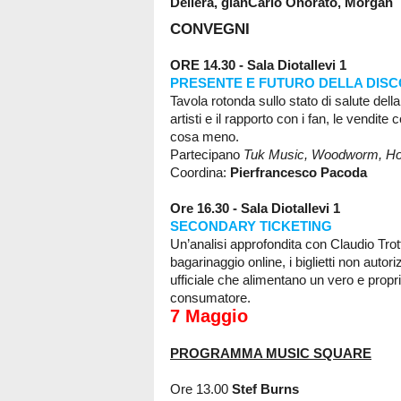
Dellera, gianCarlo Onorato, Morgan
CONVEGNI
ORE 14.30 - Sala Diotallevi 1
PRESENTE E FUTURO DELLA DISC
Tavola rotonda sullo stato di salute della 
artisti e il rapporto con i fan, le vendit
cosa meno.
Partecipano
Tuk Music, Woodworm, Ho
Coordina:
Pierfrancesco Pacoda
Ore 16.30
- Sala Diotallevi 1
SECONDARY TICKETING
Un’analisi approfondita con Claudio Trot
bagarinaggio online, i biglietti non autor
ufficiale che alimentano un vero e prop
consumatore.
7 Maggio
PROGRAMMA MUSIC SQUARE
Ore 13.00
Stef Burns