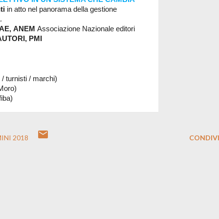
ti
in atto nel panorama della gestione
.
IAE,
ANEM
Associazion
e Nazionale editori
AUTORI,
PMI
/ turnisti / marchi)
 Moro)
fiba)
INI 2018
CONDIVI