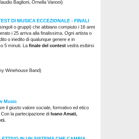
Claudio Baglioni, Ornella Vanoni)
ST DI MUSICA ECCEZIONALE - FINALI
ani (singoli o gruppi) che abbiano compiuto i 16 anni
rato i 25 arriva alla finalissima. Ogni artista o
ito o inedito di qualunque genere e in
o 5 minuti. La
finale del contest
vedrà esibirsi
y Winehouse Band)
ow Music
e il giusto valore sociale, formativo ed etico
. Con la partecipazione di
Ivano Amati,
ci.
LETTIVO IN UN SISTEMA CHE CAMBIA