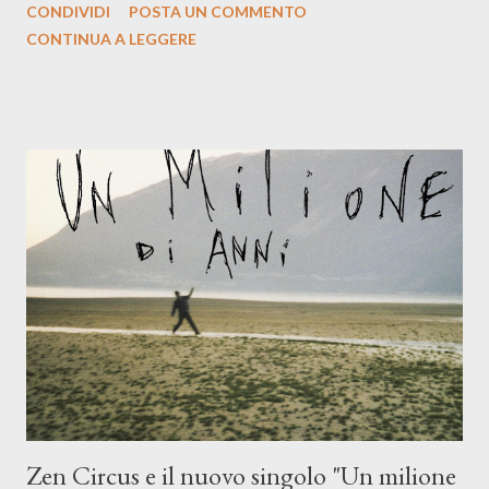
CONDIVIDI
POSTA UN COMMENTO
indubbiamente matura e consapevole oltre che con ottimi
CONTINUA A LEGGERE
compagni di avventura: Francesco Moneti (violino), Bob
Mangione (armonica), Michele Mingrone (chitarra), Lele Fontana
(piano e hammond), Elisa Barducci e Claudia Moretti (cori) e con
l'apporto e la voce della cantautrice Silvia Conti. Perdersi.
Dicevamo. Ed è da qui che il nostro inizia questo concept
musicale, con " Che ora è" , raccontando la separazione dalla
moglie, del senso di sconfitta e del caldo afoso che opprime,
giusta condizione di sopraffazione: "Non so che ora è, che giorno
è, di questa estate che...". E' raro fare uscire come singolo una
cover, ma...
Zen Circus e il nuovo singolo "Un milione