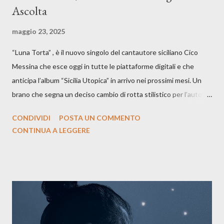
Ascolta
maggio 23, 2025
“Luna Torta” , è il nuovo singolo del cantautore siciliano Cico
Messina che esce oggi in tutte le piattaforme digitali e che
anticipa l’album “Sicilia Utopica” in arrivo nei prossimi mesi. Un
brano che segna un deciso cambio di rotta stilistico per l’autore
siciliano: un groove sospeso tra jazz, funk e canzone d’autore, un
CONDIVIDI
POSTA UN COMMENTO
testo ibrido tra italiano e siciliano, e un’urgenza espressiva che
CONTINUA A LEGGERE
riflette il peso del presente. ASCOLTA IL BRANO SU SPOTIFY
ASCOLTA IL BRANO SU TUTTE LE PIATTAFORME DIGITALI
Il testo di Luna Torta nasce in un momento di blocco creativo, in
un tempo segnato da guerre, disorientamento e tensioni globali.
La canzone racconta la difficoltà di creare, e perfino di esistere,
sotto il peso della realtà. Ma lo fa cercando una via d’uscita, una
forma di assoluzione, nel vivere e nel suonare, nel trovare respiro