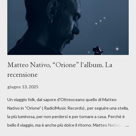
anche quando l’aria sembra farsi più densa. Il brano è anche una
dichiarazione d’intenti: Cico Messina apre il suo nuovo percorso
artistico con una composizi...
Matteo Nativo, “Orione” l'album. La
recensione
giugno 13, 2025
Un viaggio folk, dal sapore d'Oltreoceano quello di Matteo
Nativo in "Orione" ( RadiciMusic Records) , per seguire una stella,
la più luminosa, per non perdersi e per tornare a casa. Perchè è
bello il viaggio, ma è anche più dolce il ritorno. Matteo Nativo per
la prima si cimenta con un album di inediti e ci arriva ad un'età