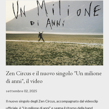
Dicevamo. Ed è da qui che il nostro inizia questo concept
musicale, con " Che ora è" , raccontando la separazione dalla
moglie, del senso di sconfitta e del caldo afoso che opprime,
giusta condizione di sopraffazione: "Non so che ora è, che giorno
è, di questa estate che...". E' raro fare uscire come singolo una
cover, ma...
Zen Circus e il nuovo singolo "Un milione
di anni", il video
settembre 02, 2025
Il nuovo singolo degli Zen Circus, accompagnato dal videoclip
ufficiale, è "Un milione di anni" e segna il ritorno della band