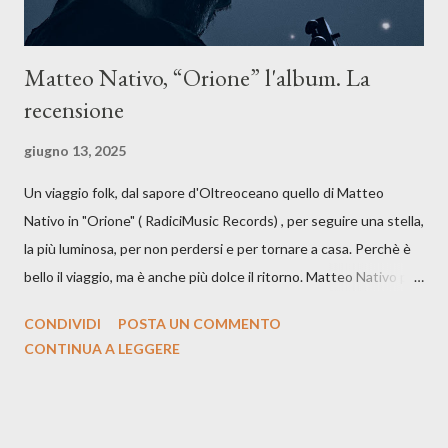
Matteo Nativo, “Orione” l'album. La
recensione
giugno 13, 2025
Un viaggio folk, dal sapore d'Oltreoceano quello di Matteo
Nativo in "Orione" ( RadiciMusic Records) , per seguire una stella,
la più luminosa, per non perdersi e per tornare a casa. Perchè è
bello il viaggio, ma è anche più dolce il ritorno. Matteo Nativo per
la prima si cimenta con un album di inediti e ci arriva ad un'età
CONDIVIDI
POSTA UN COMMENTO
indubbiamente matura e consapevole oltre che con ottimi
CONTINUA A LEGGERE
compagni di avventura: Francesco Moneti (violino), Bob
Mangione (armonica), Michele Mingrone (chitarra), Lele Fontana
(piano e hammond), Elisa Barducci e Claudia Moretti (cori) e con
l'apporto e la voce della cantautrice Silvia Conti. Perdersi.