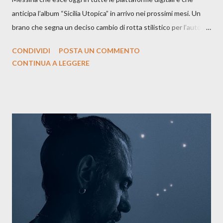
anticipa l’album “Sicilia Utopica” in arrivo nei prossimi mesi. Un
brano che segna un deciso cambio di rotta stilistico per l’autore
siciliano: un groove sospeso tra jazz, funk e canzone d’autore, un
CONDIVIDI
POSTA UN COMMENTO
testo ibrido tra italiano e siciliano, e un’urgenza espressiva che
CONTINUA A LEGGERE
riflette il peso del presente. ASCOLTA IL BRANO SU SPOTIFY
ASCOLTA IL BRANO SU TUTTE LE PIATTAFORME DIGITALI
Il testo di Luna Torta nasce in un momento di blocco creativo, in
un tempo segnato da guerre, disorientamento e tensioni globali.
La canzone racconta la difficoltà di creare, e perfino di esistere,
sotto il peso della realtà. Ma lo fa cercando una via d’uscita, una
forma di assoluzione, nel vivere e nel suonare, nel trovare respiro
anche quando l’aria sembra farsi più densa. Il brano è anche una
dichiarazione d’intenti: Cico Messina apre il suo nuovo percorso
artistico con una composizi...