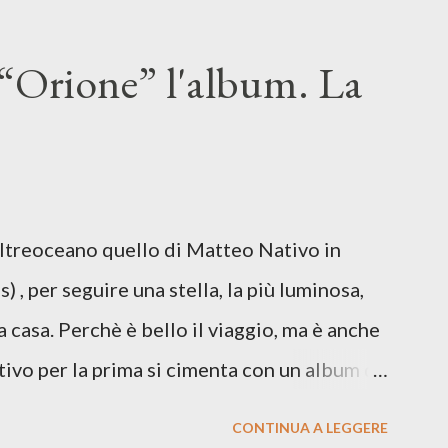
SU TUTTE LE PIATTAFORME DIGITALI Il
n momento di blocco creativo, in un tempo
“Orione” l'album. La
ento e tensioni globali. La canzone
 e perfino di esistere, sotto il peso della
ia d’uscita, una forma di assoluzione, nel
re respiro anche quando l’aria sembra farsi
Oltreoceano quello di Matteo Nativo in
 dichiarazione d’intenti: Cico Messina apre
 , per seguire una stella, la più luminosa,
 con una composizi...
a casa. Perchè è bello il viaggio, ma è anche
tivo per la prima si cimenta con un album di
indubbiamente matura e consapevole oltre che
CONTINUA A LEGGERE