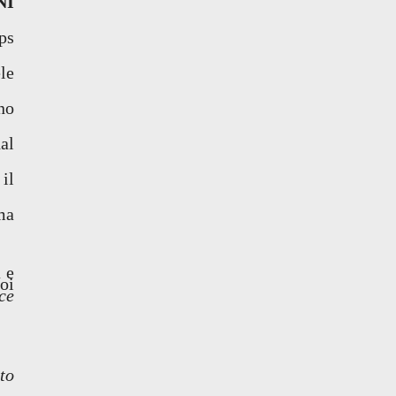
NI
ps
le
no
al
il
ma
 e
oi
ce
to