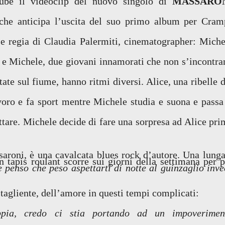
ube il videoclip del nuovo singolo di
MASSARO
che anticipa l’uscita del suo primo album per Cram
 e regia di Claudia Palermiti, cinematographer: Miche
ce e Michele, due giovani innamorati che non s’incontra
ate sul fiume, hanno ritmi diversi. Alice, una ribelle d
voro e fa sport mentre Michele studia e suona e passa 
are. Michele decide di fare una sorpresa ad Alice pri
ssaroni, è una cavalcata blues rock d’autore. Una lunga
 tapis roulant scorre sui giorni della settimana per p
 penso che peso aspettarti di notte al guinzaglio inve
tagliente, dell
’
amore in questi tempi complicati:
ppia, credo ci stia portando ad un impoverimen