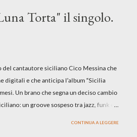
una Torta" il singolo.
lo del cantautore siciliano Cico Messina che
e digitali e che anticipa l’album “Sicilia
i mesi. Un brano che segna un deciso cambio
siciliano: un groove sospeso tra jazz, funk e
o tra italiano e siciliano, e un’urgenza
CONTINUA A LEGGERE
so del presente. ASCOLTA IL BRANO SU