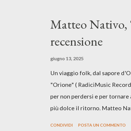
SPOTIFY ASCOLTA IL BRANO 
testo di Luna Torta nasce in u
Matteo Nativo, 
segnato da guerre, disorientam
recensione
racconta la difficoltà di creare,
realtà. Ma lo fa cercando una v
giugno 13, 2025
vivere e nel suonare, nel trova
Un viaggio folk, dal sapore d'
più densa. Il brano è anche una
"Orione" ( RadiciMusic Records)
il suo nuovo percorso artistico
per non perdersi e per tornare 
più dolce il ritorno. Matteo Na
inediti e ci arriva ad un'età 
CONDIVIDI
POSTA UN COMMENTO