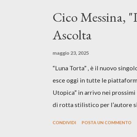
Cico Messina, "L
Ascolta
maggio 23, 2025
“Luna Torta” , è il nuovo singo
esce oggi in tutte le piattaform
Utopica” in arrivo nei prossim
di rotta stilistico per l’autore 
canzone d’autore, un testo ibrid
CONDIVIDI
POSTA UN COMMENTO
espressiva che riflette il pe