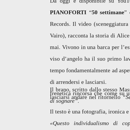
Da oggi è disponibile su YouT
PIANOFORTI
“
50 settimane
” 
Records. Il video (sceneggiatura
Vairo), racconta la storia di Ali
mai. Vivono in una barca per l’est
viso d’angelo ha il suo primo la
tempo fondamentalmente ad aspett
di arrendersi e lasciarsi.
Il brano, scritto dallo stesso Ma
frenetica rincorsa che come su un
lasciarsi andare nel ritornello
“Se
di sognare”.
Il testo
è
una fotografia, ironica e 
«Questo individualismo di co