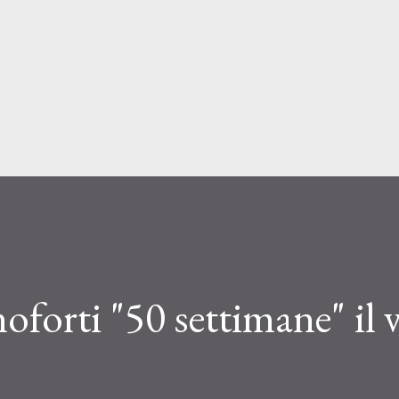
Passa ai contenuti principali
forti "50 settimane" il 